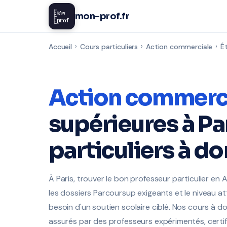
Mon
mon-prof.fr
prof
Accueil
›
Cours particuliers
›
Action commerciale
›
É
Action commerc
supérieures à Pa
particuliers à do
À Paris, trouver le bon professeur particulier en 
les dossiers Parcoursup exigeants et le niveau a
besoin d'un soutien scolaire ciblé. Nos cours à d
assurés par des professeurs expérimentés, certif