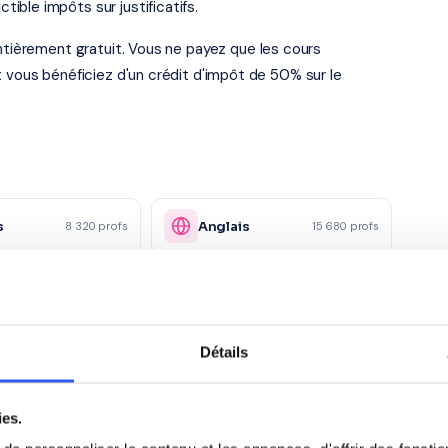
ble impôts sur justificatifs.
entièrement gratuit. Vous ne payez que les cours
t vous bénéficiez d'un crédit d'impôt de 50% sur le
s
Anglais
8 320 profs
15 680 profs
ol
Italien
5 890 profs
2 140 profs
Physique
Détails
ue
6 780 profs
2 340 profs
appliquée
ies.
ie
Droit
4 120 profs
2 890 profs