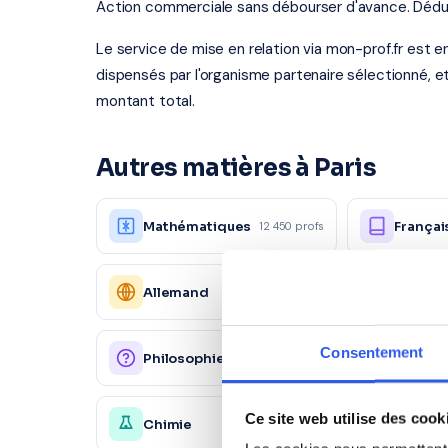
Action commerciale sans débourser d'avance. Déducti
Le service de mise en relation via mon-prof.fr est 
dispensés par l'organisme partenaire sélectionné, e
montant total.
Autres matières à Paris
Mathématiques
Françai
12 450 profs
Allemand
Espagn
3 210 profs
Consentement
Philosophie
Physiq
3 890 profs
Ce site web utilise des cook
Chimie
Économ
4 150 profs