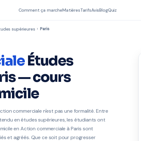
Comment ça marche
Matières
Tarifs
Avis
Blog
Quiz
tudes supérieures
›
Paris
iale
Études
ris — cours
micile
Action commerciale n'est pas une formalité. Entre
ttendu en études supérieures, les étudiants ont
omicile en Action commerciale à Paris sont
iés et agréés. Que ce soit pour progresser