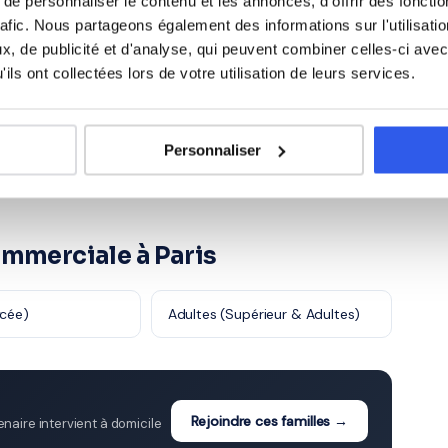
e personnaliser le contenu et les annonces, d'offrir des fonctio
rafic. Nous partageons également des informations sur l'utilisati
ing/Mercatique
Gestion
1 870 profs
2 450 profs
, de publicité et d'analyse, qui peuvent combiner celles-ci avec
ils ont collectées lors de votre utilisation de leurs services.
t action
Sc. sanitaires et
980 profs
870 profs
sociales
Personnaliser
ommerciale à Paris
ycée)
Adultes (Supérieur & Adultes)
Rejoindre ces familles →
aire intervient à domicile