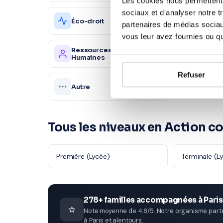
Les cookies nous permettent d
sociaux et d'analyser notre t
Éco-droit
Market
1 560 profs
partenaires de médias sociaux
vous leur avez fournies ou qu'
Ressources
Santé e
1 120 profs
Humaines
sociale
Refuser
Autre
5 600 profs
Tous les niveaux en Action c
Première (Lycée)
Terminale (L
278+ familles accompagnées à Paris
⭐
Note moyenne de 4.8/5. Notre organisme parten
à Paris et alentours.