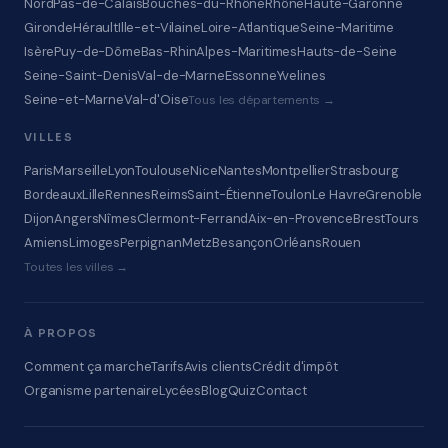
Nord
Pas-de-Calais
Bouches-du-Rhône
Rhône
Haute-Garonne
Gironde
Hérault
Ille-et-Vilaine
Loire-Atlantique
Seine-Maritime
Isère
Puy-de-Dôme
Bas-Rhin
Alpes-Maritimes
Hauts-de-Seine
Seine-Saint-Denis
Val-de-Marne
Essonne
Yvelines
Seine-et-Marne
Val-d'Oise
Tous les départements →
VILLES
Paris
Marseille
Lyon
Toulouse
Nice
Nantes
Montpellier
Strasbourg
Bordeaux
Lille
Rennes
Reims
Saint-Étienne
Toulon
Le Havre
Grenoble
Dijon
Angers
Nîmes
Clermont-Ferrand
Aix-en-Provence
Brest
Tours
Amiens
Limoges
Perpignan
Metz
Besançon
Orléans
Rouen
Toutes les villes →
À PROPOS
Comment ça marche
Tarifs
Avis clients
Crédit d'impôt
Organisme partenaire
Lycées
Blog
Quiz
Contact