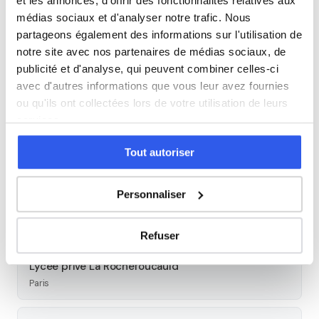
et les annonces, d'offrir des fonctionnalités relatives aux
Cours par niveau
médias sociaux et d'analyser notre trafic. Nous
partageons également des informations sur l'utilisation de
Seconde
Première
Terminale
notre site avec nos partenaires de médias sociaux, de
publicité et d'analyse, qui peuvent combiner celles-ci
Tous les cours particuliers à Paris
avec d'autres informations que vous leur avez fournies
ou qu'ils ont collectées lors de votre utilisation de leurs
Découvrez l'ensemble de notre offre à Paris :
Voir tous les
services.
cours à Paris →
Tout autoriser
Autres lycées à proximité
Personnaliser
Lycée privé Sainte-Ursule Louise de Bettignies
Paris
Refuser
Lycée privé La Rochefoucauld
Paris