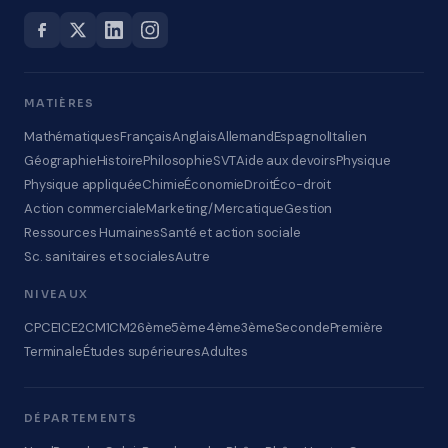
MATIÈRES
Mathématiques
Français
Anglais
Allemand
Espagnol
Italien
Géographie
Histoire
Philosophie
SVT
Aide aux devoirs
Physique
Physique appliquée
Chimie
Économie
Droit
Éco-droit
Action commerciale
Marketing/Mercatique
Gestion
Ressources Humaines
Santé et action sociale
Sc. sanitaires et sociales
Autre
NIVEAUX
CP
CE1
CE2
CM1
CM2
6ème
5ème
4ème
3ème
Seconde
Première
Terminale
Études supérieures
Adultes
DÉPARTEMENTS