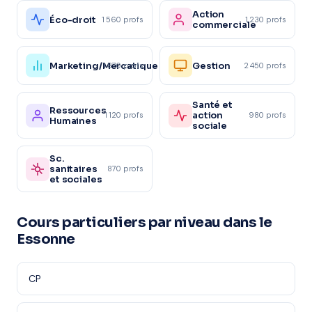
Action
Éco-droit
1 560 profs
1 230 profs
commerciale
Marketing/Mercatique
Gestion
1 870 profs
2 450 profs
Santé et
Ressources
action
1 120 profs
980 profs
Humaines
sociale
Sc.
sanitaires
870 profs
et sociales
Cours particuliers par niveau dans le
Essonne
CP