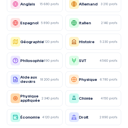
Anglais
Allemand
15 680 profs
3 210 profs
Espagnol
Italien
5 890 profs
2 140 profs
Géographie
Histoire
4 120 profs
5 230 profs
Philosophie
SVT
3 890 profs
4 560 profs
Aide aux
Physique
18 200 profs
6 780 profs
devoirs
Physique
Chimie
2 340 profs
4 150 profs
appliquée
Économie
Droit
4 120 profs
2 890 profs