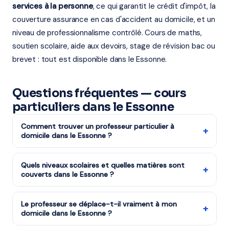
services à la personne
, ce qui garantit le crédit d'impôt, la
couverture assurance en cas d'accident au domicile, et un
niveau de professionnalisme contrôlé. Cours de maths,
soutien scolaire, aide aux devoirs, stage de révision bac ou
brevet : tout est disponible dans le Essonne.
Questions fréquentes — cours
particuliers dans le Essonne
Comment trouver un professeur particulier à
+
domicile dans le Essonne ?
Remplissez notre formulaire de mise en relation en
ligne en 2 minutes : matière, niveau, fréquence
Quels niveaux scolaires et quelles matières sont
+
couverts dans le Essonne ?
souhaitée. Notre équipe identifie notre organisme
partenaire certifié services à la personne qui intervient
Tous les niveaux (du CP à la Terminale, en passant par
dans votre secteur du Essonne et vous contacte sous
le collège, les classes prépa, BTS et études supérieures,
Le professeur se déplace-t-il vraiment à mon
+
1h avec des propositions personnalisées et sans
domicile dans le Essonne ?
et les adultes en reconversion) et toutes les matières
engagement.
(cours de maths, cours de français, cours d'anglais,