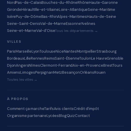
Nord
Pas-de-Calais
Bouches-du-Rhône
Rhône
Haute-Garonne
Gironde
Hérault
Ille-et-Vilaine
Loire-Atlantique
Seine-Maritime
Isère
Puy-de-Dôme
Bas-Rhin
Alpes-Maritimes
Hauts-de-Seine
Seine-Saint-Denis
Val-de-Marne
Essonne
Yvelines
Seine-et-Marne
Val-d'Oise
Tous les départements →
VILLES
Paris
Marseille
Lyon
Toulouse
Nice
Nantes
Montpellier
Strasbourg
Bordeaux
Lille
Rennes
Reims
Saint-Étienne
Toulon
Le Havre
Grenoble
Dijon
Angers
Nîmes
Clermont-Ferrand
Aix-en-Provence
Brest
Tours
Amiens
Limoges
Perpignan
Metz
Besançon
Orléans
Rouen
Toutes les villes →
À PROPOS
Comment ça marche
Tarifs
Avis clients
Crédit d'impôt
Organisme partenaire
Lycées
Blog
Quiz
Contact