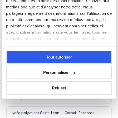
et les annonces, d'offrir des fonctionnalités relatives aux
chaque lycée du département :
médias sociaux et d'analyser notre trafic. Nous
partageons également des informations sur l'utilisation de
notre site avec nos partenaires de médias sociaux, de
Lycée Jeanne d'Arc — Etampes
publicité et d'analyse, qui peuvent combiner celles-ci
avec d'autres informations que vous leur avez fournies
Lycée Marguerite Yourcenar — Morangis
ou qu'ils ont collectées lors de votre utilisation de leurs
services.
Lycée Maurice Eliot — Epinay-sous-Sénart
Tout autoriser
Lycée du Sacré-Coeur — La Ville-du-Bois
Personnaliser
Lycée l'Essouriau — Les Ulis
Refuser
Lycée professionnel Louis Armand — Yerres
Lycée polyvalent Saint-Léon — Corbeil-Essonnes