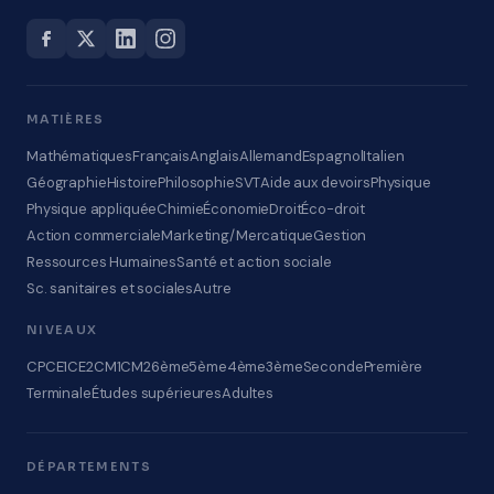
MATIÈRES
Mathématiques
Français
Anglais
Allemand
Espagnol
Italien
Géographie
Histoire
Philosophie
SVT
Aide aux devoirs
Physique
Physique appliquée
Chimie
Économie
Droit
Éco-droit
Action commerciale
Marketing/Mercatique
Gestion
Ressources Humaines
Santé et action sociale
Sc. sanitaires et sociales
Autre
NIVEAUX
CP
CE1
CE2
CM1
CM2
6ème
5ème
4ème
3ème
Seconde
Première
Terminale
Études supérieures
Adultes
DÉPARTEMENTS