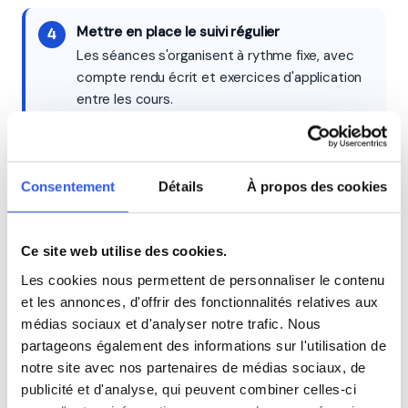
Mettre en place le suivi régulier
Les séances s'organisent à rythme fixe, avec
compte rendu écrit et exercices d'application
entre les cours.
Récupérer l'attestation fiscale
L'organisme fournit une attestation annuelle
Consentement
Détails
À propos des cookies
ouvrant droit à 50 % de crédit d'impôt sur les
sommes versées.
Ce site web utilise des cookies.
Les cookies nous permettent de personnaliser le contenu
et les annonces, d'offrir des fonctionnalités relatives aux
💶
médias sociaux et d'analyser notre trafic. Nous
partageons également des informations sur l'utilisation de
Cours de Physique appliquée à partir de
notre site avec nos partenaires de médias sociaux, de
16,00€/h
publicité et d'analyse, qui peuvent combiner celles-ci
Après réduction d'impôts de 50%. Organismes agréés,