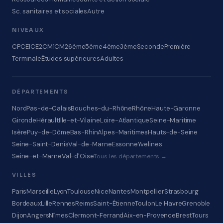
Sc. sanitaires et sociales
Autre
NIVEAUX
CP
CE1
CE2
CM1
CM2
6ème
5ème
4ème
3ème
Seconde
Première
Terminale
Études supérieures
Adultes
DÉPARTEMENTS
Nord
Pas-de-Calais
Bouches-du-Rhône
Rhône
Haute-Garonne
Gironde
Hérault
Ille-et-Vilaine
Loire-Atlantique
Seine-Maritime
Isère
Puy-de-Dôme
Bas-Rhin
Alpes-Maritimes
Hauts-de-Seine
Seine-Saint-Denis
Val-de-Marne
Essonne
Yvelines
Seine-et-Marne
Val-d'Oise
Tous les départements →
VILLES
Paris
Marseille
Lyon
Toulouse
Nice
Nantes
Montpellier
Strasbourg
Bordeaux
Lille
Rennes
Reims
Saint-Étienne
Toulon
Le Havre
Grenoble
Dijon
Angers
Nîmes
Clermont-Ferrand
Aix-en-Provence
Brest
Tours