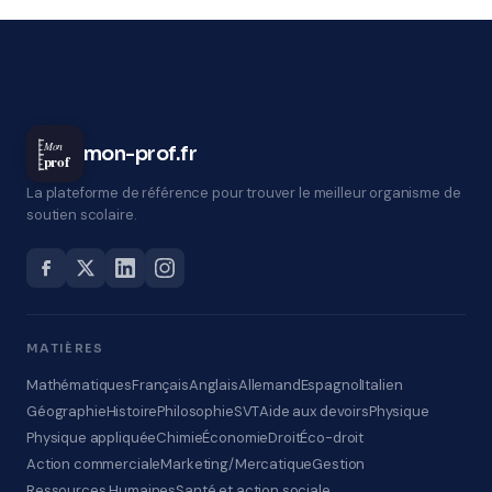
Mon
mon-prof.fr
prof
La plateforme de référence pour trouver le meilleur organisme de
soutien scolaire.
MATIÈRES
Mathématiques
Français
Anglais
Allemand
Espagnol
Italien
Géographie
Histoire
Philosophie
SVT
Aide aux devoirs
Physique
Physique appliquée
Chimie
Économie
Droit
Éco-droit
Action commerciale
Marketing/Mercatique
Gestion
Ressources Humaines
Santé et action sociale