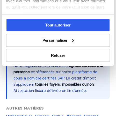
sans engagement.
avec d'autres informations que vous leur avez fournies
ou qu'ils ont collectées lors de votre utilisation de leurs
Voir les tarifs →
services.
Tout autoriser
Tarifs et crédit d'impôt
Personnaliser
À partir de
16 €/h net
(tarif facial ~32 €/h, moitié
remboursée par l'État au titre du crédit d'impôt de
Refuser
50%).
Notre organisme partenaire est
agréés services à la
personne
et référencés sur notre
plateforme de
cours à domicile certifiés SAP
. Le crédit d'impôt
s'applique à
tous les foyers, imposables ou non
.
Attestation fiscale délivrée en fin d'année.
AUTRES MATIÈRES