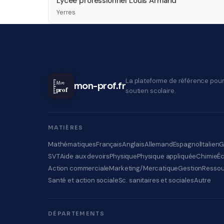
Lycée professionnel Louis Armand
Yerres
La plateforme de référence pour
Mon
mon-prof.fr
prof
soutien scolaire.
MATIÈRES
Mathématiques
Français
Anglais
Allemand
Espagnol
Italien
G
SVT
Aide aux devoirs
Physique
Physique appliquée
Chimie
É
Action commerciale
Marketing/Mercatique
Gestion
Ressou
Santé et action sociale
Sc. sanitaires et sociales
Autre
DÉPARTEMENTS