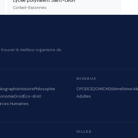
Lycée polyvalent Saint-Léon
Corbeil-Essonnes
 trouver le meilleur organisme de
NIVEAUX
éographie
Histoire
Philosophie
CP
CE1
CE2
CM1
CM2
6ème
5ème
4è
conomie
Droit
Éco-droit
Adultes
rces Humaines
VILLES