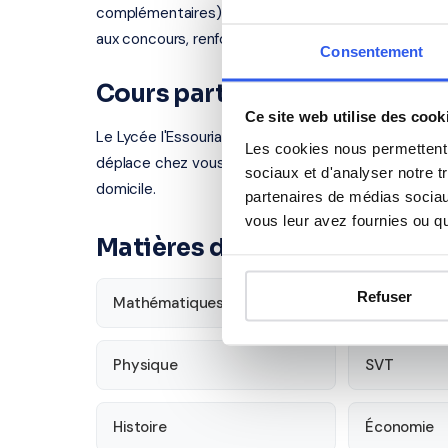
complémentaires). Nos professeurs interviennent a
aux concours, renforcement en langues.
Consentement
Cours particuliers à Les Ulis
Ce site web utilise des cook
Le Lycée l'Essouriau se situe au 1 avenue de Dordog
Les cookies nous permettent d
déplace chez vous à Les Ulis et alentours. Tous ouv
sociaux et d'analyser notre t
domicile.
partenaires de médias sociaux
vous leur avez fournies ou qu'
Matières disponibles pour les
Refuser
Mathématiques
Français
Physique
SVT
Histoire
Économie