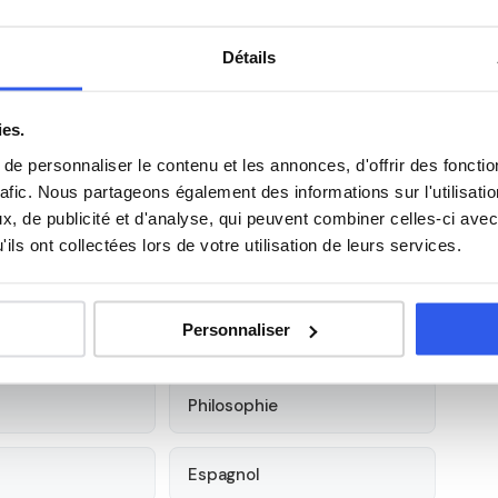
ussi à ce niveau — soutien en maths sup/spé, préparation
Détails
 — académie de Versailles
ies.
ne, à Les Ulis (91979). Notre organisme partenaire se
e personnaliser le contenu et les annonces, d'offrir des fonctio
rent droit au
crédit d'impôt de 50%
sur les cours à
rafic. Nous partageons également des informations sur l'utilisati
, de publicité et d'analyse, qui peuvent combiner celles-ci avec
ils ont collectées lors de votre utilisation de leurs services.
 élèves du Lycée l'Essouriau
Personnaliser
Anglais
Philosophie
Espagnol