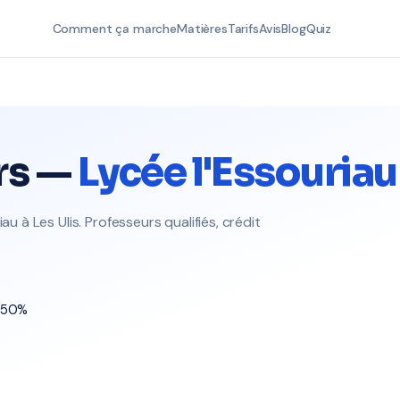
Comment ça marche
Matières
Tarifs
Avis
Blog
Quiz
rs —
Lycée l'Essouriau
au à Les Ulis. Professeurs qualifiés, crédit
t 50%