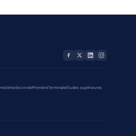
me
3ème
Seconde
Première
Terminale
Études supérieures