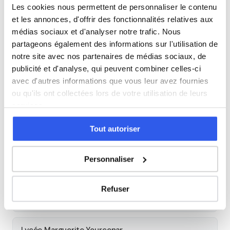
Économie
Les cookies nous permettent de personnaliser le contenu
et les annonces, d'offrir des fonctionnalités relatives aux
médias sociaux et d'analyser notre trafic. Nous
Espagnol
partageons également des informations sur l'utilisation de
notre site avec nos partenaires de médias sociaux, de
publicité et d'analyse, qui peuvent combiner celles-ci
Allemand
avec d'autres informations que vous leur avez fournies
ou qu'ils ont collectées lors de votre utilisation de leurs
Cours par niveau
services.
Seconde
Première
Terminale
Tout autoriser
Personnaliser
Autres lycées à proximité
Lycée Jeanne d'Arc
Refuser
Etampes