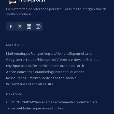
mon-prof.fr
prof
La plateforme de référence pour trouver le meilleur organisme de
soutien scolaire.
MATIÈRES
Mathématiques
Français
Anglais
Allemand
Espagnol
Italien
Géographie
Histoire
Philosophie
SVT
Aide aux devoirs
Physique
Physique appliquée
Chimie
Économie
Droit
Éco-droit
Action commerciale
Marketing/Mercatique
Gestion
Ressources Humaines
Santé et action sociale
Sc. sanitaires et sociales
Autre
NIVEAUX
CP
CE1
CE2
CM1
CM2
6ème
5ème
4ème
3ème
Seconde
Première
Terminale
Études supérieures
Adultes