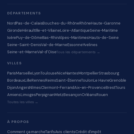
DÉPARTEMENTS
Nord
Pas-de-Calais
Bouches-du-Rhône
Rhône
Haute-Garonne
Gironde
Hérault
Ille-et-Vilaine
Loire-Atlantique
Seine-Maritime
Isère
Puy-de-Dôme
Bas-Rhin
Alpes-Maritimes
Hauts-de-Seine
Seine-Saint-Denis
Val-de-Marne
Essonne
Yvelines
Seine-et-Marne
Val-d'Oise
Tous les départements →
VILLES
Paris
Marseille
Lyon
Toulouse
Nice
Nantes
Montpellier
Strasbourg
Bordeaux
Lille
Rennes
Reims
Saint-Étienne
Toulon
Le Havre
Grenoble
Dijon
Angers
Nîmes
Clermont-Ferrand
Aix-en-Provence
Brest
Tours
Amiens
Limoges
Perpignan
Metz
Besançon
Orléans
Rouen
Toutes les villes →
À PROPOS
Comment ça marche
Tarifs
Avis clients
Crédit d'impôt