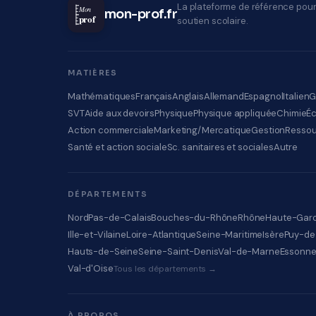
La plateforme de référence pour
Mon
mon-prof.fr
prof
soutien scolaire.
MATIÈRES
Mathématiques
Français
Anglais
Allemand
Espagnol
Italien
G
SVT
Aide aux devoirs
Physique
Physique appliquée
Chimie
É
Action commerciale
Marketing/Mercatique
Gestion
Ressou
Santé et action sociale
Sc. sanitaires et sociales
Autre
DÉPARTEMENTS
Nord
Pas-de-Calais
Bouches-du-Rhône
Rhône
Haute-Gar
Ille-et-Vilaine
Loire-Atlantique
Seine-Maritime
Isère
Puy-d
Hauts-de-Seine
Seine-Saint-Denis
Val-de-Marne
Essonn
Val-d'Oise
Tous les départements →
À PROPOS