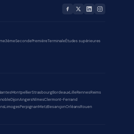
me
3ème
Seconde
Première
Terminale
Études supérieures
Nantes
Montpellier
Strasbourg
Bordeaux
Lille
Rennes
Reims
noble
Dijon
Angers
Nîmes
Clermont-Ferrand
ens
Limoges
Perpignan
Metz
Besançon
Orléans
Rouen