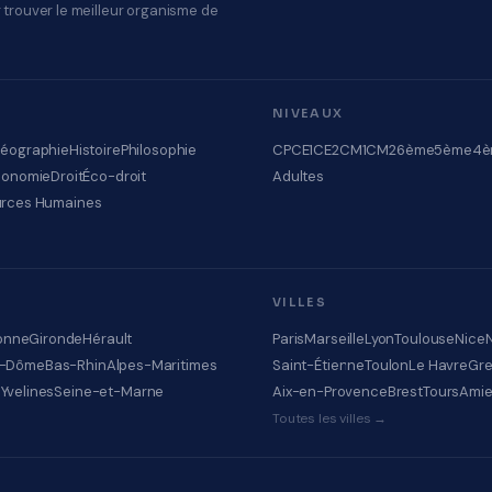
 trouver le meilleur organisme de
NIVEAUX
éographie
Histoire
Philosophie
CP
CE1
CE2
CM1
CM2
6ème
5ème
4è
conomie
Droit
Éco-droit
Adultes
rces Humaines
VILLES
onne
Gironde
Hérault
Paris
Marseille
Lyon
Toulouse
Nice
e-Dôme
Bas-Rhin
Alpes-Maritimes
Saint-Étienne
Toulon
Le Havre
Gre
e
Yvelines
Seine-et-Marne
Aix-en-Provence
Brest
Tours
Ami
Toutes les villes →