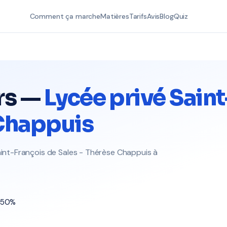
Comment ça marche
Matières
Tarifs
Avis
Blog
Quiz
rs —
Lycée privé Sain
 Chappuis
Saint-François de Sales - Thérèse Chappuis à
t 50%