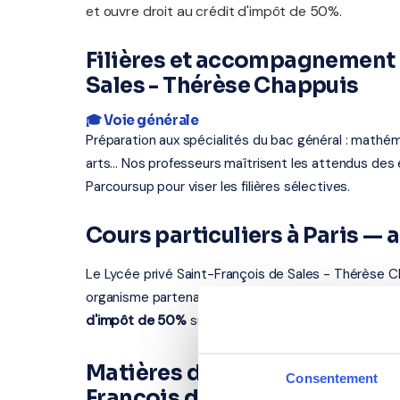
et ouvre droit au crédit d'impôt de 50%.
Filières et accompagnement a
Sales - Thérèse Chappuis
🎓 Voie générale
Préparation aux spécialités du bac général : mathém
arts... Nos professeurs maîtrisent les attendus d
Parcoursup pour viser les filières sélectives.
Cours particuliers à Paris —
Le Lycée privé Saint-François de Sales - Thérèse C
organisme partenaire certifié intervient à Paris et d
d'impôt de 50%
sur les cours à domicile.
Matières disponibles pour les
Consentement
François de Sales - Thérèse 