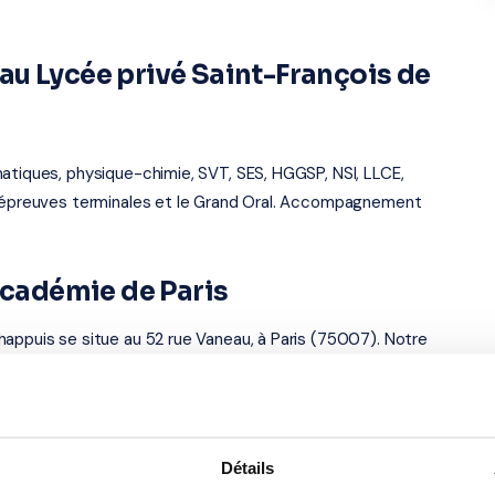
u Lycée privé Saint-François de
atiques, physique-chimie, SVT, SES, HGGSP, NSI, LLCE,
es épreuves terminales et le Grand Oral. Accompagnement
 académie de Paris
happuis se situe au 52 rue Vaneau, à Paris (75007). Notre
ans les villes proches. Tous ouvrent droit au
crédit
 élèves du Lycée privé Saint-
Détails
Chappuis