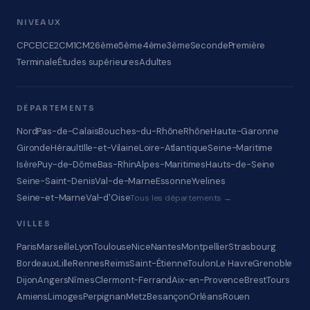
NIVEAUX
CP
CE1
CE2
CM1
CM2
6ème
5ème
4ème
3ème
Seconde
Première
Terminale
Études supérieures
Adultes
DÉPARTEMENTS
Nord
Pas-de-Calais
Bouches-du-Rhône
Rhône
Haute-Garonne
Gironde
Hérault
Ille-et-Vilaine
Loire-Atlantique
Seine-Maritime
Isère
Puy-de-Dôme
Bas-Rhin
Alpes-Maritimes
Hauts-de-Seine
Seine-Saint-Denis
Val-de-Marne
Essonne
Yvelines
Seine-et-Marne
Val-d'Oise
Tous les départements →
VILLES
Paris
Marseille
Lyon
Toulouse
Nice
Nantes
Montpellier
Strasbourg
Bordeaux
Lille
Rennes
Reims
Saint-Étienne
Toulon
Le Havre
Grenoble
Dijon
Angers
Nîmes
Clermont-Ferrand
Aix-en-Provence
Brest
Tours
Amiens
Limoges
Perpignan
Metz
Besançon
Orléans
Rouen