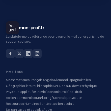
Mon
mon-prof.fr
prof
La plateforme de référence pour trouver le meilleur organisme de
soutien scolaire.
MATIÈRES
Mathématiques
Français
Anglais
Allemand
Espagnol
Italien
Géographie
Histoire
Philosophie
SVT
Aide aux devoirs
Physique
Physique appliquée
Chimie
Économie
Droit
Éco-droit
Action commerciale
Marketing/Mercatique
Gestion
Ressources Humaines
Santé et action sociale
Sc. sanitaires et sociales
Autre