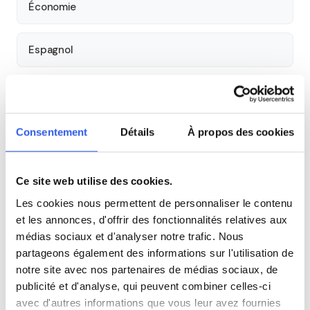
Économie
Espagnol
Allemand
Consentement
Détails
À propos des cookies
Cours par niveau
Seconde
Première
Terminale
Ce site web utilise des cookies.
Les cookies nous permettent de personnaliser le contenu
Tous les cours particuliers à Paris
et les annonces, d'offrir des fonctionnalités relatives aux
médias sociaux et d'analyser notre trafic. Nous
Découvrez l'ensemble de notre offre à Paris :
Voir tous les
partageons également des informations sur l'utilisation de
cours à Paris →
notre site avec nos partenaires de médias sociaux, de
publicité et d'analyse, qui peuvent combiner celles-ci
Autres lycées à proximité
avec d'autres informations que vous leur avez fournies