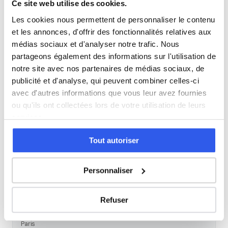
Ce site web utilise des cookies.
Espagnol
Les cookies nous permettent de personnaliser le contenu
et les annonces, d'offrir des fonctionnalités relatives aux
Allemand
médias sociaux et d'analyser notre trafic. Nous
partageons également des informations sur l'utilisation de
Cours par niveau
notre site avec nos partenaires de médias sociaux, de
publicité et d'analyse, qui peuvent combiner celles-ci
avec d'autres informations que vous leur avez fournies
Seconde
Première
Terminale
ou qu'ils ont collectées lors de votre utilisation de leurs
services.
Tous les cours particuliers à Paris
Tout autoriser
Découvrez l'ensemble de notre offre à Paris :
Voir tous les
cours à Paris →
Personnaliser
Autres lycées à proximité
Refuser
Lycée privé Sainte-Ursule Louise de Bettignies
Paris