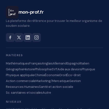
Mon
mon-prof.fr
prof
La plateforme de référence pour trouver le meilleur organisme de
soutien scolaire.
MATIÈRES
Mathématiques
Français
Anglais
Allemand
Espagnol
Italien
Géographie
Histoire
Philosophie
SVT
Aide aux devoirs
Physique
Physique appliquée
Chimie
Économie
Droit
Éco-droit
Action commerciale
Marketing/Mercatique
Gestion
Ressources Humaines
Santé et action sociale
Sc. sanitaires et sociales
Autre
NIVEAUX