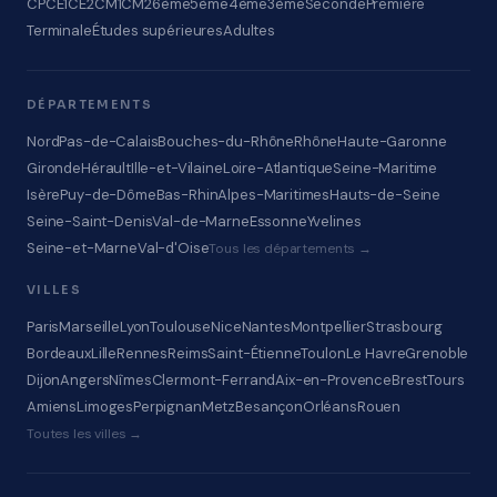
CP
CE1
CE2
CM1
CM2
6ème
5ème
4ème
3ème
Seconde
Première
Terminale
Études supérieures
Adultes
DÉPARTEMENTS
Nord
Pas-de-Calais
Bouches-du-Rhône
Rhône
Haute-Garonne
Gironde
Hérault
Ille-et-Vilaine
Loire-Atlantique
Seine-Maritime
Isère
Puy-de-Dôme
Bas-Rhin
Alpes-Maritimes
Hauts-de-Seine
Seine-Saint-Denis
Val-de-Marne
Essonne
Yvelines
Seine-et-Marne
Val-d'Oise
Tous les départements →
VILLES
Paris
Marseille
Lyon
Toulouse
Nice
Nantes
Montpellier
Strasbourg
Bordeaux
Lille
Rennes
Reims
Saint-Étienne
Toulon
Le Havre
Grenoble
Dijon
Angers
Nîmes
Clermont-Ferrand
Aix-en-Provence
Brest
Tours
Amiens
Limoges
Perpignan
Metz
Besançon
Orléans
Rouen
Toutes les villes →