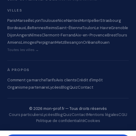
VILLES
Paris
Marseille
Lyon
Toulouse
Nice
Nantes
Montpellier
Strasbourg
Bordeaux
Lille
Rennes
Reims
Saint-Étienne
Toulon
Le Havre
Grenoble
Dijon
Angers
Nîmes
Clermont-Ferrand
Aix-en-Provence
Brest
Tours
Amiens
Limoges
Perpignan
Metz
Besançon
Orléans
Rouen
Toutes les villes →
À PROPOS
Comment ça marche
Tarifs
Avis clients
Crédit d'impôt
Organisme partenaire
Lycées
Blog
Quiz
Contact
© 2026 mon-prof.fr — Tous droits réservés
Cours particuliers
Lycées
Blog
Quiz
Contact
Mentions légales
CGU
Politique de confidentialité
Cookies