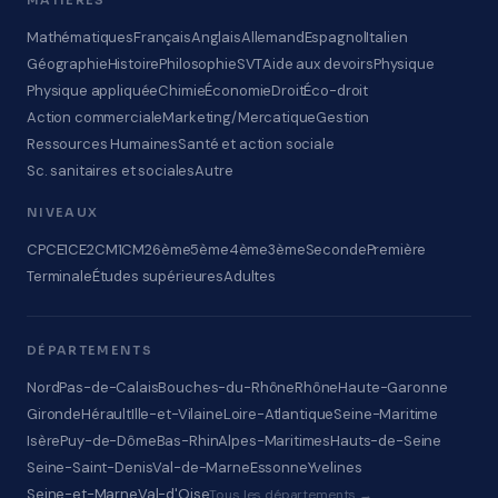
MATIÈRES
Mathématiques
Français
Anglais
Allemand
Espagnol
Italien
Géographie
Histoire
Philosophie
SVT
Aide aux devoirs
Physique
Physique appliquée
Chimie
Économie
Droit
Éco-droit
Action commerciale
Marketing/Mercatique
Gestion
Ressources Humaines
Santé et action sociale
Sc. sanitaires et sociales
Autre
NIVEAUX
CP
CE1
CE2
CM1
CM2
6ème
5ème
4ème
3ème
Seconde
Première
Terminale
Études supérieures
Adultes
DÉPARTEMENTS
Nord
Pas-de-Calais
Bouches-du-Rhône
Rhône
Haute-Garonne
Gironde
Hérault
Ille-et-Vilaine
Loire-Atlantique
Seine-Maritime
Isère
Puy-de-Dôme
Bas-Rhin
Alpes-Maritimes
Hauts-de-Seine
Seine-Saint-Denis
Val-de-Marne
Essonne
Yvelines
Seine-et-Marne
Val-d'Oise
Tous les départements →