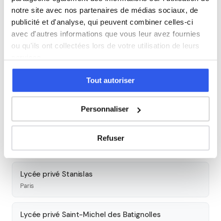
Tous les cours particuliers à Paris
notre site avec nos partenaires de médias sociaux, de
publicité et d'analyse, qui peuvent combiner celles-ci
Découvrez l'ensemble de notre offre à Paris :
Voir tous les
avec d'autres informations que vous leur avez fournies
cours à Paris →
ou qu'ils ont collectées lors de votre utilisation de leurs
services.
Autres lycées à proximité
Tout autoriser
Lycée privé Sainte-Ursule Louise de Bettignies
Paris
Personnaliser
Lycée privé La Rochefoucauld
Refuser
Paris
Lycée privé Stanislas
Paris
Lycée privé Saint-Michel des Batignolles