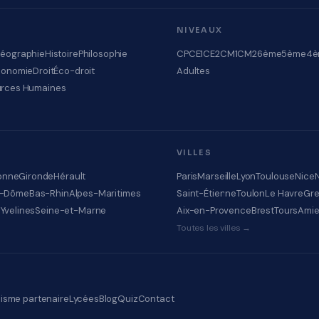
NIVEAUX
éographie
Histoire
Philosophie
CP
CE1
CE2
CM1
CM2
6ème
5ème
4è
conomie
Droit
Éco-droit
Adultes
rces Humaines
VILLES
onne
Gironde
Hérault
Paris
Marseille
Lyon
Toulouse
Nice
e-Dôme
Bas-Rhin
Alpes-Maritimes
Saint-Étienne
Toulon
Le Havre
Gre
e
Yvelines
Seine-et-Marne
Aix-en-Provence
Brest
Tours
Ami
Toutes les villes →
isme partenaire
Lycées
Blog
Quiz
Contact