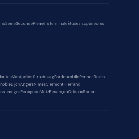
me
3ème
Seconde
Première
Terminale
Études supérieures
Nantes
Montpellier
Strasbourg
Bordeaux
Lille
Rennes
Reims
noble
Dijon
Angers
Nîmes
Clermont-Ferrand
ens
Limoges
Perpignan
Metz
Besançon
Orléans
Rouen