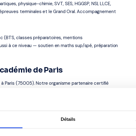
atiques, physique-chimie, SVT, SES, HGGSP, NSI, LLCE,
es épreuves terminales et le Grand Oral. Accompagnement
c (BTS, classes préparatoires, mentions
ussi à ce niveau — soutien en maths sup/spé, préparation
 académie de Paris
, à Paris (75005). Notre organisme partenaire certifié
uvrent droit au
crédit d'impôt de 50%
sur les cours à
s élèves du Lycée Lavoisier
Détails
Anglais