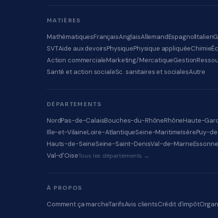
MATIÈRES
Mathématiques
Français
Anglais
Allemand
Espagnol
Italien
G
SVT
Aide aux devoirs
Physique
Physique appliquée
Chimie
É
Action commerciale
Marketing/Mercatique
Gestion
Ressou
Santé et action sociale
Sc. sanitaires et sociales
Autre
DÉPARTEMENTS
Nord
Pas-de-Calais
Bouches-du-Rhône
Rhône
Haute-Gar
Ille-et-Vilaine
Loire-Atlantique
Seine-Maritime
Isère
Puy-d
Hauts-de-Seine
Seine-Saint-Denis
Val-de-Marne
Essonn
Val-d'Oise
Tous les départements →
À PROPOS
Comment ça marche
Tarifs
Avis clients
Crédit d'impôt
Organ