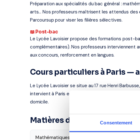
Préparation aux spécialités du bac général : mathém
arts... Nos professeurs maîtrisent les attendus d
Parcoursup pour viser les filières sélectives.
📖 Post-bac
Le Lycée Lavoisier propose des formations post-ba
complémentaires). Nos professeurs interviennent a
aux concours, renforcement en langues.
Cours particuliers à Paris —
Le Lycée Lavoisier se situe au 17 rue Henri Barbusse
intervient à Paris et dans les villes proches. Tous o
domicile.
Matières disponibles pour le
Consentement
Mathématiques
Français