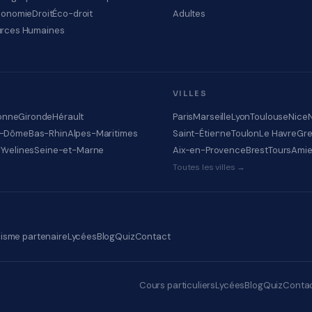
conomie
Droit
Éco-droit
Adultes
rces Humaines
VILLES
onne
Gironde
Hérault
Paris
Marseille
Lyon
Toulouse
Nice
e-Dôme
Bas-Rhin
Alpes-Maritimes
Saint-Étienne
Toulon
Le Havre
Gre
e
Yvelines
Seine-et-Marne
Aix-en-Provence
Brest
Tours
Ami
Toutes les villes →
isme partenaire
Lycées
Blog
Quiz
Contact
Cours particuliers
Lycées
Blog
Quiz
Conta