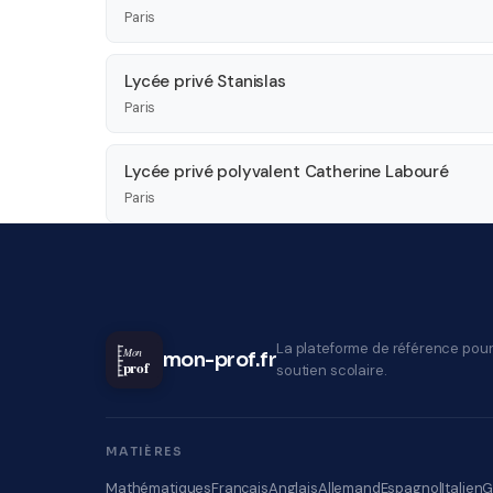
Paris
Lycée privé Stanislas
Paris
Lycée privé polyvalent Catherine Labouré
Paris
La plateforme de référence pour
Mon
mon-prof.fr
prof
soutien scolaire.
MATIÈRES
Mathématiques
Français
Anglais
Allemand
Espagnol
Italien
G