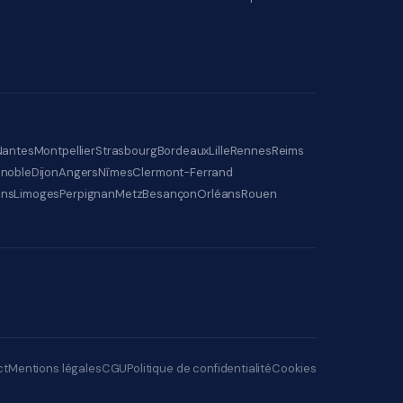
Nantes
Montpellier
Strasbourg
Bordeaux
Lille
Rennes
Reims
noble
Dijon
Angers
Nîmes
Clermont-Ferrand
ens
Limoges
Perpignan
Metz
Besançon
Orléans
Rouen
ct
Mentions légales
CGU
Politique de confidentialité
Cookies