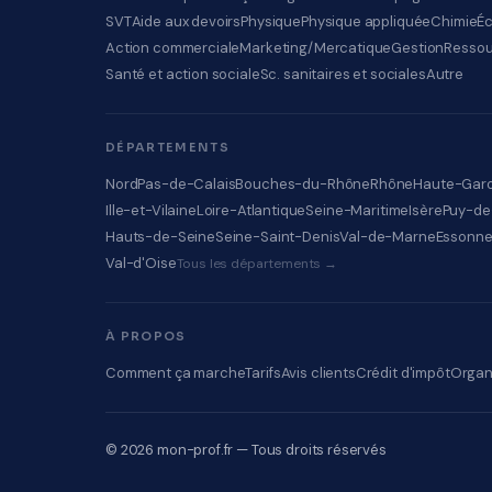
SVT
Aide aux devoirs
Physique
Physique appliquée
Chimie
É
Action commerciale
Marketing/Mercatique
Gestion
Ressou
Santé et action sociale
Sc. sanitaires et sociales
Autre
DÉPARTEMENTS
Nord
Pas-de-Calais
Bouches-du-Rhône
Rhône
Haute-Gar
Ille-et-Vilaine
Loire-Atlantique
Seine-Maritime
Isère
Puy-d
Hauts-de-Seine
Seine-Saint-Denis
Val-de-Marne
Essonn
Val-d'Oise
Tous les départements →
À PROPOS
Comment ça marche
Tarifs
Avis clients
Crédit d'impôt
Organ
© 2026 mon-prof.fr — Tous droits réservés