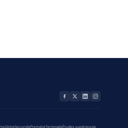
me
3ème
Seconde
Première
Terminale
Études supérieures