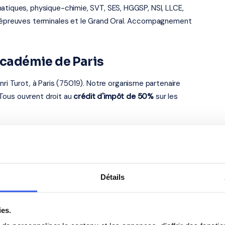
atiques, physique-chimie, SVT, SES, HGGSP, NSI, LLCE,
es épreuves terminales et le Grand Oral. Accompagnement
 académie de Paris
nri Turot, à Paris (75019). Notre organisme partenaire
. Tous ouvrent droit au
crédit d'impôt de 50%
sur les
 élèves du Lycée privé N'R
Détails
Anglais
ies.
Philosophie