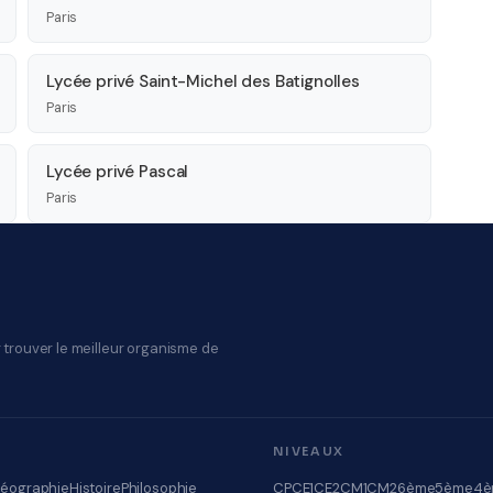
Paris
Lycée privé Saint-Michel des Batignolles
Paris
Lycée privé Pascal
Paris
 trouver le meilleur organisme de
NIVEAUX
éographie
Histoire
Philosophie
CP
CE1
CE2
CM1
CM2
6ème
5ème
4è