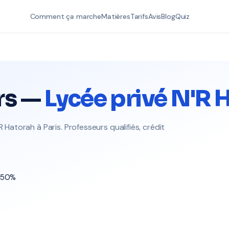
Comment ça marche
Matières
Tarifs
Avis
Blog
Quiz
rs —
Lycée privé N'R 
 Hatorah à Paris. Professeurs qualifiés, crédit
t 50%