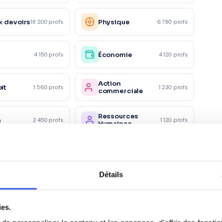
x devoirs
Physique
18 200 profs
6 780 profs
Économie
4 150 profs
4 120 profs
Action
it
1 560 profs
1 230 profs
commerciale
Ressources
n
2 450 profs
1 120 profs
Humaines
taires et
Autre
870 profs
5 600 profs
s
Détails
nt
ies.