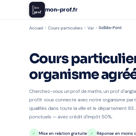
Mon
mon-prof.fr
prof
Accueil
›
Cours particuliers
›
Var
›
Solliès-Pont
Cours particulie
organisme agréé
Cherchez-vous un prof de maths, un prof d'anglai
prof.fr vous connecte avec notre organisme part
qualifiés dans toute la ville et le département 83.
ponctuels — avec crédit d'impôt 50%.
✓
Mise en relation gratuite
✓
Réponse en moins d