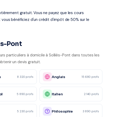
entièrement gratuit. Vous ne payez que les cours
t vous bénéficiez d'un crédit d'impôt de 50% sur le
ès-Pont
rs particuliers à domicile à Solliès-Pont dans toutes les
btenir un devis gratuit.
s
Anglais
8 320 profs
15 680 profs
ol
Italien
5 890 profs
2 140 profs
e
Philosophie
5 230 profs
3 890 profs