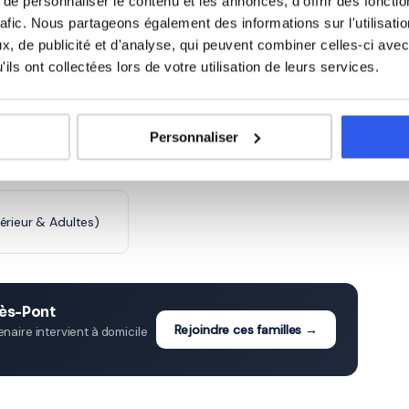
)
CE2 (Primaire)
e personnaliser le contenu et les annonces, d'offrir des fonctio
rafic. Nous partageons également des informations sur l'utilisati
, de publicité et d'analyse, qui peuvent combiner celles-ci avec
e)
6ème (Collège)
ils ont collectées lors de votre utilisation de leurs services.
ge)
3ème (Collège)
Personnaliser
cée)
Terminale (Lycée)
érieur & Adultes)
iès-Pont
Rejoindre ces familles →
aire intervient à domicile