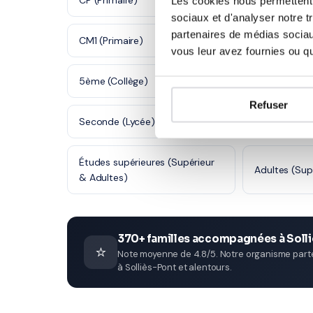
CP (Primaire)
CE1 (Primaire
Les cookies nous permettent d
sociaux et d'analyser notre t
partenaires de médias sociaux
CM1 (Primaire)
CM2 (Primair
vous leur avez fournies ou qu'
5ème (Collège)
4ème (Collè
Refuser
Seconde (Lycée)
Première (Ly
Études supérieures (Supérieur
Adultes (Sup
& Adultes)
370+ familles accompagnées à Soll
⭐
Note moyenne de 4.8/5. Notre organisme parten
à Solliès-Pont et alentours.