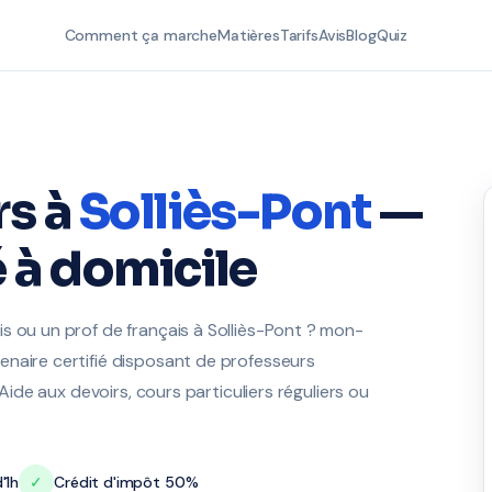
Comment ça marche
Matières
Tarifs
Avis
Blog
Quiz
rs à
Solliès-Pont
—
 à domicile
s ou un prof de français à Solliès-Pont ? mon-
enaire certifié disposant de professeurs
 Aide aux devoirs, cours particuliers réguliers ou
'1h
✓
Crédit d'impôt 50%