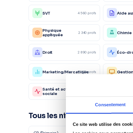
SVT
Aide au
4 560 profs
Physique
Chimie
2 340 profs
appliquée
Droit
Éco-dro
2 890 profs
Marketing/Mercatique
Gestio
1 870 profs
Santé et action
Sc. sani
980 profs
sociale
sociale
Consentement
Tous les niveaux à Solliès-Po
Ce site web utilise des cook