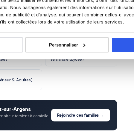
e personnaliser le contenu et les annonces, d'offrir des fonctio
)
CE2 (Primaire)
rafic. Nous partageons également des informations sur l'utilisati
, de publicité et d'analyse, qui peuvent combiner celles-ci avec
ils ont collectées lors de votre utilisation de leurs services.
e)
6ème (Collège)
ge)
3ème (Collège)
Personnaliser
cée)
Terminale (Lycée)
érieur & Adultes)
et-sur-Argens
Rejoindre ces familles →
aire intervient à domicile