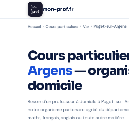
Mon
mon-prof.fr
prof
Accueil
›
Cours particuliers
›
Var
›
Puget-sur-Argens
Cours particulie
Argens
— organi
domicile
Besoin d'un professeur à domicile à Puget-sur-A
notre organisme partenaire agréé du département
maths, français, anglais ou toute autre matière.