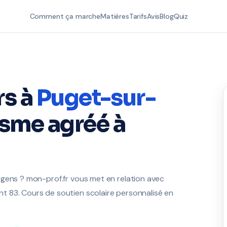
Comment ça marche
Matières
Tarifs
Avis
Blog
Quiz
rs à
Puget-sur-
sme agréé à
rgens ? mon-prof.fr vous met en relation avec
 83. Cours de soutien scolaire personnalisé en