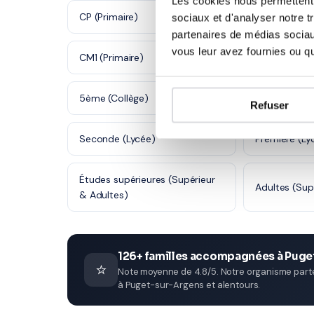
Les cookies nous permettent d
CP (Primaire)
CE1 (Primaire
sociaux et d'analyser notre t
partenaires de médias sociaux
vous leur avez fournies ou qu'
CM1 (Primaire)
CM2 (Primair
5ème (Collège)
4ème (Collè
Refuser
Seconde (Lycée)
Première (Ly
Études supérieures (Supérieur
Adultes (Sup
& Adultes)
126+ familles accompagnées à Pug
⭐
Note moyenne de 4.8/5. Notre organisme parten
à Puget-sur-Argens et alentours.