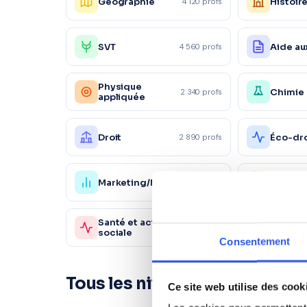
Géographie
Histoir
4 120 profs
SVT
Aide au
4 560 profs
Physique
Chimie
2 340 profs
appliquée
Droit
Éco-dro
2 890 profs
Marketing/Mercatique
Gestio
1 870 profs
Santé et action
Sc. sani
980 profs
sociale
sociale
Consentement
Tous les niveaux à Puget-sur
Ce site web utilise des cook