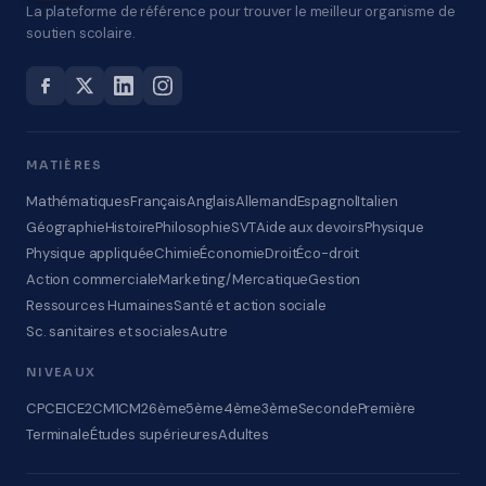
La plateforme de référence pour trouver le meilleur organisme de
soutien scolaire.
MATIÈRES
Mathématiques
Français
Anglais
Allemand
Espagnol
Italien
Géographie
Histoire
Philosophie
SVT
Aide aux devoirs
Physique
Physique appliquée
Chimie
Économie
Droit
Éco-droit
Action commerciale
Marketing/Mercatique
Gestion
Ressources Humaines
Santé et action sociale
Sc. sanitaires et sociales
Autre
NIVEAUX
CP
CE1
CE2
CM1
CM2
6ème
5ème
4ème
3ème
Seconde
Première
Terminale
Études supérieures
Adultes