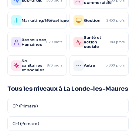
Éco-droit
1 560 profs
1 230 profs
commerciale
Marketing/Mercatique
Gestion
1 870 profs
2 450 profs
Santé et
Ressources
action
1 120 profs
980 profs
Humaines
sociale
Sc.
sanitaires
Autre
870 profs
5 600 profs
et sociales
Tous les niveaux à La Londe-les-Maures
CP (Primaire)
CE1 (Primaire)