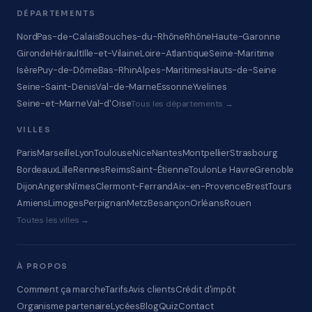
DÉPARTEMENTS
Nord
Pas-de-Calais
Bouches-du-Rhône
Rhône
Haute-Garonne
Gironde
Hérault
Ille-et-Vilaine
Loire-Atlantique
Seine-Maritime
Isère
Puy-de-Dôme
Bas-Rhin
Alpes-Maritimes
Hauts-de-Seine
Seine-Saint-Denis
Val-de-Marne
Essonne
Yvelines
Seine-et-Marne
Val-d'Oise
Tous les départements →
VILLES
Paris
Marseille
Lyon
Toulouse
Nice
Nantes
Montpellier
Strasbourg
Bordeaux
Lille
Rennes
Reims
Saint-Étienne
Toulon
Le Havre
Grenoble
Dijon
Angers
Nîmes
Clermont-Ferrand
Aix-en-Provence
Brest
Tours
Amiens
Limoges
Perpignan
Metz
Besançon
Orléans
Rouen
Toutes les villes →
À PROPOS
Comment ça marche
Tarifs
Avis clients
Crédit d'impôt
Organisme partenaire
Lycées
Blog
Quiz
Contact