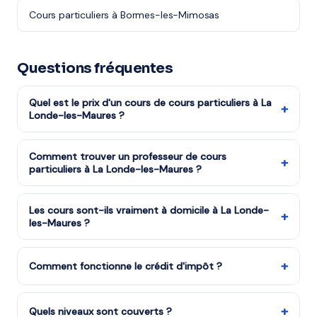
Cours particuliers à Bormes-les-Mimosas
Questions fréquentes
Quel est le prix d'un cours de cours particuliers à La
+
Londe-les-Maures ?
Les tarifs dépendent de la matière, du niveau et de la
formule choisie. Notre organisme partenaire est agréé
Comment trouver un professeur de cours
+
particuliers à La Londe-les-Maures ?
services à la personne : vous bénéficiez du crédit
d'impôt de 50%. Remplissez le formulaire pour recevoir
Remplissez notre formulaire en 2 minutes. Notre équipe
un devis gratuit.
vous met en relation avec notre organisme partenaire
Les cours sont-ils vraiment à domicile à La Londe-
+
les-Maures ?
à La Londe-les-Maures et vous recevez des
propositions en moins d'une heure. Service gratuit et
Oui, tous les cours sont dispensés à votre domicile à
sans engagement.
La Londe-les-Maures et dans le 83. Le professeur se
+
Comment fonctionne le crédit d'impôt ?
déplace chez vous aux horaires qui vous conviennent.
Les cours à domicile ouvrent droit à 50% de crédit
d'impôt (article 199 sexdecies du CGI). Concrètement,
+
Quels niveaux sont couverts ?