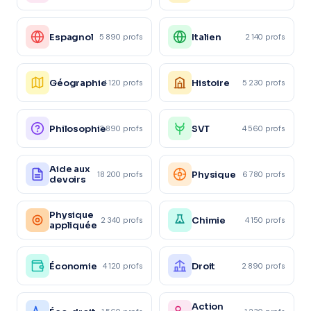
Espagnol
Italien
5 890 profs
2 140 profs
Géographie
Histoire
4 120 profs
5 230 profs
Philosophie
SVT
3 890 profs
4 560 profs
Aide aux
Physique
18 200 profs
6 780 profs
devoirs
Physique
Chimie
2 340 profs
4 150 profs
appliquée
Économie
Droit
4 120 profs
2 890 profs
Action