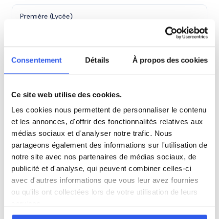
Première (Lycée)
Terminale (Lycée)
Consentement
Détails
À propos des cookies
Études supérieures (Supérieur & Adultes)
Ce site web utilise des cookies.
Adultes (Supérieur & Adultes)
Les cookies nous permettent de personnaliser le contenu
et les annonces, d'offrir des fonctionnalités relatives aux
médias sociaux et d'analyser notre trafic. Nous
partageons également des informations sur l'utilisation de
⭐
notre site avec nos partenaires de médias sociaux, de
438+ familles accompagnées à La Londe-les-
publicité et d'analyse, qui peuvent combiner celles-ci
Maures
avec d'autres informations que vous leur avez fournies
Note moyenne de 4.8/5. Notre organisme partenaire
ou qu'ils ont collectées lors de votre utilisation de leurs
intervient à domicile à La Londe-les-Maures et alentours.
services.
Rejoindre ces familles →