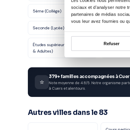
Les cookies nous permettent d
sociaux et d'analyser notre t
5ème (Collège)
4ème (Collè
partenaires de médias sociaux
vous leur avez fournies ou qu'
Seconde (Lycée)
Première (Ly
Refuser
Études supérieures (Supérieur
Adultes (Sup
& Adultes)
379+ familles accompagnées à Cuer
⭐
Note moyenne de 4.8/5. Notre organisme parten
à Cuers et alentours.
Autres villes dans le 83
Cours partic