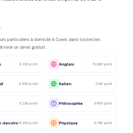
s
rs particuliers à domicile à Cuers dans toutes les
btenir un devis gratuit.
s
Anglais
8 320 profs
15 680 profs
ol
Italien
5 890 profs
2 140 profs
e
Philosophie
5 230 profs
3 890 profs
x devoirs
Physique
18 200 profs
6 780 profs