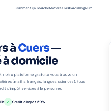
Comment ça marche
Matières
Tarifs
Avis
Blog
Quiz
rs à
Cuers
—
 à domicile
3) : notre plateforme gratuite vous trouve un
tières (maths, français, langues, sciences), tous
rédit d'impôt services à la personne.
'1h
✓
Crédit d'impôt 50%