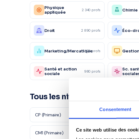
Physique
Chimie
2 340 profs
appliquée
Droit
Éco-dro
2 890 profs
Marketing/Mercatique
Gestio
1 870 profs
Santé et action
Sc. sani
980 profs
sociale
sociale
Tous les niveaux à Cuers
Consentement
CP (Primaire)
CE1 (Primaire
Ce site web utilise des cook
CM1 (Primaire)
CM2 (Primair