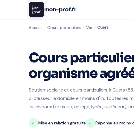
Mon
mon-prof.fr
prof
Accueil
›
Cours particuliers
›
Var
›
Cuers
Cours particulie
organisme agréé
Soutien scolaire et cours particuliers à Cuers (8
professeur à domicile en moins d'1h. Toutes les ma
les niveaux (primaire, collège, lycée, supérieur), c
✓
Mise en relation gratuite
✓
Réponse en moins d