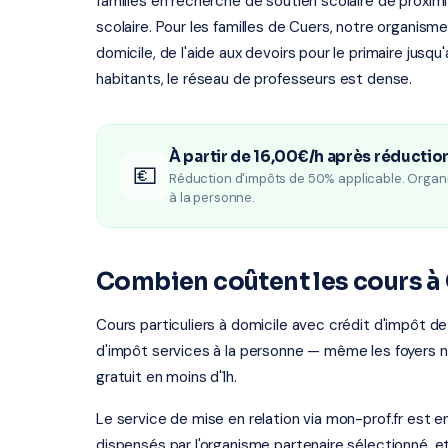
familles en recherche de soutien scolaire de proxim
scolaire. Pour les familles de Cuers, notre organisme
domicile, de l'aide aux devoirs pour le primaire jusq
habitants, le réseau de professeurs est dense.
À partir de 16,00€/h après réductio
💶
Réduction d'impôts de 50% applicable. Organ
à la personne.
Combien coûtent les cours à 
Cours particuliers à domicile avec crédit d'impôt de
d'impôt services à la personne — même les foyers 
gratuit en moins d'1h.
Le service de mise en relation via mon-prof.fr est 
dispensés par l'organisme partenaire sélectionné, e