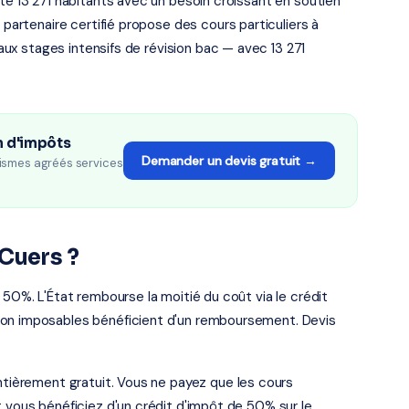
ité 13 271 habitants avec un besoin croissant en soutien
 partenaire certifié propose des cours particuliers à
u'aux stages intensifs de révision bac — avec 13 271
n d'impôts
Demander un devis gratuit →
ismes agréés services
Cuers ?
 50%. L'État rembourse la moitié du coût via le crédit
non imposables bénéficient d'un remboursement. Devis
entièrement gratuit. Vous ne payez que les cours
t vous bénéficiez d'un crédit d'impôt de 50% sur le