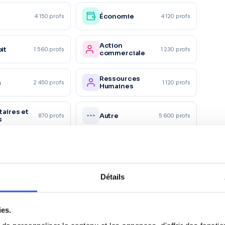
Économie
4 150 profs
4 120 profs
Action
it
1 560 profs
1 230 profs
commerciale
Ressources
n
2 450 profs
1 120 profs
Humaines
taires et
Autre
870 profs
5 600 profs
s
Détails
)
CE2 (Primaire)
ies.
e)
6ème (Collège)