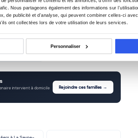
e personnaliser le contenu et les annonces, d'offrir des fonctio
rafic. Nous partageons également des informations sur l'utilisati
ge)
3ème (Collège)
, de publicité et d'analyse, qui peuvent combiner celles-ci avec
ils ont collectées lors de votre utilisation de leurs services.
cée)
Terminale (Lycée)
Personnaliser
érieur & Adultes)
s
Rejoindre ces familles →
aire intervient à domicile
uliers à La Seyne-