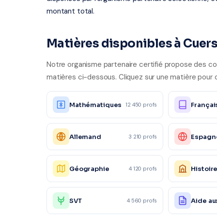
montant total.
Matières disponibles à Cuer
Notre organisme partenaire certifié propose des cou
matières ci-dessous. Cliquez sur une matière pour o
Mathématiques
Françai
12 450 profs
Allemand
Espagn
3 210 profs
Géographie
Histoir
4 120 profs
SVT
Aide au
4 560 profs