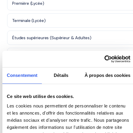
Première (Lycée)
Terminale (Lycée)
Études supérieures (Supérieur & Adultes)
Adultes (Supérieur & Adultes)
Consentement
Détails
À propos des cookies
⭐
470+ familles accompagnées à Saint-Maximin-la-
Ce site web utilise des cookies.
Sainte-Baume
Les cookies nous permettent de personnaliser le contenu
Note moyenne de 4.8/5. Notre organisme partenaire intervient à
et les annonces, d'offrir des fonctionnalités relatives aux
domicile à Saint-Maximin-la-Sainte-Baume et alentours.
médias sociaux et d'analyser notre trafic. Nous partageons
Rejoindre ces familles →
également des informations sur l'utilisation de notre site