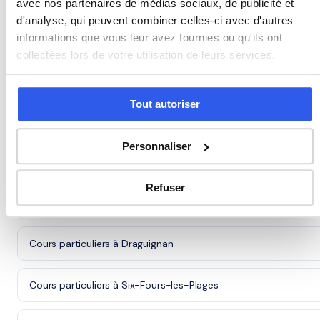
avec nos partenaires de médias sociaux, de publicité et
d'analyse, qui peuvent combiner celles-ci avec d'autres
Autres villes dans le 83
informations que vous leur avez fournies ou qu'ils ont
collectées lors de votre utilisation de leurs services.
Cours particuliers à Toulon
Tout autoriser
Cours particuliers à La Seyne-sur-Mer
Personnaliser
Cours particuliers à Hyères
Refuser
Cours particuliers à Fréjus
Cours particuliers à Draguignan
Cours particuliers à Six-Fours-les-Plages