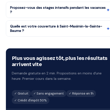
Tous les niveaux : CP au CM2, 6ème à 3ème, Seconde à
partenaire est agréé services à la personne.
Terminale, études supérieures et adultes.
Proposez-vous des stages intensifs pendant les vacances
+
?
Oui, notre organisme partenaire propose des stages
pendant chaque période de vacances scolaires. Remise à
Quelle est votre couverture à Saint-Maximin-la-Sainte-
+
Baume ?
niveau rapide ou préparation ciblée aux examens à Saint-
Maximin-la-Sainte-Baume.
Notre organisme partenaire couvre Saint-Maximin-la-
Sainte-Baume et tout le 83 (Provence-Alpes-Côte d'Azur).
Côté éducation, la ville dépend de l'académie de Nice. Le
professeur se déplace directement dans votre quartier.
Plus vous agissez tôt, plus les résultats
arrivent vite
Demande gratuite en 2 min. Propositions en moins d'une
heure. Premier cours dans la semaine.
✓ Gratuit
✓ Sans engagement
✓ Réponse en 1h
✓ Crédit d'impôt 50%