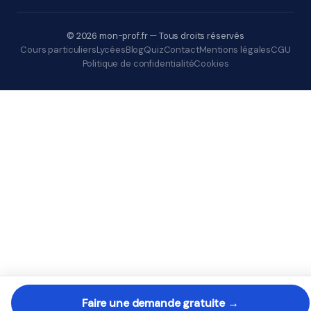
© 2026 mon-prof.fr — Tous droits réservés
Cours particuliers
Lycées
Blog
Quiz
Contact
Mentions légales
CGU
Politique de confidentialité
Cookies
Faire une demande gratuite →