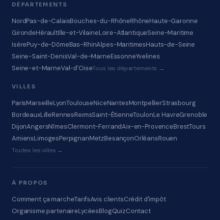
DÉPARTEMENTS
Nord
Pas-de-Calais
Bouches-du-Rhône
Rhône
Haute-Garonne
Gironde
Hérault
Ille-et-Vilaine
Loire-Atlantique
Seine-Maritime
Isère
Puy-de-Dôme
Bas-Rhin
Alpes-Maritimes
Hauts-de-Seine
Seine-Saint-Denis
Val-de-Marne
Essonne
Yvelines
Seine-et-Marne
Val-d'Oise
Tous les départements →
VILLES
Paris
Marseille
Lyon
Toulouse
Nice
Nantes
Montpellier
Strasbourg
Bordeaux
Lille
Rennes
Reims
Saint-Étienne
Toulon
Le Havre
Grenoble
Dijon
Angers
Nîmes
Clermont-Ferrand
Aix-en-Provence
Brest
Tours
Amiens
Limoges
Perpignan
Metz
Besançon
Orléans
Rouen
Toutes les villes →
À PROPOS
Comment ça marche
Tarifs
Avis clients
Crédit d'impôt
Organisme partenaire
Lycées
Blog
Quiz
Contact