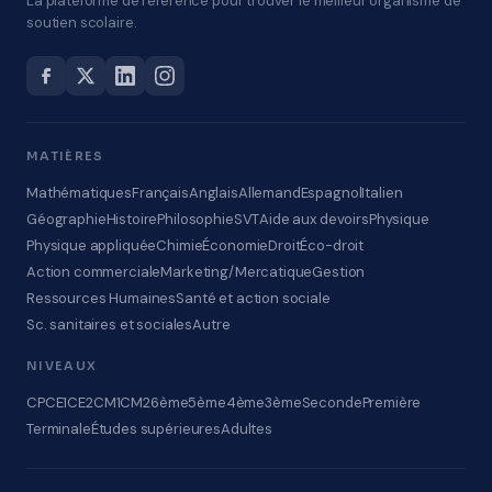
La plateforme de référence pour trouver le meilleur organisme de
soutien scolaire.
MATIÈRES
Mathématiques
Français
Anglais
Allemand
Espagnol
Italien
Géographie
Histoire
Philosophie
SVT
Aide aux devoirs
Physique
Physique appliquée
Chimie
Économie
Droit
Éco-droit
Action commerciale
Marketing/Mercatique
Gestion
Ressources Humaines
Santé et action sociale
Sc. sanitaires et sociales
Autre
NIVEAUX
CP
CE1
CE2
CM1
CM2
6ème
5ème
4ème
3ème
Seconde
Première
Terminale
Études supérieures
Adultes