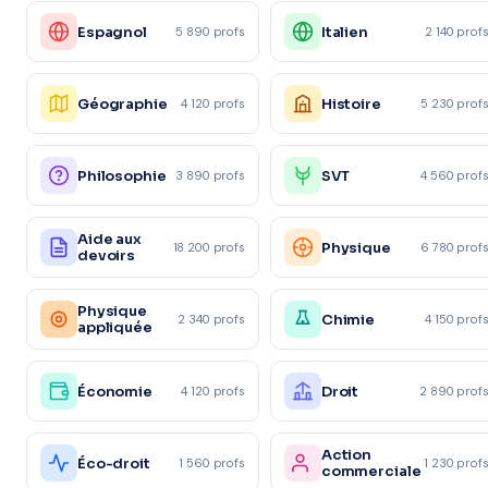
Espagnol
Italien
5 890 profs
2 140 prof
Géographie
Histoire
4 120 profs
5 230 prof
Philosophie
SVT
3 890 profs
4 560 prof
Aide aux
Physique
18 200 profs
6 780 prof
devoirs
Physique
Chimie
2 340 profs
4 150 prof
appliquée
Économie
Droit
4 120 profs
2 890 prof
Action
Éco-droit
1 560 profs
1 230 prof
commerciale