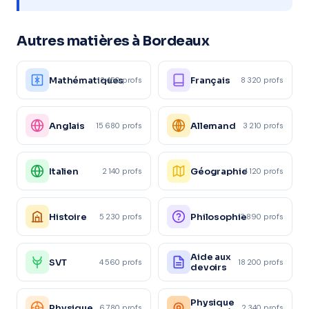
Autres matières à Bordeaux
Mathématiques
Français
12 450 profs
8 320 profs
Anglais
Allemand
15 680 profs
3 210 profs
Italien
Géographie
2 140 profs
4 120 profs
Histoire
Philosophie
5 230 profs
3 890 profs
Aide aux
SVT
4 560 profs
18 200 profs
devoirs
Physique
Physique
6 780 profs
2 340 profs