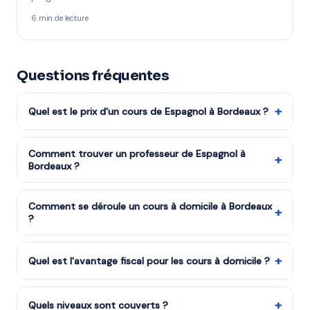
6 min de lecture
Questions fréquentes
+
Quel est le prix d'un cours de Espagnol à Bordeaux ?
Les tarifs dépendent de la matière, du niveau et de la
formule choisie. Notre organisme partenaire est agréé
Comment trouver un professeur de Espagnol à
+
Bordeaux ?
services à la personne : vous bénéficiez du crédit
d'impôt de 50%. Remplissez le formulaire pour recevoir
Remplissez notre formulaire en 2 minutes. Notre équipe
un devis gratuit.
vous met en relation avec notre organisme partenaire
Comment se déroule un cours à domicile à Bordeaux
+
?
à Bordeaux et vous recevez des propositions en moins
d'une heure. Service gratuit et sans engagement.
Le professeur arrive à votre domicile à Bordeaux avec
tout le matériel nécessaire. La séance dure
+
Quel est l'avantage fiscal pour les cours à domicile ?
généralement 1h à 1h30, dans un cadre familier qui met
L'État rembourse la moitié du coût des cours à
l'élève en confiance.
domicile grâce au crédit d'impôt services à la personne
+
Quels niveaux sont couverts ?