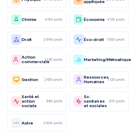
appliquée
Chimie
Économie
4 150 profs
4 120 profs
Droit
Éco-droit
2 890 profs
1 560 profs
Action
Marketing/Mercatique
1 230 profs
1 870 profs
commerciale
Ressources
Gestion
2 450 profs
1 120 profs
Humaines
Santé et
Sc.
action
sanitaires
980 profs
870 profs
sociale
et sociales
Autre
5 600 profs