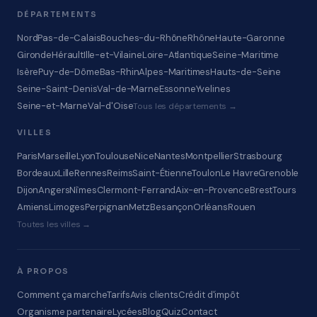
DÉPARTEMENTS
Nord
Pas-de-Calais
Bouches-du-Rhône
Rhône
Haute-Garonne
Gironde
Hérault
Ille-et-Vilaine
Loire-Atlantique
Seine-Maritime
Isère
Puy-de-Dôme
Bas-Rhin
Alpes-Maritimes
Hauts-de-Seine
Seine-Saint-Denis
Val-de-Marne
Essonne
Yvelines
Seine-et-Marne
Val-d'Oise
Tous les départements →
VILLES
Paris
Marseille
Lyon
Toulouse
Nice
Nantes
Montpellier
Strasbourg
Bordeaux
Lille
Rennes
Reims
Saint-Étienne
Toulon
Le Havre
Grenoble
Dijon
Angers
Nîmes
Clermont-Ferrand
Aix-en-Provence
Brest
Tours
Amiens
Limoges
Perpignan
Metz
Besançon
Orléans
Rouen
Toutes les villes →
À PROPOS
Comment ça marche
Tarifs
Avis clients
Crédit d'impôt
Organisme partenaire
Lycées
Blog
Quiz
Contact