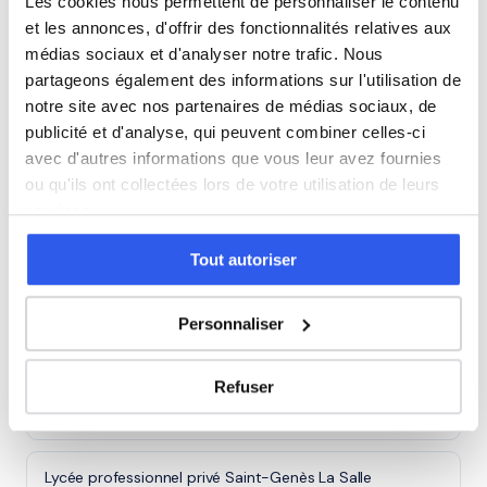
Les cookies nous permettent de personnaliser le contenu
Espagnol à Pessac (33)
et les annonces, d'offrir des fonctionnalités relatives aux
médias sociaux et d'analyser notre trafic. Nous
partageons également des informations sur l'utilisation de
Espagnol à Talence (33)
notre site avec nos partenaires de médias sociaux, de
publicité et d'analyse, qui peuvent combiner celles-ci
Espagnol à Villenave-d'Ornon (33)
avec d'autres informations que vous leur avez fournies
ou qu'ils ont collectées lors de votre utilisation de leurs
services.
Espagnol à Saint-Médard-en-Jalles (33)
Tout autoriser
Espagnol à Bègles (33)
Personnaliser
Lycées à Bordeaux
Refuser
Lycée François Magendie
Lycée professionnel privé Saint-Genès La Salle