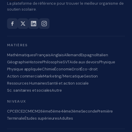
La plateforme de référence pour trouver le meilleur organisme de
soutien scolaire.
MATIÈRES
Mathématiques
Français
Anglais
Allemand
Espagnol
Italien
Géographie
Histoire
Philosophie
SVT
Aide aux devoirs
Physique
Physique appliquée
Chimie
Économie
Droit
Éco-droit
Action commerciale
Marketing/Mercatique
Gestion
Ressources Humaines
Santé et action sociale
Sc. sanitaires et sociales
Autre
NIVEAUX
CP
CE1
CE2
CM1
CM2
6ème
5ème
4ème
3ème
Seconde
Première
Terminale
Études supérieures
Adultes