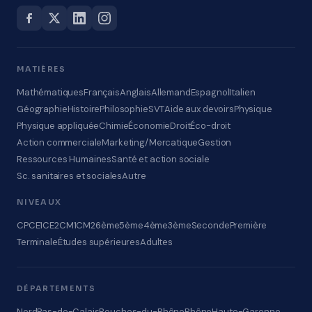
MATIÈRES
Mathématiques
Français
Anglais
Allemand
Espagnol
Italien
Géographie
Histoire
Philosophie
SVT
Aide aux devoirs
Physique
Physique appliquée
Chimie
Économie
Droit
Éco-droit
Action commerciale
Marketing/Mercatique
Gestion
Ressources Humaines
Santé et action sociale
Sc. sanitaires et sociales
Autre
NIVEAUX
CP
CE1
CE2
CM1
CM2
6ème
5ème
4ème
3ème
Seconde
Première
Terminale
Études supérieures
Adultes
DÉPARTEMENTS
Nord
Pas-de-Calais
Bouches-du-Rhône
Rhône
Haute-Garonne