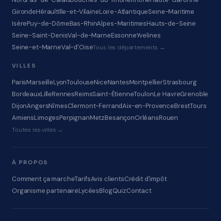
Gironde
Hérault
Ille-et-Vilaine
Loire-Atlantique
Seine-Maritime
Isère
Puy-de-Dôme
Bas-Rhin
Alpes-Maritimes
Hauts-de-Seine
Seine-Saint-Denis
Val-de-Marne
Essonne
Yvelines
Seine-et-Marne
Val-d'Oise
Tous les départements →
VILLES
Paris
Marseille
Lyon
Toulouse
Nice
Nantes
Montpellier
Strasbourg
Bordeaux
Lille
Rennes
Reims
Saint-Étienne
Toulon
Le Havre
Grenoble
Dijon
Angers
Nîmes
Clermont-Ferrand
Aix-en-Provence
Brest
Tours
Amiens
Limoges
Perpignan
Metz
Besançon
Orléans
Rouen
Toutes les villes →
À PROPOS
Comment ça marche
Tarifs
Avis clients
Crédit d'impôt
Organisme partenaire
Lycées
Blog
Quiz
Contact