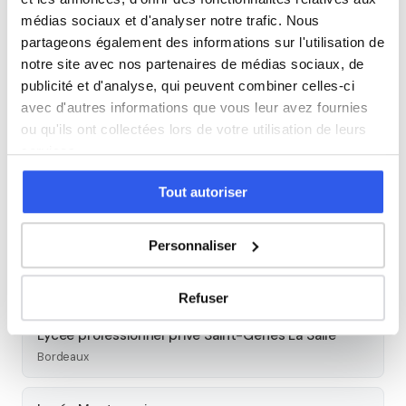
Cours par niveau
médias sociaux et d'analyser notre trafic. Nous
partageons également des informations sur l'utilisation de
Seconde
Première
Terminale
notre site avec nos partenaires de médias sociaux, de
publicité et d'analyse, qui peuvent combiner celles-ci
Tous les cours particuliers à Bordeaux
avec d'autres informations que vous leur avez fournies
ou qu'ils ont collectées lors de votre utilisation de leurs
Découvrez l'ensemble de notre offre à Bordeaux :
Voir tous
services.
les cours à Bordeaux →
Tout autoriser
Autres lycées à proximité
Personnaliser
Lycée François Magendie
Bordeaux
Refuser
Lycée professionnel privé Saint-Genès La Salle
Bordeaux