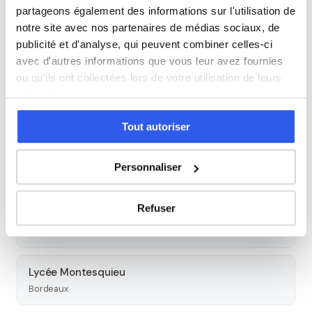
partageons également des informations sur l'utilisation de
notre site avec nos partenaires de médias sociaux, de
Tous les cours particuliers à Bordeaux
publicité et d'analyse, qui peuvent combiner celles-ci
avec d'autres informations que vous leur avez fournies
Découvrez l'ensemble de notre offre à Bordeaux :
Voir tous
ou qu'ils ont collectées lors de votre utilisation de leurs
les cours à Bordeaux →
services.
Autres lycées à proximité
Tout autoriser
Lycée François Magendie
Personnaliser
Bordeaux
Refuser
Lycée professionnel privé Saint-Genès La Salle
Bordeaux
Lycée Montesquieu
Bordeaux