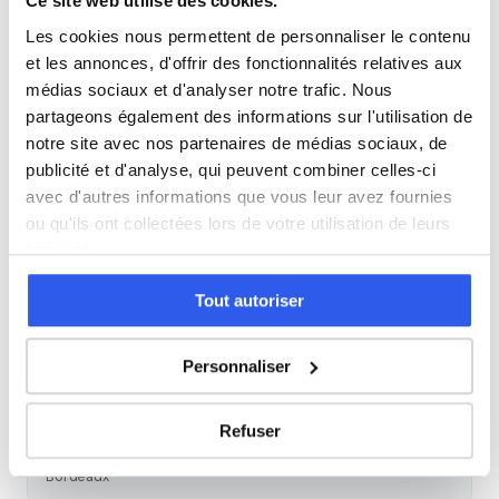
Ce site web utilise des cookies.
Histoire
Les cookies nous permettent de personnaliser le contenu
et les annonces, d'offrir des fonctionnalités relatives aux
Cours par niveau
médias sociaux et d'analyser notre trafic. Nous
partageons également des informations sur l'utilisation de
Seconde
Première
Terminale
notre site avec nos partenaires de médias sociaux, de
publicité et d'analyse, qui peuvent combiner celles-ci
Études supérieures
avec d'autres informations que vous leur avez fournies
ou qu'ils ont collectées lors de votre utilisation de leurs
services.
Tous les cours particuliers à Bordeaux
Tout autoriser
Découvrez l'ensemble de notre offre à Bordeaux :
Voir tous
les cours à Bordeaux →
Personnaliser
Autres lycées à proximité
Refuser
Lycée François Magendie
Bordeaux