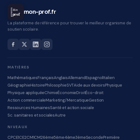
Mon
mon-prof.fr
prof
La plateforme de référence pour trouver le meilleur organisme de
soutien scolaire.
MATIÈRES
Mathématiques
Français
Anglais
Allemand
Espagnol
Italien
Géographie
Histoire
Philosophie
SVT
Aide aux devoirs
Physique
Physique appliquée
Chimie
Économie
Droit
Éco-droit
Action commerciale
Marketing/Mercatique
Gestion
Ressources Humaines
Santé et action sociale
Sc. sanitaires et sociales
Autre
NIVEAUX
CP
CE1
CE2
CM1
CM2
6ème
5ème
4ème
3ème
Seconde
Première