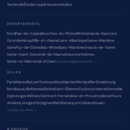
Terminale
Études supérieures
Adultes
DÉPARTEMENTS
Nord
Pas-de-Calais
Bouches-du-Rhône
Rhône
Haute-Garonne
Gironde
Hérault
Ille-et-Vilaine
Loire-Atlantique
Seine-Maritime
Isère
Puy-de-Dôme
Bas-Rhin
Alpes-Maritimes
Hauts-de-Seine
Seine-Saint-Denis
Val-de-Marne
Essonne
Yvelines
Seine-et-Marne
Val-d'Oise
Tous les départements →
VILLES
Paris
Marseille
Lyon
Toulouse
Nice
Nantes
Montpellier
Strasbourg
Bordeaux
Lille
Rennes
Reims
Saint-Étienne
Toulon
Le Havre
Grenoble
Dijon
Angers
Nîmes
Clermont-Ferrand
Aix-en-Provence
Brest
Tours
Amiens
Limoges
Perpignan
Metz
Besançon
Orléans
Rouen
Toutes les villes →
À PROPOS