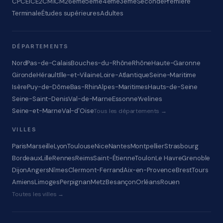
CP
CE1
CE2
CM1
CM2
6ème
5ème
4ème
3ème
Seconde
Première
Terminale
Études supérieures
Adultes
DÉPARTEMENTS
Nord
Pas-de-Calais
Bouches-du-Rhône
Rhône
Haute-Garonne
Gironde
Hérault
Ille-et-Vilaine
Loire-Atlantique
Seine-Maritime
Isère
Puy-de-Dôme
Bas-Rhin
Alpes-Maritimes
Hauts-de-Seine
Seine-Saint-Denis
Val-de-Marne
Essonne
Yvelines
Seine-et-Marne
Val-d'Oise
Tous les départements →
VILLES
Paris
Marseille
Lyon
Toulouse
Nice
Nantes
Montpellier
Strasbourg
Bordeaux
Lille
Rennes
Reims
Saint-Étienne
Toulon
Le Havre
Grenoble
Dijon
Angers
Nîmes
Clermont-Ferrand
Aix-en-Provence
Brest
Tours
Amiens
Limoges
Perpignan
Metz
Besançon
Orléans
Rouen
Toutes les villes →