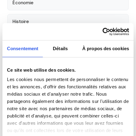
Économie
Histoire
Cours par niveau
Consentement
Détails
À propos des cookies
Seconde
Première
Terminale
Ce site web utilise des cookies.
Tous les cours particuliers à Bordeaux
Les cookies nous permettent de personnaliser le contenu
Découvrez l'ensemble de notre offre à Bordeaux :
Voir tous
et les annonces, d'offrir des fonctionnalités relatives aux
les cours à Bordeaux →
médias sociaux et d'analyser notre trafic. Nous
partageons également des informations sur l'utilisation de
notre site avec nos partenaires de médias sociaux, de
Autres lycées à proximité
publicité et d'analyse, qui peuvent combiner celles-ci
avec d'autres informations que vous leur avez fournies
Lycée François Magendie
ou qu'ils ont collectées lors de votre utilisation de leurs
Bordeaux