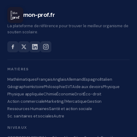
Mon
mon-prof.fr
prof
La plateforme de référence pour trouver le meilleur organisme de
soutien scolaire.
MATIÈRES
Mathématiques
Français
Anglais
Allemand
Espagnol
Italien
Géographie
Histoire
Philosophie
SVT
Aide aux devoirs
Physique
Physique appliquée
Chimie
Économie
Droit
Éco-droit
Action commerciale
Marketing/Mercatique
Gestion
Ressources Humaines
Santé et action sociale
Sc. sanitaires et sociales
Autre
NIVEAUX