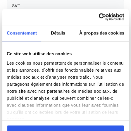
SVT
Philosophie
Consentement
Détails
À propos des cookies
Histoire
Ce site web utilise des cookies.
Économie
Les cookies nous permettent de personnaliser le contenu
et les annonces, d'offrir des fonctionnalités relatives aux
médias sociaux et d'analyser notre trafic. Nous
Espagnol
partageons également des informations sur l'utilisation de
notre site avec nos partenaires de médias sociaux, de
Allemand
publicité et d'analyse, qui peuvent combiner celles-ci
avec d'autres informations que vous leur avez fournies
ou qu'ils ont collectées lors de votre utilisation de leurs
Cours par niveau
services.
Seconde
Première
Terminale