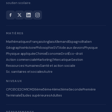
soutien scolaire.
MATIÈRES
Mathématiques
Français
Anglais
Allemand
Espagnol
Italien
Géographie
Histoire
Philosophie
SVT
Aide aux devoirs
Physique
Physique appliquée
Chimie
Économie
Droit
Éco-droit
Action commerciale
Marketing/Mercatique
Gestion
Ressources Humaines
Santé et action sociale
Sc. sanitaires et sociales
Autre
NIVEAUX
CP
CE1
CE2
CM1
CM2
6ème
5ème
4ème
3ème
Seconde
Première
Terminale
Études supérieures
Adultes