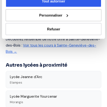
Tout autoriser
Études supérieures
Personnaliser
Tous les cours particuliers à Sainte-
Refuser
Geneviève-des-Bois
Découvrez l'ensemble de notre offre à Sainte-Geneviève-
des-Bois :
Voir tous les cours à Sainte-Geneviève-des-
Bois →
Autres lycées à proximité
Lycée Jeanne d'Arc
Etampes
Lycée Marguerite Yourcenar
Morangis