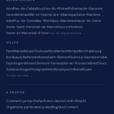
DÉPARTEMENTS
Nord
Pas-de-Calais
Bouches-du-Rhône
Rhône
Haute-Garonne
Gironde
Hérault
Ille-et-Vilaine
Loire-Atlantique
Seine-Maritime
Isère
Puy-de-Dôme
Bas-Rhin
Alpes-Maritimes
Hauts-de-Seine
Seine-Saint-Denis
Val-de-Marne
Essonne
Yvelines
Seine-et-Marne
Val-d'Oise
Tous les départements →
VILLES
Paris
Marseille
Lyon
Toulouse
Nice
Nantes
Montpellier
Strasbourg
Bordeaux
Lille
Rennes
Reims
Saint-Étienne
Toulon
Le Havre
Grenoble
Dijon
Angers
Nîmes
Clermont-Ferrand
Aix-en-Provence
Brest
Tours
Amiens
Limoges
Perpignan
Metz
Besançon
Orléans
Rouen
Toutes les villes →
À PROPOS
Comment ça marche
Tarifs
Avis clients
Crédit d'impôt
Organisme partenaire
Lycées
Blog
Quiz
Contact