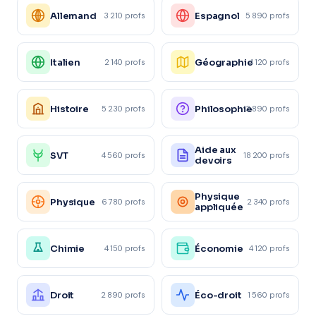
Allemand
Espagnol
3 210 profs
5 890 profs
Italien
Géographie
2 140 profs
4 120 profs
Histoire
Philosophie
5 230 profs
3 890 profs
Aide aux
SVT
4 560 profs
18 200 profs
devoirs
Physique
Physique
6 780 profs
2 340 profs
appliquée
Chimie
Économie
4 150 profs
4 120 profs
Droit
Éco-droit
2 890 profs
1 560 profs