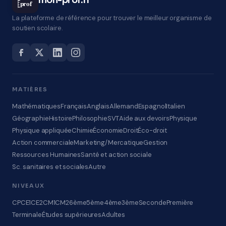
mon-prof.fr
prof
La plateforme de référence pour trouver le meilleur organisme de
soutien scolaire.
MATIÈRES
Mathématiques
Français
Anglais
Allemand
Espagnol
Italien
Géographie
Histoire
Philosophie
SVT
Aide aux devoirs
Physique
Physique appliquée
Chimie
Économie
Droit
Éco-droit
Action commerciale
Marketing/Mercatique
Gestion
Ressources Humaines
Santé et action sociale
Sc. sanitaires et sociales
Autre
NIVEAUX
CP
CE1
CE2
CM1
CM2
6ème
5ème
4ème
3ème
Seconde
Première
Terminale
Études supérieures
Adultes