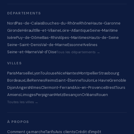
DÉPARTEMENTS
Nord
Pas-de-Calais
Bouches-du-Rhône
Rhône
Haute-Garonne
Gironde
Hérault
Ille-et-Vilaine
Loire-Atlantique
Seine-Maritime
Isère
Puy-de-Dôme
Bas-Rhin
Alpes-Maritimes
Hauts-de-Seine
Seine-Saint-Denis
Val-de-Marne
Essonne
Yvelines
Seine-et-Marne
Val-d'Oise
Tous les départements →
VILLES
Paris
Marseille
Lyon
Toulouse
Nice
Nantes
Montpellier
Strasbourg
Bordeaux
Lille
Rennes
Reims
Saint-Étienne
Toulon
Le Havre
Grenoble
Dijon
Angers
Nîmes
Clermont-Ferrand
Aix-en-Provence
Brest
Tours
Amiens
Limoges
Perpignan
Metz
Besançon
Orléans
Rouen
Toutes les villes →
À PROPOS
Comment ça marche
Tarifs
Avis clients
Crédit d'impôt