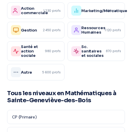
Action
Marketing/Mercatique
1 230 profs
1 870 profs
commerciale
Ressources
Gestion
2 450 profs
1 120 profs
Humaines
Santé et
Sc.
action
sanitaires
980 profs
870 profs
sociale
et sociales
Autre
5 600 profs
Tous les niveaux en Mathématiques à
Sainte-Geneviève-des-Bois
CP (Primaire)