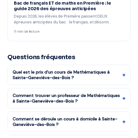
Bac de français ET de maths en Première : le
guide 2026 des épreuves anticipées
Depuis 2026, les élèves de Première passent DEUX
épreuves anticipées du bac : le français, et désorm…
11 min de lecture
Questions fréquentes
Quel est le prix d'un cours de Mathématiques à
+
Sainte-Geneviève-des-Bois ?
Les tarifs dépendent de la matière, du niveau et de la
formule choisie. Notre organisme partenaire est agréé
Comment trouver un professeur de Mathématiques
+
à Sainte-Geneviève-des-Bois ?
services à la personne : vous bénéficiez du crédit
d'impôt de 50%. Remplissez le formulaire pour recevoir
Remplissez notre formulaire en 2 minutes. Notre équipe
un devis gratuit.
vous met en relation avec notre organisme partenaire
Comment se déroule un cours à domicile à Sainte-
+
Geneviève-des-Bois ?
à Sainte-Geneviève-des-Bois et vous recevez des
propositions en moins d'une heure. Service gratuit et
Le professeur arrive à votre domicile à Sainte-