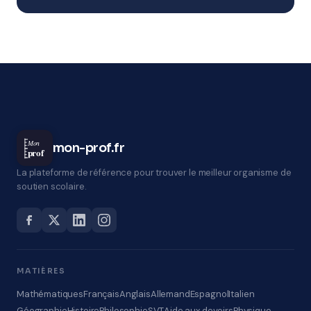
Mon
mon-prof.fr
prof
La plateforme de référence pour trouver le meilleur organisme de
soutien scolaire.
MATIÈRES
Mathématiques
Français
Anglais
Allemand
Espagnol
Italien
Géographie
Histoire
Philosophie
SVT
Aide aux devoirs
Physique