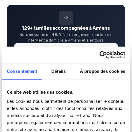
⭐
129+ familles accompagnées à Amiens
Note moyenne de 4.8/5. Notre organisme partenaire
intervient à domicile à Amiens et alentours.
Rejoindre ces familles →
Consentement
Détails
À propos des cookies
Villes proches de Amiens
Cours particuliers à Abbeville (80)
Ce site web utilise des cookies.
Les cookies nous permettent de personnaliser le contenu
Cours particuliers à Albert (80)
et les annonces, d'offrir des fonctionnalités relatives aux
médias sociaux et d'analyser notre trafic. Nous
partageons également des informations sur l'utilisation de
Cours particuliers à Péronne (80)
notre site avec nos partenaires de médias sociaux, de