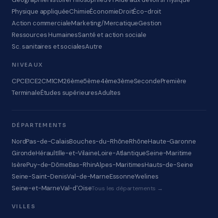
Physique appliquée
Chimie
Économie
Droit
Éco-droit
Action commerciale
Marketing/Mercatique
Gestion
Ressources Humaines
Santé et action sociale
Sc. sanitaires et sociales
Autre
NIVEAUX
CP
CE1
CE2
CM1
CM2
6ème
5ème
4ème
3ème
Seconde
Première
Terminale
Études supérieures
Adultes
DÉPARTEMENTS
Nord
Pas-de-Calais
Bouches-du-Rhône
Rhône
Haute-Garonne
Gironde
Hérault
Ille-et-Vilaine
Loire-Atlantique
Seine-Maritime
Isère
Puy-de-Dôme
Bas-Rhin
Alpes-Maritimes
Hauts-de-Seine
Seine-Saint-Denis
Val-de-Marne
Essonne
Yvelines
Seine-et-Marne
Val-d'Oise
Tous les départements →
VILLES