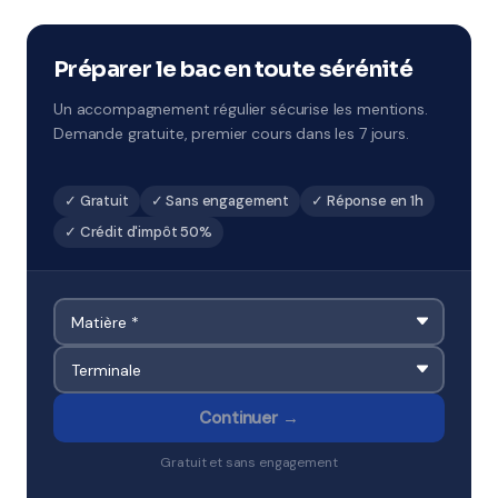
80 (Hauts-de-France). Côté éducation, la ville dépend
de l'académie de Amiens. Le professeur se déplace
directement dans votre quartier.
Préparer le bac en toute sérénité
Un accompagnement régulier sécurise les mentions.
Demande gratuite, premier cours dans les 7 jours.
✓ Gratuit
✓ Sans engagement
✓ Réponse en 1h
✓ Crédit d'impôt 50%
Continuer →
Gratuit et sans engagement