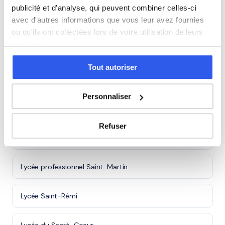
publicité et d'analyse, qui peuvent combiner celles-ci
Cours particuliers à Corbie (80)
avec d'autres informations que vous leur avez fournies
ou qu'ils ont collectées lors de votre utilisation de leurs
services.
Cours particuliers à Montdidier (80)
Tout autoriser
Cours particuliers à Roye (80)
Personnaliser
Lycées à Amiens
Refuser
Lycée Saint-Martin
Lycée professionnel Saint-Martin
Lycée Saint-Rémi