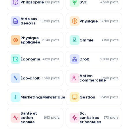
Philosophie
SVT
3 890 profs
4 560 profs
Aide aux
Physique
18 200 profs
6 780 profs
devoirs
Physique
Chimie
2 340 profs
4 150 profs
appliquée
Économie
Droit
4 120 profs
2 890 profs
Action
Éco-droit
1 560 profs
1 230 profs
commerciale
Marketing/Mercatique
Gestion
1 870 profs
2 450 profs
Santé et
Sc.
action
sanitaires
980 profs
870 profs
sociale
et sociales