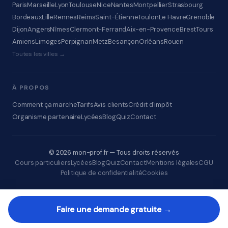
Paris
Marseille
Lyon
Toulouse
Nice
Nantes
Montpellier
Strasbourg
Bordeaux
Lille
Rennes
Reims
Saint-Étienne
Toulon
Le Havre
Grenoble
Dijon
Angers
Nîmes
Clermont-Ferrand
Aix-en-Provence
Brest
Tours
Amiens
Limoges
Perpignan
Metz
Besançon
Orléans
Rouen
Toutes les villes →
À PROPOS
Comment ça marche
Tarifs
Avis clients
Crédit d'impôt
Organisme partenaire
Lycées
Blog
Quiz
Contact
© 2026 mon-prof.fr — Tous droits réservés
Cours particuliers
Lycées
Blog
Quiz
Contact
Mentions légales
CGU
Politique de confidentialité
Cookies
Faire une demande gratuite →