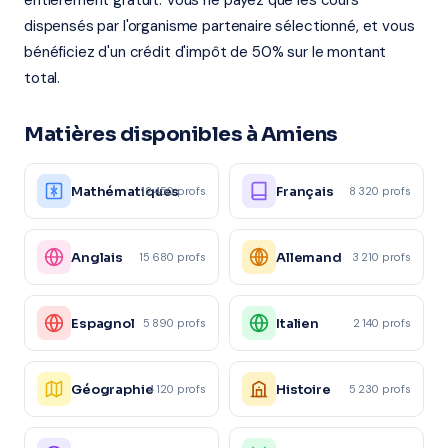
entièrement gratuit. Vous ne payez que les cours
dispensés par l'organisme partenaire sélectionné, et vous
bénéficiez d'un crédit d'impôt de 50% sur le montant
total.
Matières disponibles à Amiens
Mathématiques
Français
12 450 profs
8 320 profs
Anglais
Allemand
15 680 profs
3 210 profs
Espagnol
Italien
5 890 profs
2 140 profs
Géographie
Histoire
4 120 profs
5 230 profs