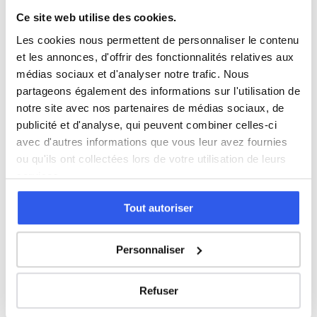
Ce site web utilise des cookies.
Espagnol
Les cookies nous permettent de personnaliser le contenu
et les annonces, d'offrir des fonctionnalités relatives aux
médias sociaux et d'analyser notre trafic. Nous
Allemand
partageons également des informations sur l'utilisation de
notre site avec nos partenaires de médias sociaux, de
Cours par niveau
publicité et d'analyse, qui peuvent combiner celles-ci
avec d'autres informations que vous leur avez fournies
Seconde
Première
Terminale
ou qu'ils ont collectées lors de votre utilisation de leurs
services.
Tous les cours particuliers à Amiens
Tout autoriser
Découvrez l'ensemble de notre offre à Amiens :
Voir tous
les cours à Amiens →
Personnaliser
Autres lycées à proximité
Refuser