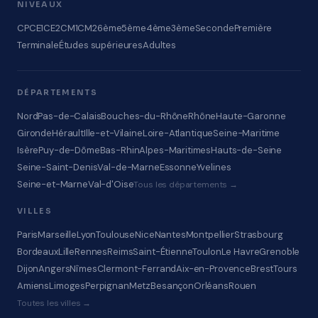
NIVEAUX
CP
CE1
CE2
CM1
CM2
6ème
5ème
4ème
3ème
Seconde
Première
Terminale
Études supérieures
Adultes
DÉPARTEMENTS
Nord
Pas-de-Calais
Bouches-du-Rhône
Rhône
Haute-Garonne
Gironde
Hérault
Ille-et-Vilaine
Loire-Atlantique
Seine-Maritime
Isère
Puy-de-Dôme
Bas-Rhin
Alpes-Maritimes
Hauts-de-Seine
Seine-Saint-Denis
Val-de-Marne
Essonne
Yvelines
Seine-et-Marne
Val-d'Oise
Tous les départements →
VILLES
Paris
Marseille
Lyon
Toulouse
Nice
Nantes
Montpellier
Strasbourg
Bordeaux
Lille
Rennes
Reims
Saint-Étienne
Toulon
Le Havre
Grenoble
Dijon
Angers
Nîmes
Clermont-Ferrand
Aix-en-Provence
Brest
Tours
Amiens
Limoges
Perpignan
Metz
Besançon
Orléans
Rouen
Toutes les villes →