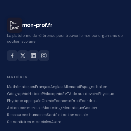
Mon
mon-prof.fr
prof
La plateforme de référence pour trouver le meilleur organisme de
soutien scolaire.
MATIÈRES
Mathématiques
Français
Anglais
Allemand
Espagnol
Italien
Géographie
Histoire
Philosophie
SVT
Aide aux devoirs
Physique
Physique appliquée
Chimie
Économie
Droit
Éco-droit
Action commerciale
Marketing/Mercatique
Gestion
Ressources Humaines
Santé et action sociale
Sc. sanitaires et sociales
Autre