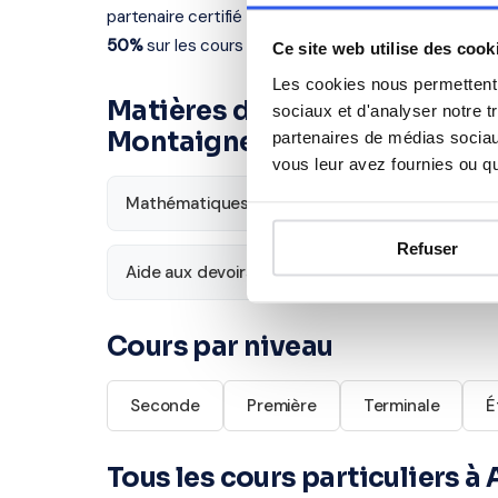
partenaire certifié intervient à Amiens et dans les v
50%
sur les cours à domicile.
Ce site web utilise des cook
Les cookies nous permettent d
Matières disponibles pour le
sociaux et d'analyser notre t
Montaigne
partenaires de médias sociaux
vous leur avez fournies ou qu'
Mathématiques
Français
Refuser
Aide aux devoirs
Économie
Cours par niveau
Seconde
Première
Terminale
É
Tous les cours particuliers à