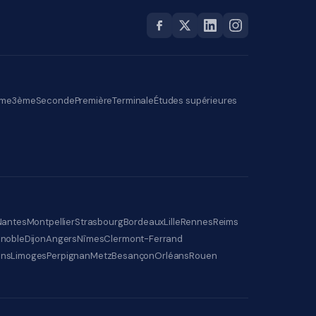
me
3ème
Seconde
Première
Terminale
Études supérieures
Nantes
Montpellier
Strasbourg
Bordeaux
Lille
Rennes
Reims
noble
Dijon
Angers
Nîmes
Clermont-Ferrand
ens
Limoges
Perpignan
Metz
Besançon
Orléans
Rouen