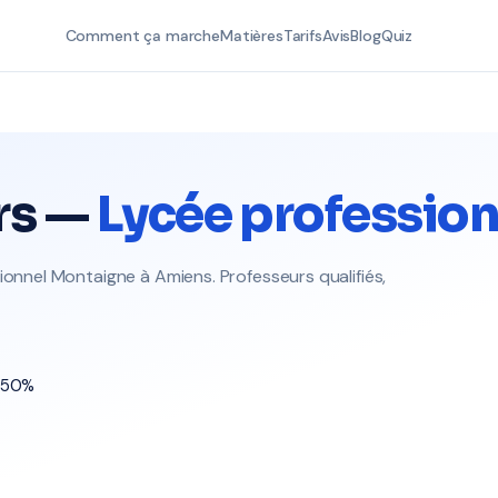
Comment ça marche
Matières
Tarifs
Avis
Blog
Quiz
rs —
Lycée professio
ionnel Montaigne à Amiens. Professeurs qualifiés,
t 50%