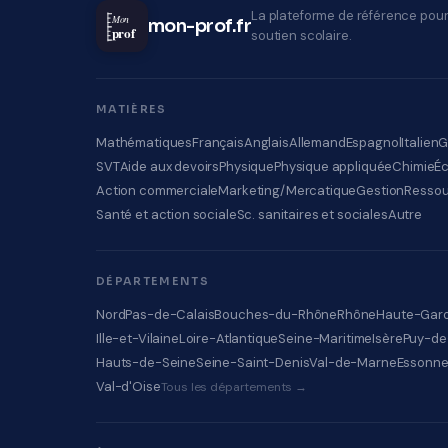
La plateforme de référence pour
Mon
mon-prof.fr
prof
soutien scolaire.
MATIÈRES
Mathématiques
Français
Anglais
Allemand
Espagnol
Italien
G
SVT
Aide aux devoirs
Physique
Physique appliquée
Chimie
É
Action commerciale
Marketing/Mercatique
Gestion
Ressou
Santé et action sociale
Sc. sanitaires et sociales
Autre
DÉPARTEMENTS
Nord
Pas-de-Calais
Bouches-du-Rhône
Rhône
Haute-Gar
Ille-et-Vilaine
Loire-Atlantique
Seine-Maritime
Isère
Puy-d
Hauts-de-Seine
Seine-Saint-Denis
Val-de-Marne
Essonn
Val-d'Oise
Tous les départements →