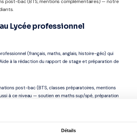
ns post-bac (BTS, mentions complémentaires) — notre
iants.
au Lycée professionnel
ssionnel (français, maths, anglais, histoire-géo) qui
 Aide à la rédaction du rapport de stage et préparation de
ations post-bac (BTS, classes préparatoires, mentions
ussi à ce niveau — soutien en maths sup/spé, préparation
 — académie de Amiens
Détails
e Montaigne, à Amiens (80080). Notre organisme