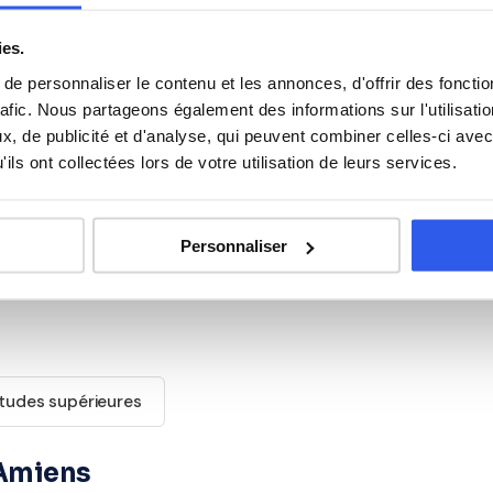
illes proches. Tous ouvrent droit au
crédit d'impôt de
ies.
e personnaliser le contenu et les annonces, d'offrir des fonctio
s élèves du Lycée professionnel
rafic. Nous partageons également des informations sur l'utilisati
, de publicité et d'analyse, qui peuvent combiner celles-ci avec
ils ont collectées lors de votre utilisation de leurs services.
Anglais
Personnaliser
Histoire
tudes supérieures
 Amiens