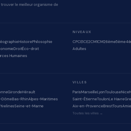
 trouver le meilleur organisme de
NIVEAUX
éographie
Histoire
Philosophie
CP
CE1
CE2
CM1
CM2
6ème
5ème
4è
conomie
Droit
Éco-droit
Adultes
rces Humaines
VILLES
onne
Gironde
Hérault
Paris
Marseille
Lyon
Toulouse
Nice
e-Dôme
Bas-Rhin
Alpes-Maritimes
Saint-Étienne
Toulon
Le Havre
Gre
e
Yvelines
Seine-et-Marne
Aix-en-Provence
Brest
Tours
Ami
Toutes les villes →