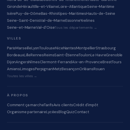
Gironde
Hérault
Ille-et-Vilaine
Loire-Atlantique
Seine-Maritime
Isère
Puy-de-Dôme
Bas-Rhin
Alpes-Maritimes
Hauts-de-Seine
Seine-Saint-Denis
Val-de-Marne
Essonne
Yvelines
Seine-et-Marne
Val-d'Oise
Tous les départements →
VILLES
Paris
Marseille
Lyon
Toulouse
Nice
Nantes
Montpellier
Strasbourg
Bordeaux
Lille
Rennes
Reims
Saint-Étienne
Toulon
Le Havre
Grenoble
Dijon
Angers
Nîmes
Clermont-Ferrand
Aix-en-Provence
Brest
Tours
Amiens
Limoges
Perpignan
Metz
Besançon
Orléans
Rouen
Toutes les villes →
À PROPOS
Comment ça marche
Tarifs
Avis clients
Crédit d'impôt
Organisme partenaire
Lycées
Blog
Quiz
Contact