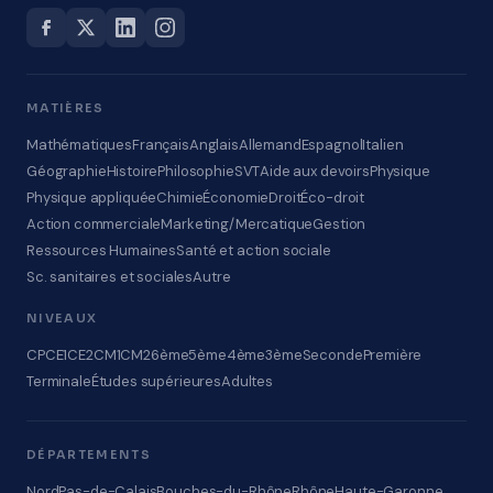
MATIÈRES
Mathématiques
Français
Anglais
Allemand
Espagnol
Italien
Géographie
Histoire
Philosophie
SVT
Aide aux devoirs
Physique
Physique appliquée
Chimie
Économie
Droit
Éco-droit
Action commerciale
Marketing/Mercatique
Gestion
Ressources Humaines
Santé et action sociale
Sc. sanitaires et sociales
Autre
NIVEAUX
CP
CE1
CE2
CM1
CM2
6ème
5ème
4ème
3ème
Seconde
Première
Terminale
Études supérieures
Adultes
DÉPARTEMENTS
Nord
Pas-de-Calais
Bouches-du-Rhône
Rhône
Haute-Garonne