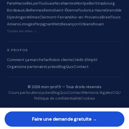
Paris
Marseille
Lyon
Toulouse
Nice
Nantes
Montpellier
Strasbourg
Bordeaux
Lille
Rennes
Reims
Saint-Étienne
Toulon
Le Havre
Grenoble
Dijon
Angers
Nîmes
Clermont-Ferrand
Aix-en-Provence
Brest
Tours
Amiens
Limoges
Perpignan
Metz
Besançon
Orléans
Rouen
Toutes les villes →
À PROPOS
Comment ça marche
Tarifs
Avis clients
Crédit d'impôt
Organisme partenaire
Lycées
Blog
Quiz
Contact
© 2026 mon-prof.fr — Tous droits réservés
Cours particuliers
Lycées
Blog
Quiz
Contact
Mentions légales
CGU
Politique de confidentialité
Cookies
Faire une demande gratuite →