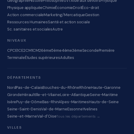
Géographie
Histoire
Philosophie
SVT
Aide aux devoirs
Physique
Physique appliquée
Chimie
Économie
Droit
Éco-droit
Action commerciale
Marketing/Mercatique
Gestion
Ressources Humaines
Santé et action sociale
Sc. sanitaires et sociales
Autre
NIVEAUX
CP
CE1
CE2
CM1
CM2
6ème
5ème
4ème
3ème
Seconde
Première
Terminale
Études supérieures
Adultes
DÉPARTEMENTS
Nord
Pas-de-Calais
Bouches-du-Rhône
Rhône
Haute-Garonne
Gironde
Hérault
Ille-et-Vilaine
Loire-Atlantique
Seine-Maritime
Isère
Puy-de-Dôme
Bas-Rhin
Alpes-Maritimes
Hauts-de-Seine
Seine-Saint-Denis
Val-de-Marne
Essonne
Yvelines
Seine-et-Marne
Val-d'Oise
Tous les départements →
VILLES