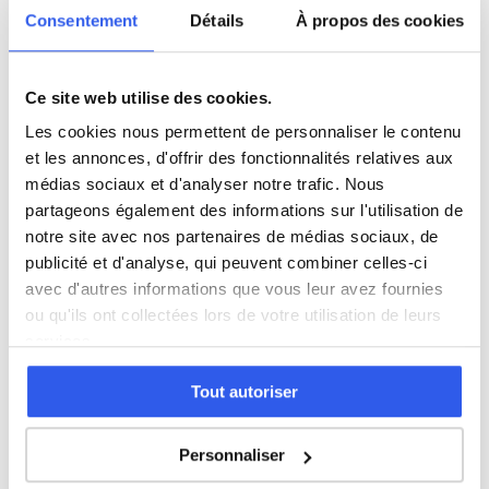
Sc.
Ressources
Consentement
Détails
À propos des cookies
sanitaires
1 120 profs
870 profs
Humaines
et sociales
Ce site web utilise des cookies.
Autre
5 600 profs
Les cookies nous permettent de personnaliser le contenu
et les annonces, d'offrir des fonctionnalités relatives aux
Tous les niveaux en Santé et action
médias sociaux et d'analyser notre trafic. Nous
sociale à Niort
partageons également des informations sur l'utilisation de
notre site avec nos partenaires de médias sociaux, de
publicité et d'analyse, qui peuvent combiner celles-ci
Première (Lycée)
avec d'autres informations que vous leur avez fournies
ou qu'ils ont collectées lors de votre utilisation de leurs
Terminale (Lycée)
services.
Tout autoriser
Études supérieures (Supérieur & Adultes)
Personnaliser