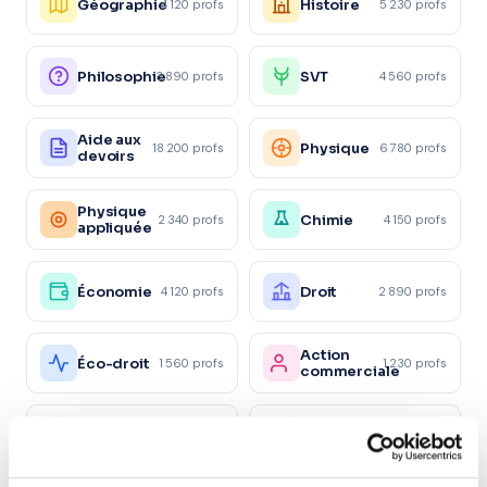
Géographie
Histoire
4 120 profs
5 230 profs
Philosophie
SVT
3 890 profs
4 560 profs
Aide aux
Physique
18 200 profs
6 780 profs
devoirs
Physique
Chimie
2 340 profs
4 150 profs
appliquée
Économie
Droit
4 120 profs
2 890 profs
Action
Éco-droit
1 560 profs
1 230 profs
commerciale
Marketing/Mercatique
Gestion
1 870 profs
2 450 profs