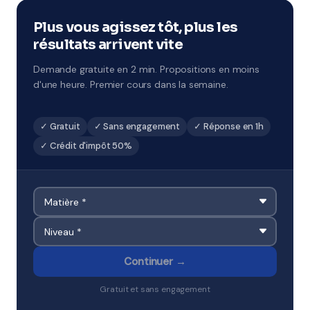
combler des lacunes ou préparer un examen.
Disponibles à Niort.
Plus vous agissez tôt, plus les
résultats arrivent vite
Demande gratuite en 2 min. Propositions en moins
d'une heure. Premier cours dans la semaine.
✓ Gratuit
✓ Sans engagement
✓ Réponse en 1h
✓ Crédit d'impôt 50%
Continuer →
Gratuit et sans engagement