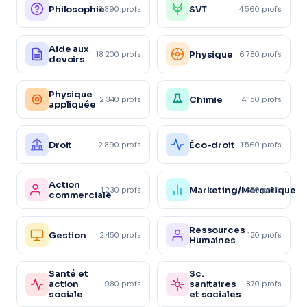
Philosophie
SVT
3 890 profs
4 560 profs
Aide aux
Physique
18 200 profs
6 780 profs
devoirs
Physique
Chimie
2 340 profs
4 150 profs
appliquée
Droit
Éco-droit
2 890 profs
1 560 profs
Action
Marketing/Mercatique
1 230 profs
1 870 profs
commerciale
Ressources
Gestion
2 450 profs
1 120 profs
Humaines
Santé et
Sc.
action
sanitaires
980 profs
870 profs
sociale
et sociales