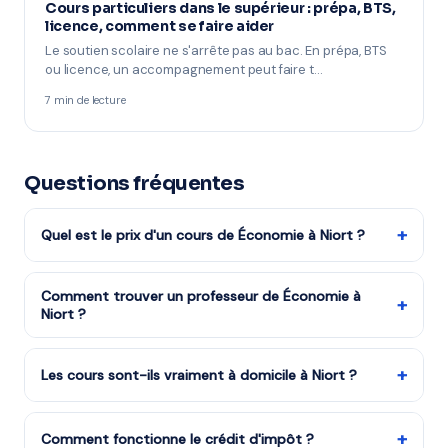
Cours particuliers dans le supérieur : prépa, BTS,
licence, comment se faire aider
Le soutien scolaire ne s'arrête pas au bac. En prépa, BTS
ou licence, un accompagnement peut faire t…
7 min de lecture
Questions fréquentes
+
Quel est le prix d'un cours de Économie à Niort ?
Les tarifs dépendent de la matière, du niveau et de la
formule choisie. Notre organisme partenaire est agréé
Comment trouver un professeur de Économie à
+
Niort ?
services à la personne : vous bénéficiez du crédit
d'impôt de 50%. Remplissez le formulaire pour recevoir
Remplissez notre formulaire en 2 minutes. Notre équipe
un devis gratuit.
vous met en relation avec notre organisme partenaire
+
Les cours sont-ils vraiment à domicile à Niort ?
à Niort et vous recevez des propositions en moins
Oui, tous les cours sont dispensés à votre domicile à
d'une heure. Service gratuit et sans engagement.
Niort et dans le 79. Le professeur se déplace chez vous
+
Comment fonctionne le crédit d'impôt ?