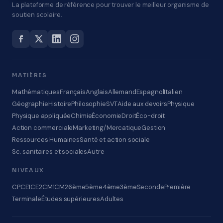
La plateforme de référence pour trouver le meilleur organisme de
soutien scolaire.
MATIÈRES
Mathématiques
Français
Anglais
Allemand
Espagnol
Italien
Géographie
Histoire
Philosophie
SVT
Aide aux devoirs
Physique
Physique appliquée
Chimie
Économie
Droit
Éco-droit
Action commerciale
Marketing/Mercatique
Gestion
Ressources Humaines
Santé et action sociale
Sc. sanitaires et sociales
Autre
NIVEAUX
CP
CE1
CE2
CM1
CM2
6ème
5ème
4ème
3ème
Seconde
Première
Terminale
Études supérieures
Adultes