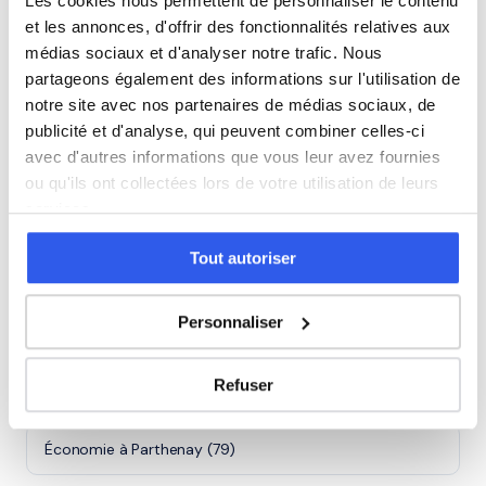
Les cookies nous permettent de personnaliser le contenu
et les annonces, d'offrir des fonctionnalités relatives aux
⭐
médias sociaux et d'analyser notre trafic. Nous
partageons également des informations sur l'utilisation de
136+ familles accompagnées à Niort
notre site avec nos partenaires de médias sociaux, de
Note moyenne de 4.8/5. Notre organisme partenaire
publicité et d'analyse, qui peuvent combiner celles-ci
intervient à domicile à Niort et alentours.
avec d'autres informations que vous leur avez fournies
Rejoindre ces familles →
ou qu'ils ont collectées lors de votre utilisation de leurs
services.
Villes proches de Niort
Tout autoriser
Personnaliser
Économie à Bressuire (79)
Refuser
Économie à Thouars (79)
Économie à Parthenay (79)