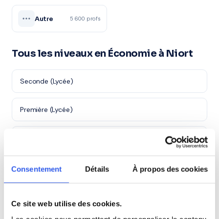
Autre
5 600 profs
Tous les niveaux en Économie à Niort
Seconde (Lycée)
Première (Lycée)
Terminale (Lycée)
Études supérieures (Supérieur & Adultes)
Consentement
Détails
À propos des cookies
Adultes (Supérieur & Adultes)
Ce site web utilise des cookies.