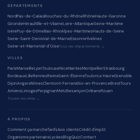
DÉPARTEMENTS
Nord
Pas-de-Calais
Bouches-du-Rhône
Rhône
Haute-Garonne
Gironde
Hérault
Ille-et-Vilaine
Loire-Atlantique
Seine-Maritime
Isère
Puy-de-Dôme
Bas-Rhin
Alpes-Maritimes
Hauts-de-Seine
Seine-Saint-Denis
Val-de-Marne
Essonne
Yvelines
Seine-et-Marne
Val-d'Oise
Tous les départements →
VILLES
Paris
Marseille
Lyon
Toulouse
Nice
Nantes
Montpellier
Strasbourg
Bordeaux
Lille
Rennes
Reims
Saint-Étienne
Toulon
Le Havre
Grenoble
Dijon
Angers
Nîmes
Clermont-Ferrand
Aix-en-Provence
Brest
Tours
Amiens
Limoges
Perpignan
Metz
Besançon
Orléans
Rouen
Toutes les villes →
À PROPOS
Comment ça marche
Tarifs
Avis clients
Crédit d'impôt
Organisme partenaire
Lycées
Blog
Quiz
Contact