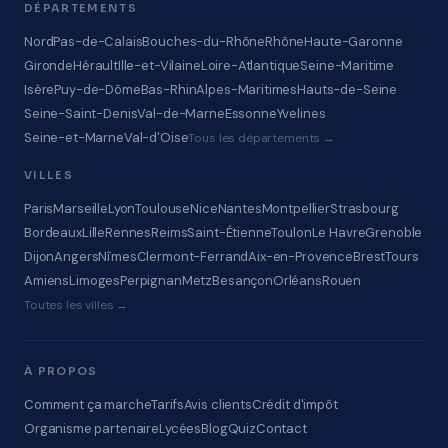
DÉPARTEMENTS
Nord
Pas-de-Calais
Bouches-du-Rhône
Rhône
Haute-Garonne
Gironde
Hérault
Ille-et-Vilaine
Loire-Atlantique
Seine-Maritime
Isère
Puy-de-Dôme
Bas-Rhin
Alpes-Maritimes
Hauts-de-Seine
Seine-Saint-Denis
Val-de-Marne
Essonne
Yvelines
Seine-et-Marne
Val-d'Oise
Tous les départements →
VILLES
Paris
Marseille
Lyon
Toulouse
Nice
Nantes
Montpellier
Strasbourg
Bordeaux
Lille
Rennes
Reims
Saint-Étienne
Toulon
Le Havre
Grenoble
Dijon
Angers
Nîmes
Clermont-Ferrand
Aix-en-Provence
Brest
Tours
Amiens
Limoges
Perpignan
Metz
Besançon
Orléans
Rouen
Toutes les villes →
À PROPOS
Comment ça marche
Tarifs
Avis clients
Crédit d'impôt
Organisme partenaire
Lycées
Blog
Quiz
Contact