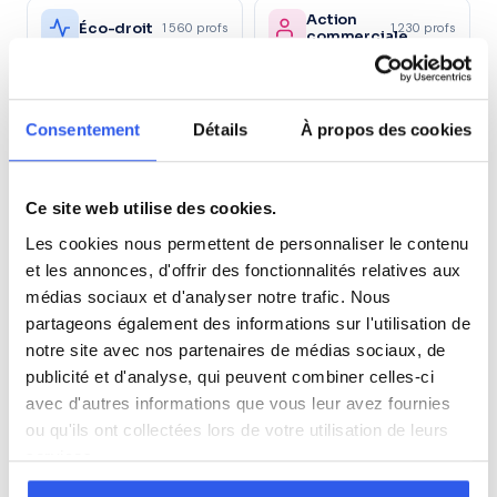
Action
Éco-droit
1 560 profs
1 230 profs
commerciale
Ressources
Gestion
2 450 profs
1 120 profs
Humaines
Consentement
Détails
À propos des cookies
Santé et
Sc.
action
sanitaires
980 profs
870 profs
sociale
et sociales
Ce site web utilise des cookies.
Les cookies nous permettent de personnaliser le contenu
Autre
5 600 profs
et les annonces, d'offrir des fonctionnalités relatives aux
médias sociaux et d'analyser notre trafic. Nous
partageons également des informations sur l'utilisation de
Tous les niveaux en
notre site avec nos partenaires de médias sociaux, de
Marketing/Mercatique à Niort
publicité et d'analyse, qui peuvent combiner celles-ci
avec d'autres informations que vous leur avez fournies
Première (Lycée)
ou qu'ils ont collectées lors de votre utilisation de leurs
services.
Terminale (Lycée)