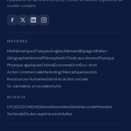
soutien scolaire.
MATIÈRES
Mathématiques
Français
Anglais
Allemand
Espagnol
Italien
Géographie
Histoire
Philosophie
SVT
Aide aux devoirs
Physique
Physique appliquée
Chimie
Économie
Droit
Éco-droit
Action commerciale
Marketing/Mercatique
Gestion
Ressources Humaines
Santé et action sociale
Sc. sanitaires et sociales
Autre
NIVEAUX
CP
CE1
CE2
CM1
CM2
6ème
5ème
4ème
3ème
Seconde
Première
Terminale
Études supérieures
Adultes