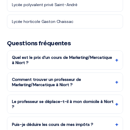
Lycée polyvalent privé Saint-André
Lycée horticole Gaston Chaissac
Questions fréquentes
Quel est le prix d'un cours de Marketing/Mercatique
+
à Niort ?
Les tarifs dépendent de la matière, du niveau et de la
formule choisie. Notre organisme partenaire est agréé
Comment trouver un professeur de
+
Marketing/Mercatique à Niort ?
services à la personne : vous bénéficiez du crédit
d'impôt de 50%. Remplissez le formulaire pour recevoir
Remplissez notre formulaire en 2 minutes. Notre équipe
un devis gratuit.
vous met en relation avec notre organisme partenaire
Le professeur se déplace-t-il à mon domicile à Niort
+
?
à Niort et vous recevez des propositions en moins
d'une heure. Service gratuit et sans engagement.
Absolument. Le professeur vient directement chez
vous à Niort. Vous choisissez les créneaux — après
+
Puis-je déduire les cours de mes impôts ?