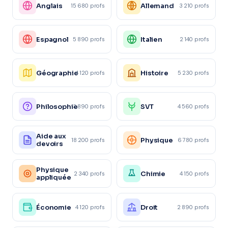
Anglais
Allemand
15 680 profs
3 210 profs
Espagnol
Italien
5 890 profs
2 140 profs
Géographie
Histoire
4 120 profs
5 230 profs
Philosophie
SVT
3 890 profs
4 560 profs
Aide aux
Physique
18 200 profs
6 780 profs
devoirs
Physique
Chimie
2 340 profs
4 150 profs
appliquée
Économie
Droit
4 120 profs
2 890 profs