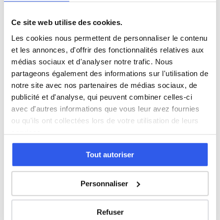
sociale
et sociales
Ce site web utilise des cookies.
Autre
5 600 profs
Les cookies nous permettent de personnaliser le contenu
et les annonces, d'offrir des fonctionnalités relatives aux
médias sociaux et d'analyser notre trafic. Nous
Tous les niveaux en Droit à Niort
partageons également des informations sur l'utilisation de
notre site avec nos partenaires de médias sociaux, de
Terminale (Lycée)
publicité et d'analyse, qui peuvent combiner celles-ci
avec d'autres informations que vous leur avez fournies
ou qu'ils ont collectées lors de votre utilisation de leurs
Études supérieures (Supérieur & Adultes)
services.
Adultes (Supérieur & Adultes)
Tout autoriser
Personnaliser
⭐
Refuser
136+ familles accompagnées à Niort