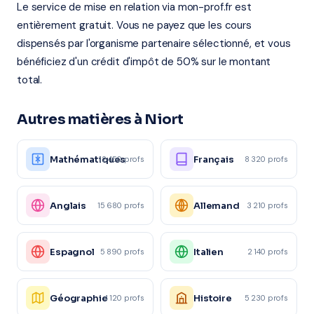
Le service de mise en relation via mon-prof.fr est
entièrement gratuit. Vous ne payez que les cours
dispensés par l'organisme partenaire sélectionné, et vous
bénéficiez d'un crédit d'impôt de 50% sur le montant
total.
Autres matières à Niort
Mathématiques
Français
12 450 profs
8 320 profs
Anglais
Allemand
15 680 profs
3 210 profs
Espagnol
Italien
5 890 profs
2 140 profs
Géographie
Histoire
4 120 profs
5 230 profs