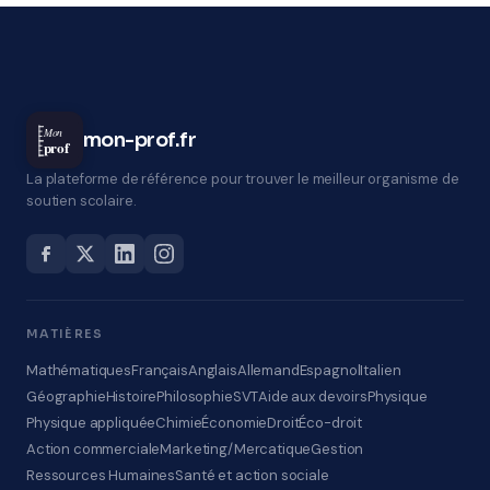
Mon
mon-prof.fr
prof
La plateforme de référence pour trouver le meilleur organisme de
soutien scolaire.
MATIÈRES
Mathématiques
Français
Anglais
Allemand
Espagnol
Italien
Géographie
Histoire
Philosophie
SVT
Aide aux devoirs
Physique
Physique appliquée
Chimie
Économie
Droit
Éco-droit
Action commerciale
Marketing/Mercatique
Gestion
Ressources Humaines
Santé et action sociale