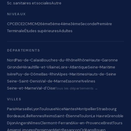
Sc. sanitaires et sociales
Autre
NIVEAUX
CP
CE1
CE2
CM1
CM2
6ème
5ème
4ème
3ème
Seconde
Première
Terminale
Études supérieures
Adultes
DÉPARTEMENTS
Nord
Pas-de-Calais
Bouches-du-Rhône
Rhône
Haute-Garonne
Gironde
Hérault
Ille-et-Vilaine
Loire-Atlantique
Seine-Maritime
Isère
Puy-de-Dôme
Bas-Rhin
Alpes-Maritimes
Hauts-de-Seine
Seine-Saint-Denis
Val-de-Marne
Essonne
Yvelines
Seine-et-Marne
Val-d'Oise
Tous les départements →
VILLES
Paris
Marseille
Lyon
Toulouse
Nice
Nantes
Montpellier
Strasbourg
Bordeaux
Lille
Rennes
Reims
Saint-Étienne
Toulon
Le Havre
Grenoble
Dijon
Angers
Nîmes
Clermont-Ferrand
Aix-en-Provence
Brest
Tours
Amiens
Limoges
Perpignan
Metz
Besançon
Orléans
Rouen