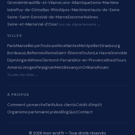
Gironde
Hérault
Ille-et-Vilaine
Loire-Atlantique
Seine-Maritime
Isère
Puy-de-Dôme
Bas-Rhin
Alpes-Maritimes
Hauts-de-Seine
Seine-Saint-Denis
Val-de-Marne
Essonne
Yvelines
Seine-et-Marne
Val-d'Oise
Tous les départements →
VILLES
Paris
Marseille
Lyon
Toulouse
Nice
Nantes
Montpellier
Strasbourg
Bordeaux
Lille
Rennes
Reims
Saint-Étienne
Toulon
Le Havre
Grenoble
Dijon
Angers
Nîmes
Clermont-Ferrand
Aix-en-Provence
Brest
Tours
Amiens
Limoges
Perpignan
Metz
Besançon
Orléans
Rouen
Toutes les villes →
À PROPOS
Comment ça marche
Tarifs
Avis clients
Crédit d'impôt
Organisme partenaire
Lycées
Blog
Quiz
Contact
© 2026 mon-prof.fr — Tous droits réservés