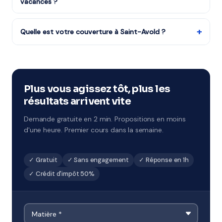
vacances ?
Oui, notre organisme partenaire propose des stages
pendant chaque période de vacances scolaires.
+
Quelle est votre couverture à Saint-Avold ?
Remise à niveau rapide ou préparation ciblée aux
Notre organisme partenaire couvre Saint-Avold et tout
examens à Saint-Avold.
le 57 (Grand Est). Côté éducation, la ville dépend de
l'académie de Nancy-Metz. Le professeur se déplace
directement dans votre quartier.
Plus vous agissez tôt, plus les
résultats arrivent vite
Demande gratuite en 2 min. Propositions en moins
d'une heure. Premier cours dans la semaine.
✓ Gratuit
✓ Sans engagement
✓ Réponse en 1h
✓ Crédit d'impôt 50%