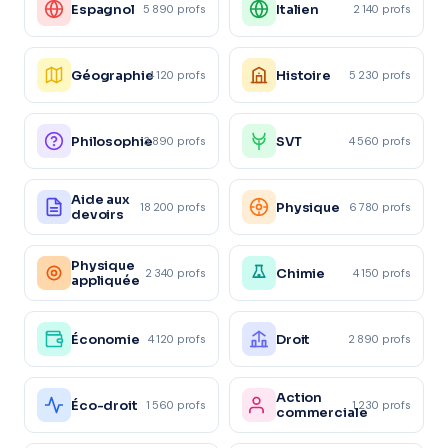
Espagnol
Italien
5 890 profs
2 140 profs
Géographie
Histoire
4 120 profs
5 230 profs
Philosophie
SVT
3 890 profs
4 560 profs
Aide aux
Physique
18 200 profs
6 780 profs
devoirs
Physique
Chimie
2 340 profs
4 150 profs
appliquée
Économie
Droit
4 120 profs
2 890 profs
Action
Éco-droit
1 560 profs
1 230 profs
commerciale