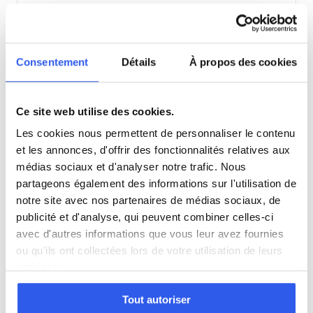
Terminale (Lycée)
Consentement
Détails
À propos des cookies
Études supérieures (Supérieur & Adultes)
Ce site web utilise des cookies.
Adultes (Supérieur & Adultes)
Les cookies nous permettent de personnaliser le contenu
et les annonces, d'offrir des fonctionnalités relatives aux
médias sociaux et d'analyser notre trafic. Nous
⭐
partageons également des informations sur l'utilisation de
notre site avec nos partenaires de médias sociaux, de
352+ familles accompagnées à Saint-Avold
publicité et d'analyse, qui peuvent combiner celles-ci
Note moyenne de 4.8/5. Notre organisme partenaire
avec d'autres informations que vous leur avez fournies
intervient à domicile à Saint-Avold et alentours.
ou qu'ils ont collectées lors de votre utilisation de leurs
Rejoindre ces familles →
services.
Tout autoriser