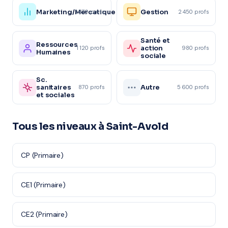
Marketing/Mercatique
Gestion
1 870 profs
2 450 profs
Santé et
Ressources
action
1 120 profs
980 profs
Humaines
sociale
Sc.
sanitaires
Autre
870 profs
5 600 profs
et sociales
Tous les niveaux à Saint-Avold
CP (Primaire)
CE1 (Primaire)
CE2 (Primaire)