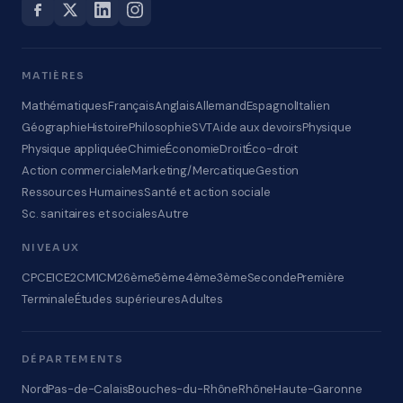
MATIÈRES
Mathématiques
Français
Anglais
Allemand
Espagnol
Italien
Géographie
Histoire
Philosophie
SVT
Aide aux devoirs
Physique
Physique appliquée
Chimie
Économie
Droit
Éco-droit
Action commerciale
Marketing/Mercatique
Gestion
Ressources Humaines
Santé et action sociale
Sc. sanitaires et sociales
Autre
NIVEAUX
CP
CE1
CE2
CM1
CM2
6ème
5ème
4ème
3ème
Seconde
Première
Terminale
Études supérieures
Adultes
DÉPARTEMENTS
Nord
Pas-de-Calais
Bouches-du-Rhône
Rhône
Haute-Garonne