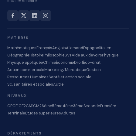
soutien scolaire.
MATIÈRES
Mathématiques
Français
Anglais
Allemand
Espagnol
Italien
Géographie
Histoire
Philosophie
SVT
Aide aux devoirs
Physique
Physique appliquée
Chimie
Économie
Droit
Éco-droit
Action commerciale
Marketing/Mercatique
Gestion
Ressources Humaines
Santé et action sociale
Sc. sanitaires et sociales
Autre
NIVEAUX
CP
CE1
CE2
CM1
CM2
6ème
5ème
4ème
3ème
Seconde
Première
Terminale
Études supérieures
Adultes
DÉPARTEMENTS