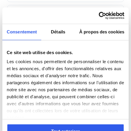
Première (Lycée)
Terminale (Lycée)
Consentement
Détails
À propos des cookies
Études supérieures (Supérieur & Adultes)
Ce site web utilise des cookies.
Les cookies nous permettent de personnaliser le contenu
Adultes (Supérieur & Adultes)
et les annonces, d'offrir des fonctionnalités relatives aux
médias sociaux et d'analyser notre trafic. Nous
partageons également des informations sur l'utilisation de
notre site avec nos partenaires de médias sociaux, de
⭐
publicité et d'analyse, qui peuvent combiner celles-ci
137+ familles accompagnées à Rombas
avec d'autres informations que vous leur avez fournies
Note moyenne de 4.8/5. Notre organisme partenaire
ou qu'ils ont collectées lors de votre utilisation de leurs
intervient à domicile à Rombas et alentours.
services.
Rejoindre ces familles →