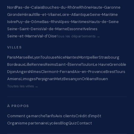
Nord
Pas-de-Calais
Bouches-du-Rhône
Rhône
Haute-Garonne
Gironde
Hérault
Ille-et-Vilaine
Loire-Atlantique
Seine-Maritime
Isère
Puy-de-Dôme
Bas-Rhin
Alpes-Maritimes
Hauts-de-Seine
Seine-Saint-Denis
Val-de-Marne
Essonne
Yvelines
Seine-et-Marne
Val-d'Oise
Tous les départements →
VILLES
Paris
Marseille
Lyon
Toulouse
Nice
Nantes
Montpellier
Strasbourg
Bordeaux
Lille
Rennes
Reims
Saint-Étienne
Toulon
Le Havre
Grenoble
Dijon
Angers
Nîmes
Clermont-Ferrand
Aix-en-Provence
Brest
Tours
Amiens
Limoges
Perpignan
Metz
Besançon
Orléans
Rouen
Toutes les villes →
À PROPOS
Comment ça marche
Tarifs
Avis clients
Crédit d'impôt
Organisme partenaire
Lycées
Blog
Quiz
Contact