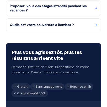
Tous les niveaux : CP au CM2, 6ème à 3ème, Seconde à
Notre organisme partenaire est agréé services à la
Terminale, études supérieures et adultes.
Proposez-vous des stages intensifs pendant les
personne.
+
vacances ?
Oui, notre organisme partenaire propose des stages
pendant chaque période de vacances scolaires.
+
Quelle est votre couverture à Rombas ?
Remise à niveau rapide ou préparation ciblée aux
Notre organisme partenaire couvre Rombas et tout le
examens à Rombas.
57 (Grand Est). Côté éducation, la ville dépend de
l'académie de Nancy-Metz. Le professeur se déplace
directement dans votre quartier.
Plus vous agissez tôt, plus les
résultats arrivent vite
Demande gratuite en 2 min. Propositions en moins
d'une heure. Premier cours dans la semaine.
✓ Gratuit
✓ Sans engagement
✓ Réponse en 1h
✓ Crédit d'impôt 50%