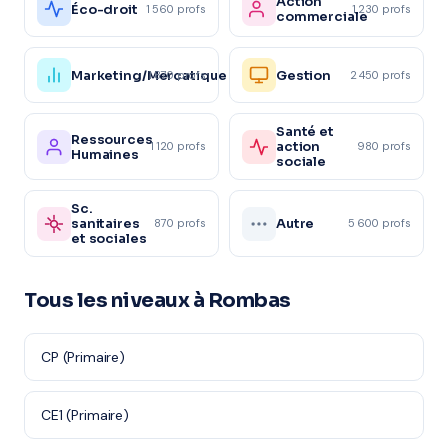
Action
Éco-droit
1 560 profs
1 230 profs
commerciale
Marketing/Mercatique
Gestion
1 870 profs
2 450 profs
Santé et
Ressources
action
1 120 profs
980 profs
Humaines
sociale
Sc.
sanitaires
Autre
870 profs
5 600 profs
et sociales
Tous les niveaux à Rombas
CP (Primaire)
CE1 (Primaire)