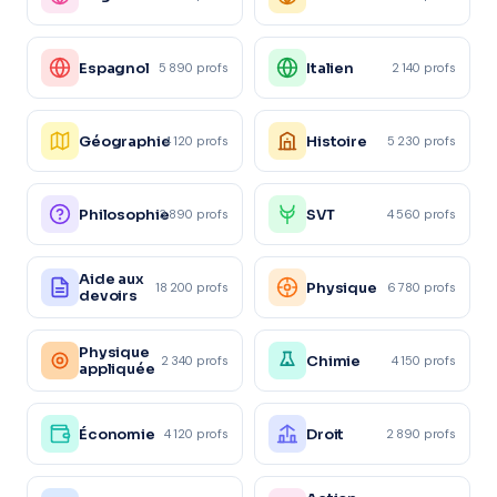
Espagnol
Italien
5 890 profs
2 140 profs
Géographie
Histoire
4 120 profs
5 230 profs
Philosophie
SVT
3 890 profs
4 560 profs
Aide aux
Physique
18 200 profs
6 780 profs
devoirs
Physique
Chimie
2 340 profs
4 150 profs
appliquée
Économie
Droit
4 120 profs
2 890 profs