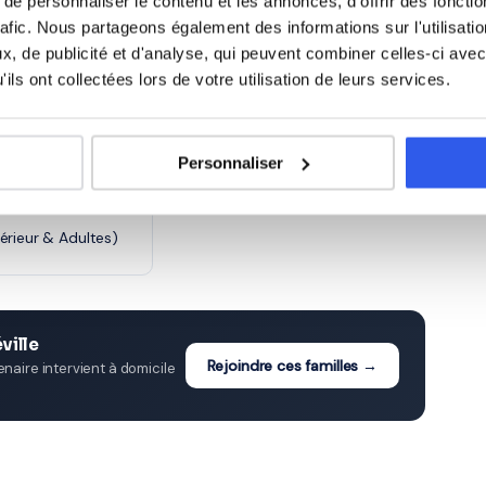
e personnaliser le contenu et les annonces, d'offrir des fonctio
rafic. Nous partageons également des informations sur l'utilisati
e)
6ème (Collège)
, de publicité et d'analyse, qui peuvent combiner celles-ci avec
ils ont collectées lors de votre utilisation de leurs services.
ge)
3ème (Collège)
cée)
Personnaliser
Terminale (Lycée)
érieur & Adultes)
ville
Rejoindre ces familles →
aire intervient à domicile