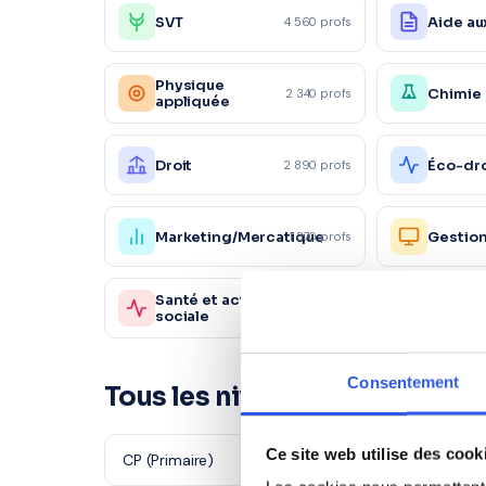
SVT
Aide au
4 560 profs
Physique
Chimie
2 340 profs
appliquée
Droit
Éco-dro
2 890 profs
Marketing/Mercatique
Gestio
1 870 profs
Santé et action
Sc. sani
980 profs
sociale
sociale
Consentement
Tous les niveaux à Amnéville
Ce site web utilise des cook
CP (Primaire)
CE1 (Primaire