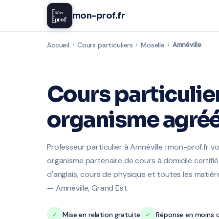
Mon
mon-prof.fr
prof
Accueil
›
Cours particuliers
›
Moselle
›
Amnéville
Cours particulie
organisme agréé
Professeur particulier à Amnéville : mon-prof.fr 
organisme partenaire de cours à domicile certifié
d'anglais, cours de physique et toutes les mati
— Amnéville, Grand Est.
✓
Mise en relation gratuite
✓
Réponse en moins d