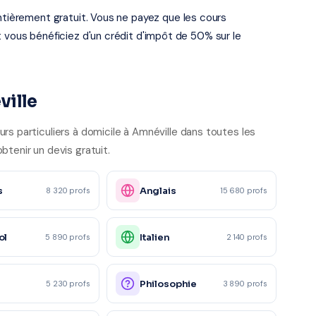
entièrement gratuit. Vous ne payez que les cours
t vous bénéficiez d'un crédit d'impôt de 50% sur le
ville
rs particuliers à domicile à Amnéville dans toutes les
btenir un devis gratuit.
s
Anglais
8 320 profs
15 680 profs
ol
Italien
5 890 profs
2 140 profs
e
Philosophie
5 230 profs
3 890 profs