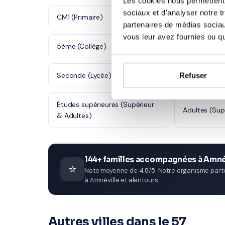
Les cookies nous permettent d
sociaux et d'analyser notre t
CM1 (Primaire)
CM2 (Primair
partenaires de médias sociaux
vous leur avez fournies ou qu'
5ème (Collège)
4ème (Collè
Seconde (Lycée)
Refuser
Première (Ly
Études supérieures (Supérieur
Adultes (Sup
& Adultes)
144+ familles accompagnées à Amné
⭐
Note moyenne de 4.8/5. Notre organisme parten
à Amnéville et alentours.
Autres villes dans le 57