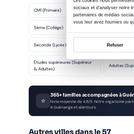
Les cookies nous permettent d
sociaux et d'analyser notre t
CM1 (Primaire)
CM2 (Primair
partenaires de médias sociaux
vous leur avez fournies ou qu'
5ème (Collège)
4ème (Collè
Seconde (Lycée)
Refuser
Première (Ly
Études supérieures (Supérieur
Adultes (Sup
& Adultes)
365+ familles accompagnées à Gué
⭐
Note moyenne de 4.8/5. Notre organisme parten
à Guénange et alentours.
Autres villes dans le 57