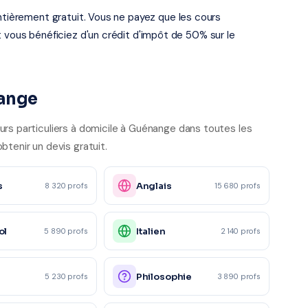
entièrement gratuit. Vous ne payez que les cours
t vous bénéficiez d'un crédit d'impôt de 50% sur le
nange
urs particuliers à domicile à Guénange dans toutes les
btenir un devis gratuit.
s
Anglais
8 320 profs
15 680 profs
ol
Italien
5 890 profs
2 140 profs
e
Philosophie
5 230 profs
3 890 profs