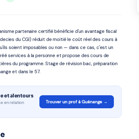
nisme partenaire certifié bénéficie d'un avantage fiscal
xdecies du CGI) réduit de moitié le coût réel des cours à
 qu'ils soient imposables ou non — dans ce cas, c'est un
éé services à la personne et propose des cours de
tières du programme. Stage de révision bac, préparation
nange et dans le 57.
e et alentours
Trouver un prof à Guénange →
e en relation
ge