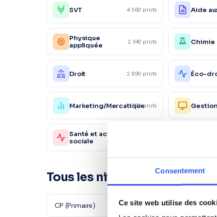
SVT
Aide au
4 560 profs
Physique
Chimie
2 340 profs
appliquée
Droit
Éco-dro
2 890 profs
Marketing/Mercatique
Gestio
1 870 profs
Santé et action
Sc. sani
980 profs
sociale
sociale
Consentement
Tous les niveaux à Guénange
Ce site web utilise des cook
CP (Primaire)
CE1 (Primaire