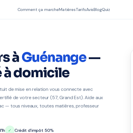
Comment ça marche
Matières
Tarifs
Avis
Blog
Quiz
rs à
Guénange
—
 à domicile
atuit de mise en relation vous connecte avec
rtifié de votre secteur (57, Grand Est). Aide aux
bac — tous niveaux, toutes matières, professeur
'1h
✓
Crédit d'impôt 50%