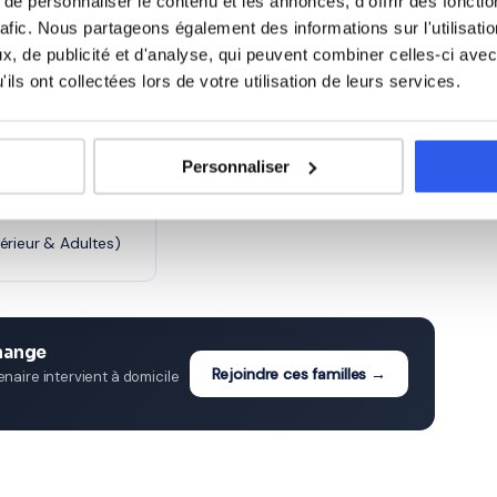
e personnaliser le contenu et les annonces, d'offrir des fonctio
rafic. Nous partageons également des informations sur l'utilisati
e)
6ème (Collège)
, de publicité et d'analyse, qui peuvent combiner celles-ci avec
ils ont collectées lors de votre utilisation de leurs services.
ge)
3ème (Collège)
cée)
Personnaliser
Terminale (Lycée)
érieur & Adultes)
nange
Rejoindre ces familles →
aire intervient à domicile