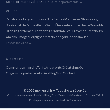
Seine-et-Marne
Val-d'Oise
Tous les départements →
VILLES
Paris
Marseille
Lyon
Toulouse
Nice
Nantes
Montpellier
Strasbourg
Bordeaux
Lille
Rennes
Reims
Saint-Étienne
Toulon
Le Havre
Grenoble
Dijon
Angers
Nîmes
Clermont-Ferrand
Aix-en-Provence
Brest
Tours
Amiens
Limoges
Perpignan
Metz
Besançon
Orléans
Rouen
Toutes les villes →
À PROPOS
Comment ça marche
Tarifs
Avis clients
Crédit d'impôt
Organisme partenaire
Lycées
Blog
Quiz
Contact
© 2026 mon-prof.fr — Tous droits réservés
Cours particuliers
Lycées
Blog
Quiz
Contact
Mentions légales
CGU
Politique de confidentialité
Cookies