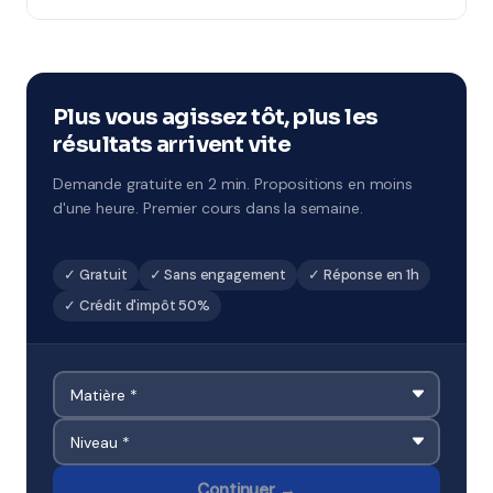
par jour sur 5 jours, avec un objectif de progression
Notre organisme partenaire intervient partout à Oissel
ciblé. À Oissel et environs.
(76, académie de Normandie). Ils connaissent le tissu
scolaire local et adaptent leur accompagnement en
conséquence.
Plus vous agissez tôt, plus les
résultats arrivent vite
Demande gratuite en 2 min. Propositions en moins
d'une heure. Premier cours dans la semaine.
✓ Gratuit
✓ Sans engagement
✓ Réponse en 1h
✓ Crédit d'impôt 50%
Continuer →