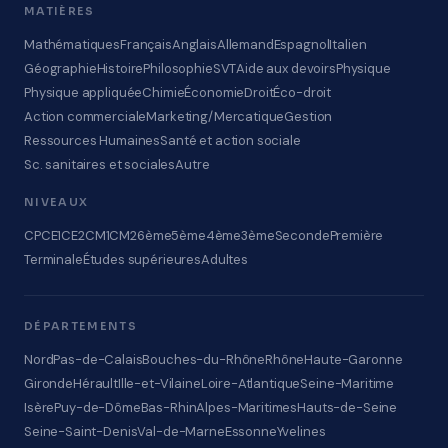
MATIÈRES
Mathématiques
Français
Anglais
Allemand
Espagnol
Italien
Géographie
Histoire
Philosophie
SVT
Aide aux devoirs
Physique
Physique appliquée
Chimie
Économie
Droit
Éco-droit
Action commerciale
Marketing/Mercatique
Gestion
Ressources Humaines
Santé et action sociale
Sc. sanitaires et sociales
Autre
NIVEAUX
CP
CE1
CE2
CM1
CM2
6ème
5ème
4ème
3ème
Seconde
Première
Terminale
Études supérieures
Adultes
DÉPARTEMENTS
Nord
Pas-de-Calais
Bouches-du-Rhône
Rhône
Haute-Garonne
Gironde
Hérault
Ille-et-Vilaine
Loire-Atlantique
Seine-Maritime
Isère
Puy-de-Dôme
Bas-Rhin
Alpes-Maritimes
Hauts-de-Seine
Seine-Saint-Denis
Val-de-Marne
Essonne
Yvelines