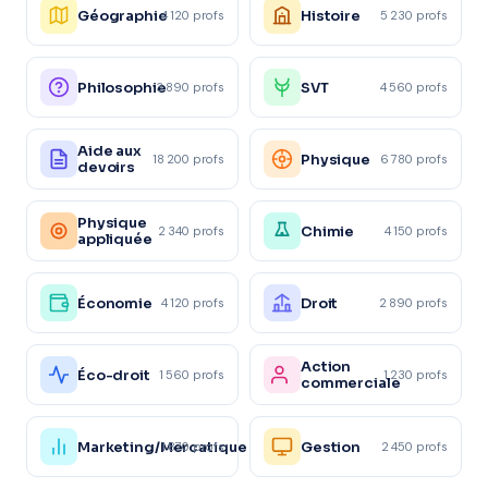
Géographie
Histoire
4 120 profs
5 230 profs
Philosophie
SVT
3 890 profs
4 560 profs
Aide aux
Physique
18 200 profs
6 780 profs
devoirs
Physique
Chimie
2 340 profs
4 150 profs
appliquée
Économie
Droit
4 120 profs
2 890 profs
Action
Éco-droit
1 560 profs
1 230 profs
commerciale
Marketing/Mercatique
Gestion
1 870 profs
2 450 profs