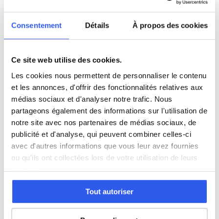
Études supérieures (Supérieur & Adultes)
Consentement
Détails
À propos des cookies
Adultes (Supérieur & Adultes)
Ce site web utilise des cookies.
Les cookies nous permettent de personnaliser le contenu
et les annonces, d'offrir des fonctionnalités relatives aux
⭐
médias sociaux et d'analyser notre trafic. Nous
partageons également des informations sur l'utilisation de
414+ familles accompagnées à Oissel
notre site avec nos partenaires de médias sociaux, de
Note moyenne de 4.8/5. Notre organisme partenaire
publicité et d'analyse, qui peuvent combiner celles-ci
intervient à domicile à Oissel et alentours.
avec d'autres informations que vous leur avez fournies
Rejoindre ces familles →
ou qu'ils ont collectées lors de votre utilisation de leurs
services.
Autres villes dans le 76
Tout autoriser