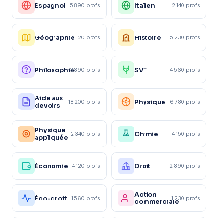
Espagnol
Italien
5 890 profs
2 140 profs
Géographie
Histoire
4 120 profs
5 230 profs
Philosophie
SVT
3 890 profs
4 560 profs
Aide aux
Physique
18 200 profs
6 780 profs
devoirs
Physique
Chimie
2 340 profs
4 150 profs
appliquée
Économie
Droit
4 120 profs
2 890 profs
Action
Éco-droit
1 560 profs
1 230 profs
commerciale