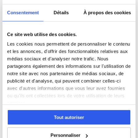
Consentement
Détails
À propos des cookies
Terminale (Lycée)
Études supérieures (Supérieur & Adultes)
Ce site web utilise des cookies.
Les cookies nous permettent de personnaliser le contenu
Adultes (Supérieur & Adultes)
et les annonces, d'offrir des fonctionnalités relatives aux
médias sociaux et d'analyser notre trafic. Nous
partageons également des informations sur l'utilisation de
notre site avec nos partenaires de médias sociaux, de
⭐
publicité et d'analyse, qui peuvent combiner celles-ci
avec d'autres informations que vous leur avez fournies
263+ familles accompagnées à Dieppe
ou qu'ils ont collectées lors de votre utilisation de leurs
Note moyenne de 4.8/5. Notre organisme partenaire
services.
intervient à domicile à Dieppe et alentours.
Rejoindre ces familles →
Tout autoriser
Personnaliser