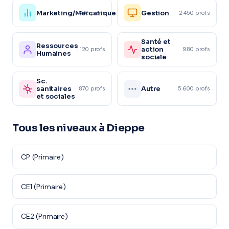
Marketing/Mercatique
Gestion
1 870 profs
2 450 profs
Santé et
Ressources
action
1 120 profs
980 profs
Humaines
sociale
Sc.
sanitaires
Autre
870 profs
5 600 profs
et sociales
Tous les niveaux à Dieppe
CP (Primaire)
CE1 (Primaire)
CE2 (Primaire)