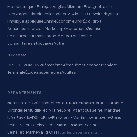
Mathématiques
Français
Anglais
Allemand
Espagnol
Italien
Géographie
Histoire
Philosophie
SVT
Aide aux devoirs
Physique
Physique appliquée
Chimie
Économie
Droit
Éco-droit
Action commerciale
Marketing/Mercatique
Gestion
Ressources Humaines
Santé et action sociale
Sc. sanitaires et sociales
Autre
NIVEAUX
CP
CE1
CE2
CM1
CM2
6ème
5ème
4ème
3ème
Seconde
Première
Terminale
Études supérieures
Adultes
DÉPARTEMENTS
Nord
Pas-de-Calais
Bouches-du-Rhône
Rhône
Haute-Garonne
Gironde
Hérault
Ille-et-Vilaine
Loire-Atlantique
Seine-Maritime
Isère
Puy-de-Dôme
Bas-Rhin
Alpes-Maritimes
Hauts-de-Seine
Seine-Saint-Denis
Val-de-Marne
Essonne
Yvelines
Seine-et-Marne
Val-d'Oise
Tous les départements →