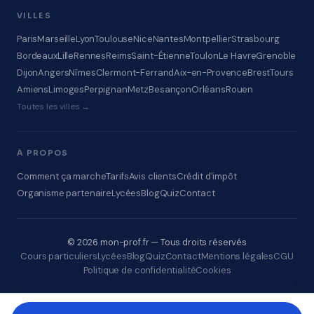
VILLES
Paris
Marseille
Lyon
Toulouse
Nice
Nantes
Montpellier
Strasbourg
Bordeaux
Lille
Rennes
Reims
Saint-Étienne
Toulon
Le Havre
Grenoble
Dijon
Angers
Nîmes
Clermont-Ferrand
Aix-en-Provence
Brest
Tours
Amiens
Limoges
Perpignan
Metz
Besançon
Orléans
Rouen
Toutes les villes →
À PROPOS
Comment ça marche
Tarifs
Avis clients
Crédit d'impôt
Organisme partenaire
Lycées
Blog
Quiz
Contact
© 2026 mon-prof.fr — Tous droits réservés
Cours particuliers
Lycées
Blog
Quiz
Contact
Mentions légales
CGU
Politique de confidentialité
Cookies