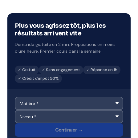
Tout à fait : stages de Toussaint, Noël, février, Pâques
et été. Ces sessions concentrées sont idéales pour
combler des lacunes ou préparer un examen.
Disponibles à Dieppe.
Plus vous agissez tôt, plus les
résultats arrivent vite
Demande gratuite en 2 min. Propositions en moins
d'une heure. Premier cours dans la semaine.
✓ Gratuit
✓ Sans engagement
✓ Réponse en 1h
✓ Crédit d'impôt 50%
Continuer →