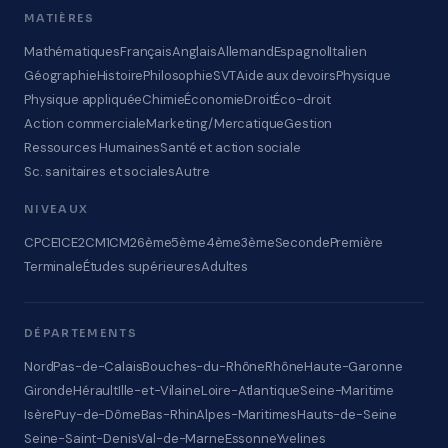
MATIÈRES
Mathématiques
Français
Anglais
Allemand
Espagnol
Italien
Géographie
Histoire
Philosophie
SVT
Aide aux devoirs
Physique
Physique appliquée
Chimie
Économie
Droit
Éco-droit
Action commerciale
Marketing/Mercatique
Gestion
Ressources Humaines
Santé et action sociale
Sc. sanitaires et sociales
Autre
NIVEAUX
CP
CE1
CE2
CM1
CM2
6ème
5ème
4ème
3ème
Seconde
Première
Terminale
Études supérieures
Adultes
DÉPARTEMENTS
Nord
Pas-de-Calais
Bouches-du-Rhône
Rhône
Haute-Garonne
Gironde
Hérault
Ille-et-Vilaine
Loire-Atlantique
Seine-Maritime
Isère
Puy-de-Dôme
Bas-Rhin
Alpes-Maritimes
Hauts-de-Seine
Seine-Saint-Denis
Val-de-Marne
Essonne
Yvelines