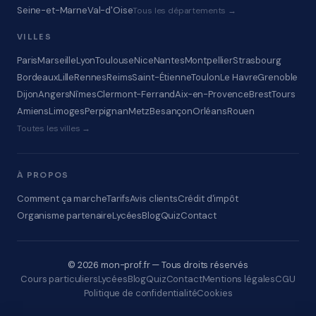
Seine-et-Marne
Val-d'Oise
Tous les départements →
VILLES
Paris
Marseille
Lyon
Toulouse
Nice
Nantes
Montpellier
Strasbourg
Bordeaux
Lille
Rennes
Reims
Saint-Étienne
Toulon
Le Havre
Grenoble
Dijon
Angers
Nîmes
Clermont-Ferrand
Aix-en-Provence
Brest
Tours
Amiens
Limoges
Perpignan
Metz
Besançon
Orléans
Rouen
Toutes les villes →
À PROPOS
Comment ça marche
Tarifs
Avis clients
Crédit d'impôt
Organisme partenaire
Lycées
Blog
Quiz
Contact
© 2026 mon-prof.fr — Tous droits réservés
Cours particuliers
Lycées
Blog
Quiz
Contact
Mentions légales
CGU
Politique de confidentialité
Cookies