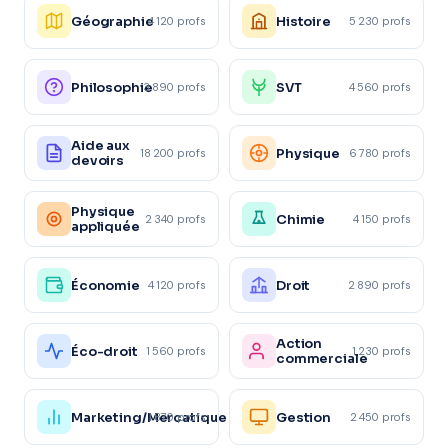
Géographie
Histoire
4 120 profs
5 230 profs
Philosophie
SVT
3 890 profs
4 560 profs
Aide aux
Physique
18 200 profs
6 780 profs
devoirs
Physique
Chimie
2 340 profs
4 150 profs
appliquée
Économie
Droit
4 120 profs
2 890 profs
Action
Éco-droit
1 560 profs
1 230 profs
commerciale
Marketing/Mercatique
Gestion
1 870 profs
2 450 profs