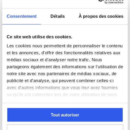
Études supérieures (Supérieur & Adultes)
Consentement
Détails
À propos des cookies
Adultes (Supérieur & Adultes)
Ce site web utilise des cookies.
Les cookies nous permettent de personnaliser le contenu
et les annonces, d'offrir des fonctionnalités relatives aux
⭐
médias sociaux et d'analyser notre trafic. Nous
partageons également des informations sur l'utilisation de
246+ familles accompagnées à Harfleur
notre site avec nos partenaires de médias sociaux, de
Note moyenne de 4.8/5. Notre organisme partenaire
publicité et d'analyse, qui peuvent combiner celles-ci
intervient à domicile à Harfleur et alentours.
avec d'autres informations que vous leur avez fournies
Rejoindre ces familles →
ou qu'ils ont collectées lors de votre utilisation de leurs
services.
Tout autoriser
Autres villes dans le 76