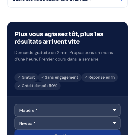
par jour sur 5 jours, avec un objectif de progression
Notre organisme partenaire intervient partout à
ciblé. À Harfleur et environs.
Harfleur (76, académie de Normandie). Ils connaissent
le tissu scolaire local et adaptent leur
accompagnement en conséquence.
Plus vous agissez tôt, plus les
résultats arrivent vite
Demande gratuite en 2 min. Propositions en moins
d'une heure. Premier cours dans la semaine.
✓ Gratuit
✓ Sans engagement
✓ Réponse en 1h
✓ Crédit d'impôt 50%