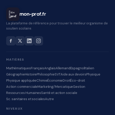
Mon
mon-prof.fr
prof
La plateforme de référence pour trouver le meilleur organisme de
soutien scolaire.
MATIÈRES
Mathématiques
Français
Anglais
Allemand
Espagnol
Italien
Géographie
Histoire
Philosophie
SVT
Aide aux devoirs
Physique
Physique appliquée
Chimie
Économie
Droit
Éco-droit
Action commerciale
Marketing/Mercatique
Gestion
Ressources Humaines
Santé et action sociale
Sc. sanitaires et sociales
Autre
NIVEAUX