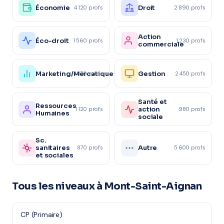
Économie
Droit
4 120 profs
2 890 profs
Action
Éco-droit
1 560 profs
1 230 profs
commerciale
Marketing/Mercatique
Gestion
1 870 profs
2 450 profs
Santé et
Ressources
action
1 120 profs
980 profs
Humaines
sociale
Sc.
sanitaires
Autre
870 profs
5 600 profs
et sociales
Tous les niveaux à Mont-Saint-Aignan
CP (Primaire)