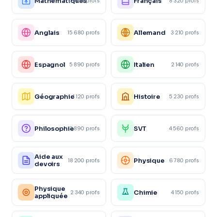
Mathématiques
Français
12 450 profs
8 320 profs
Anglais
Allemand
15 680 profs
3 210 profs
Espagnol
Italien
5 890 profs
2 140 profs
Géographie
Histoire
4 120 profs
5 230 profs
Philosophie
SVT
3 890 profs
4 560 profs
Aide aux
Physique
18 200 profs
6 780 profs
devoirs
Physique
Chimie
2 340 profs
4 150 profs
appliquée