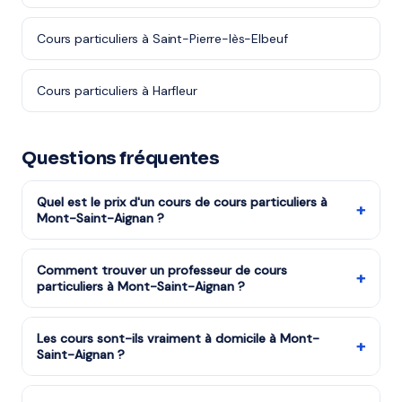
Cours particuliers à Saint-Pierre-lès-Elbeuf
Cours particuliers à Harfleur
Questions fréquentes
Quel est le prix d'un cours de cours particuliers à
+
Mont-Saint-Aignan ?
Les tarifs dépendent de la matière, du niveau et de la
formule choisie. Notre organisme partenaire est agréé
Comment trouver un professeur de cours
+
particuliers à Mont-Saint-Aignan ?
services à la personne : vous bénéficiez du crédit
d'impôt de 50%. Remplissez le formulaire pour recevoir
Remplissez notre formulaire en 2 minutes. Notre équipe
un devis gratuit.
vous met en relation avec notre organisme partenaire
Les cours sont-ils vraiment à domicile à Mont-
+
Saint-Aignan ?
à Mont-Saint-Aignan et vous recevez des propositions
en moins d'une heure. Service gratuit et sans
Oui, tous les cours sont dispensés à votre domicile à
engagement.