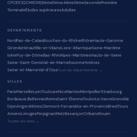
CP
CE1
CE2
CM1
CM2
6ème
5ème
4ème
3ème
Seconde
Première
Terminale
Études supérieures
Adultes
DÉPARTEMENTS
Nord
Pas-de-Calais
Bouches-du-Rhône
Rhône
Haute-Garonne
Gironde
Hérault
Ille-et-Vilaine
Loire-Atlantique
Seine-Maritime
Isère
Puy-de-Dôme
Bas-Rhin
Alpes-Maritimes
Hauts-de-Seine
Seine-Saint-Denis
Val-de-Marne
Essonne
Yvelines
Seine-et-Marne
Val-d'Oise
Tous les départements →
VILLES
Paris
Marseille
Lyon
Toulouse
Nice
Nantes
Montpellier
Strasbourg
Bordeaux
Lille
Rennes
Reims
Saint-Étienne
Toulon
Le Havre
Grenoble
Dijon
Angers
Nîmes
Clermont-Ferrand
Aix-en-Provence
Brest
Tours
Amiens
Limoges
Perpignan
Metz
Besançon
Orléans
Rouen
Toutes les villes →