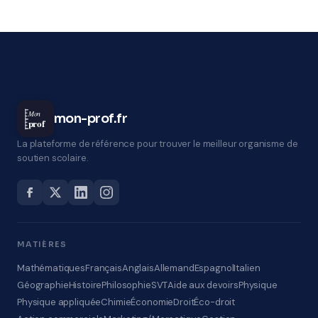
Mon
mon-prof.fr
prof
La plateforme de référence pour trouver le meilleur organisme de
soutien scolaire.
MATIÈRES
Mathématiques
Français
Anglais
Allemand
Espagnol
Italien
Géographie
Histoire
Philosophie
SVT
Aide aux devoirs
Physique
Physique appliquée
Chimie
Économie
Droit
Éco-droit