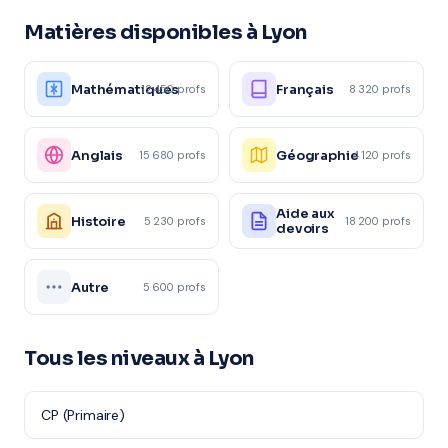
Matières disponibles à Lyon
Mathématiques
Français
12 450 profs
8 320 profs
Anglais
Géographie
15 680 profs
4 120 profs
Aide aux
Histoire
5 230 profs
18 200 profs
devoirs
Autre
5 600 profs
Tous les niveaux à Lyon
CP (Primaire)