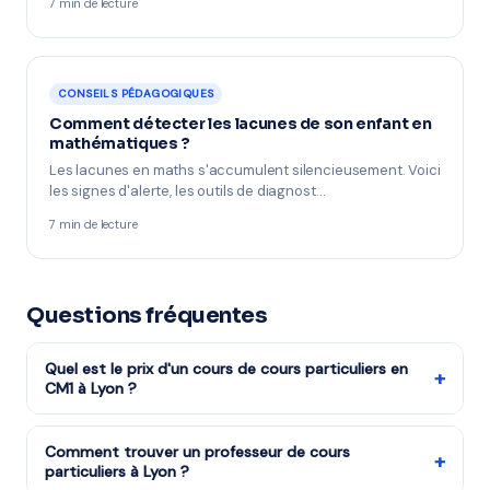
7 min de lecture
CONSEILS PÉDAGOGIQUES
Comment détecter les lacunes de son enfant en
mathématiques ?
Les lacunes en maths s'accumulent silencieusement. Voici
les signes d'alerte, les outils de diagnost…
7 min de lecture
Questions fréquentes
Quel est le prix d'un cours de cours particuliers en
+
CM1 à Lyon ?
Les cours de cours particuliers niveau CM1 reviennent à
partir de 16,00€/h après réduction d'impôts (soit
Comment trouver un professeur de cours
+
particuliers à Lyon ?
32€/h avant déduction). La mise en relation via mon-