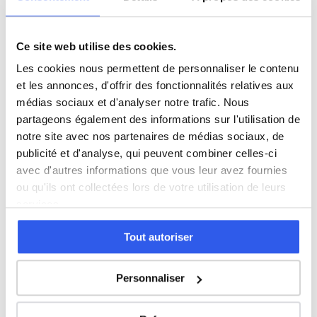
Lycée Édouard Herriot
Ce site web utilise des cookies.
Les cookies nous permettent de personnaliser le contenu
Lycée La Martinière Duchère
et les annonces, d'offrir des fonctionnalités relatives aux
médias sociaux et d'analyser notre trafic. Nous
partageons également des informations sur l'utilisation de
Lycée ICOF
notre site avec nos partenaires de médias sociaux, de
publicité et d'analyse, qui peuvent combiner celles-ci
Lycée Juliette Récamier
avec d'autres informations que vous leur avez fournies
ou qu'ils ont collectées lors de votre utilisation de leurs
Lycée Saint-Louis - Saint-Bruno
services.
Tout autoriser
Lycée Notre-Dame des Minimes - site Point du Jour
Personnaliser
Lycée Assomption Bellevue - Pôle enseignement
supérieur