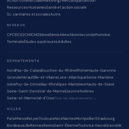
Action commerciale
Marketing/Mercatique
Gestion
Ressources Humaines
Santé et action sociale
Sc. sanitaires et sociales
Autre
NIVEAUX
CP
CE1
CE2
CM1
CM2
6ème
5ème
4ème
3ème
Seconde
Première
Terminale
Études supérieures
Adultes
DÉPARTEMENTS
Nord
Pas-de-Calais
Bouches-du-Rhône
Rhône
Haute-Garonne
Gironde
Hérault
Ille-et-Vilaine
Loire-Atlantique
Seine-Maritime
Isère
Puy-de-Dôme
Bas-Rhin
Alpes-Maritimes
Hauts-de-Seine
Seine-Saint-Denis
Val-de-Marne
Essonne
Yvelines
Seine-et-Marne
Val-d'Oise
Tous les départements →
VILLES
Paris
Marseille
Lyon
Toulouse
Nice
Nantes
Montpellier
Strasbourg
Bordeaux
Lille
Rennes
Reims
Saint-Étienne
Toulon
Le Havre
Grenoble