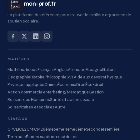
Mon
mon-prof.fr
prof
La plateforme de référence pour trouver le meilleur organisme de
soutien scolaire.
MATIÈRES
Mathématiques
Français
Anglais
Allemand
Espagnol
Italien
Géographie
Histoire
Philosophie
SVT
Aide aux devoirs
Physique
Physique appliquée
Chimie
Économie
Droit
Éco-droit
Action commerciale
Marketing/Mercatique
Gestion
Ressources Humaines
Santé et action sociale
Sc. sanitaires et sociales
Autre
NIVEAUX
CP
CE1
CE2
CM1
CM2
6ème
5ème
4ème
3ème
Seconde
Première
Terminale
Études supérieures
Adultes