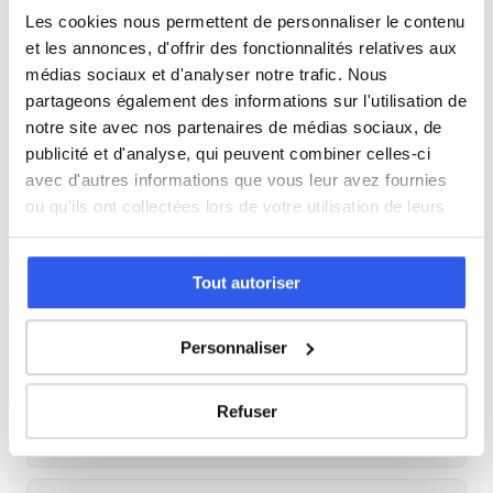
Les cookies nous permettent de personnaliser le contenu
et les annonces, d'offrir des fonctionnalités relatives aux
Cours par niveau
médias sociaux et d'analyser notre trafic. Nous
partageons également des informations sur l'utilisation de
Seconde
Première
Terminale
notre site avec nos partenaires de médias sociaux, de
publicité et d'analyse, qui peuvent combiner celles-ci
Études supérieures
avec d'autres informations que vous leur avez fournies
ou qu'ils ont collectées lors de votre utilisation de leurs
Tous les cours particuliers à Lyon
services.
Découvrez l'ensemble de notre offre à Lyon :
Voir tous les
Tout autoriser
cours à Lyon →
Personnaliser
Autres lycées à proximité
Refuser
Lycée professionnel Don Bosco
Lyon