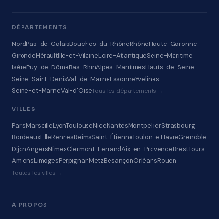
DÉPARTEMENTS
Nord
Pas-de-Calais
Bouches-du-Rhône
Rhône
Haute-Garonne
Gironde
Hérault
Ille-et-Vilaine
Loire-Atlantique
Seine-Maritime
Isère
Puy-de-Dôme
Bas-Rhin
Alpes-Maritimes
Hauts-de-Seine
Seine-Saint-Denis
Val-de-Marne
Essonne
Yvelines
Seine-et-Marne
Val-d'Oise
Tous les départements →
VILLES
Paris
Marseille
Lyon
Toulouse
Nice
Nantes
Montpellier
Strasbourg
Bordeaux
Lille
Rennes
Reims
Saint-Étienne
Toulon
Le Havre
Grenoble
Dijon
Angers
Nîmes
Clermont-Ferrand
Aix-en-Provence
Brest
Tours
Amiens
Limoges
Perpignan
Metz
Besançon
Orléans
Rouen
Toutes les villes →
À PROPOS