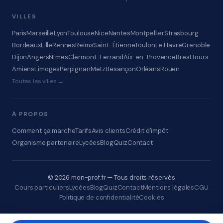
VILLES
Paris
Marseille
Lyon
Toulouse
Nice
Nantes
Montpellier
Strasbourg
Bordeaux
Lille
Rennes
Reims
Saint-Étienne
Toulon
Le Havre
Grenoble
Dijon
Angers
Nîmes
Clermont-Ferrand
Aix-en-Provence
Brest
Tours
Amiens
Limoges
Perpignan
Metz
Besançon
Orléans
Rouen
Toutes les villes →
À PROPOS
Comment ça marche
Tarifs
Avis clients
Crédit d'impôt
Organisme partenaire
Lycées
Blog
Quiz
Contact
© 2026 mon-prof.fr — Tous droits réservés
Cours particuliers
Lycées
Blog
Quiz
Contact
Mentions légales
CGU
Politique de confidentialité
Cookies