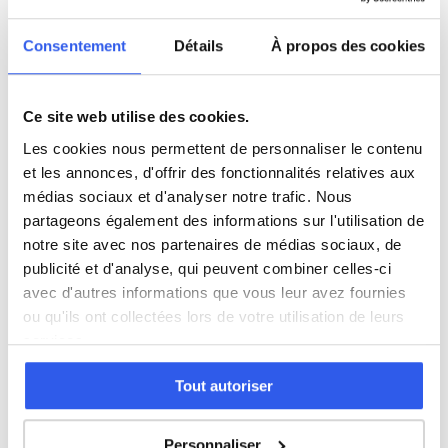
Consentement
Détails
À propos des cookies
Histoire
Ce site web utilise des cookies.
Économie
Les cookies nous permettent de personnaliser le contenu
et les annonces, d'offrir des fonctionnalités relatives aux
Espagnol
médias sociaux et d'analyser notre trafic. Nous
partageons également des informations sur l'utilisation de
notre site avec nos partenaires de médias sociaux, de
Allemand
publicité et d'analyse, qui peuvent combiner celles-ci
avec d'autres informations que vous leur avez fournies
Cours par niveau
ou qu'ils ont collectées lors de votre utilisation de leurs
services.
Seconde
Première
Terminale
Tout autoriser
Études supérieures
Personnaliser