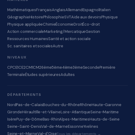
Mathématiques
Français
Anglais
Allemand
Espagnol
Italien
Géographie
Histoire
Philosophie
SVT
Aide aux devoirs
Physique
Physique appliquée
Chimie
Économie
Droit
Éco-droit
Action commerciale
Marketing/Mercatique
Gestion
Ressources Humaines
Santé et action sociale
Sc. sanitaires et sociales
Autre
NIVEAUX
CP
CE1
CE2
CM1
CM2
6ème
5ème
4ème
3ème
Seconde
Première
Terminale
Études supérieures
Adultes
DÉPARTEMENTS
Nord
Pas-de-Calais
Bouches-du-Rhône
Rhône
Haute-Garonne
Gironde
Hérault
Ille-et-Vilaine
Loire-Atlantique
Seine-Maritime
Isère
Puy-de-Dôme
Bas-Rhin
Alpes-Maritimes
Hauts-de-Seine
Seine-Saint-Denis
Val-de-Marne
Essonne
Yvelines
Seine-et-Marne
Val-d'Oise
Tous les départements →