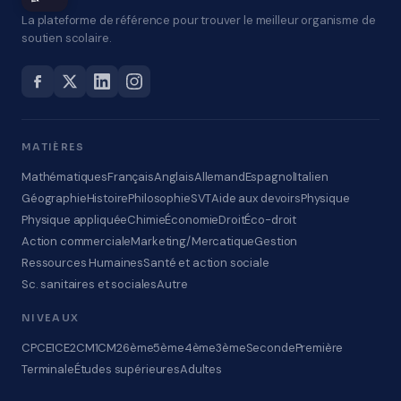
La plateforme de référence pour trouver le meilleur organisme de
soutien scolaire.
MATIÈRES
Mathématiques
Français
Anglais
Allemand
Espagnol
Italien
Géographie
Histoire
Philosophie
SVT
Aide aux devoirs
Physique
Physique appliquée
Chimie
Économie
Droit
Éco-droit
Action commerciale
Marketing/Mercatique
Gestion
Ressources Humaines
Santé et action sociale
Sc. sanitaires et sociales
Autre
NIVEAUX
CP
CE1
CE2
CM1
CM2
6ème
5ème
4ème
3ème
Seconde
Première
Terminale
Études supérieures
Adultes