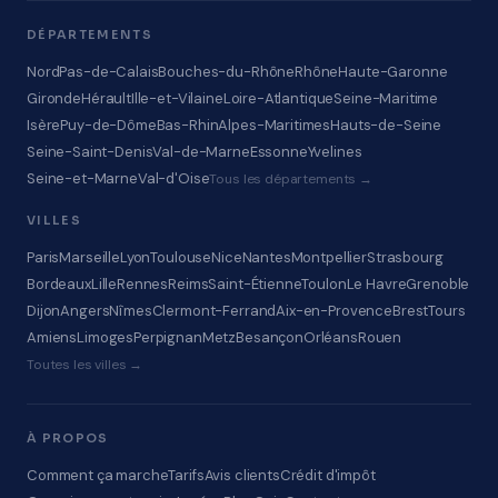
DÉPARTEMENTS
Nord
Pas-de-Calais
Bouches-du-Rhône
Rhône
Haute-Garonne
Gironde
Hérault
Ille-et-Vilaine
Loire-Atlantique
Seine-Maritime
Isère
Puy-de-Dôme
Bas-Rhin
Alpes-Maritimes
Hauts-de-Seine
Seine-Saint-Denis
Val-de-Marne
Essonne
Yvelines
Seine-et-Marne
Val-d'Oise
Tous les départements →
VILLES
Paris
Marseille
Lyon
Toulouse
Nice
Nantes
Montpellier
Strasbourg
Bordeaux
Lille
Rennes
Reims
Saint-Étienne
Toulon
Le Havre
Grenoble
Dijon
Angers
Nîmes
Clermont-Ferrand
Aix-en-Provence
Brest
Tours
Amiens
Limoges
Perpignan
Metz
Besançon
Orléans
Rouen
Toutes les villes →
À PROPOS
Comment ça marche
Tarifs
Avis clients
Crédit d'impôt