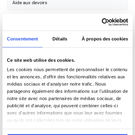
Aide aux devoirs
Cours par niveau
Seconde
Première
Terminale
Consentement
Détails
À propos des cookies
Tous les cours particuliers à Lyon
Ce site web utilise des cookies.
Découvrez l'ensemble de notre offre à Lyon :
Voir tous les
Les cookies nous permettent de personnaliser le contenu
cours à Lyon →
et les annonces, d'offrir des fonctionnalités relatives aux
médias sociaux et d'analyser notre trafic. Nous
Autres lycées à proximité
partageons également des informations sur l'utilisation de
notre site avec nos partenaires de médias sociaux, de
publicité et d'analyse, qui peuvent combiner celles-ci
Lycée professionnel Don Bosco
avec d'autres informations que vous leur avez fournies
Lyon
ou qu'ils ont collectées lors de votre utilisation de leurs
services.
Lycée Auguste et Louis Lumière