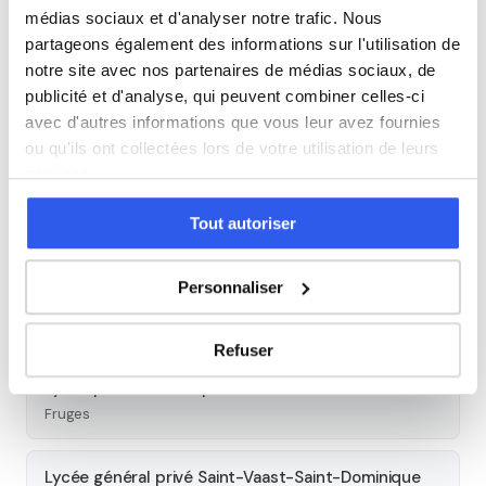
médias sociaux et d'analyser notre trafic. Nous
partageons également des informations sur l'utilisation de
Études supérieures
notre site avec nos partenaires de médias sociaux, de
publicité et d'analyse, qui peuvent combiner celles-ci
Tous les cours particuliers à Arras
avec d'autres informations que vous leur avez fournies
ou qu'ils ont collectées lors de votre utilisation de leurs
Découvrez l'ensemble de notre offre à Arras :
Voir tous les
services.
cours à Arras →
Tout autoriser
Autres lycées à proximité
Personnaliser
Lycée Gambetta Carnot
Arras
Refuser
Lycée professionnel privé Sainte Marie
Fruges
Lycée général privé Saint-Vaast-Saint-Dominique