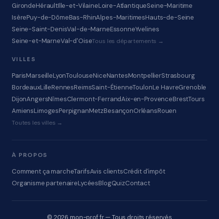
Gironde
Hérault
Ille-et-Vilaine
Loire-Atlantique
Seine-Maritime
Isère
Puy-de-Dôme
Bas-Rhin
Alpes-Maritimes
Hauts-de-Seine
Seine-Saint-Denis
Val-de-Marne
Essonne
Yvelines
Seine-et-Marne
Val-d'Oise
Tous les départements →
VILLES
Paris
Marseille
Lyon
Toulouse
Nice
Nantes
Montpellier
Strasbourg
Bordeaux
Lille
Rennes
Reims
Saint-Étienne
Toulon
Le Havre
Grenoble
Dijon
Angers
Nîmes
Clermont-Ferrand
Aix-en-Provence
Brest
Tours
Amiens
Limoges
Perpignan
Metz
Besançon
Orléans
Rouen
Toutes les villes →
À PROPOS
Comment ça marche
Tarifs
Avis clients
Crédit d'impôt
Organisme partenaire
Lycées
Blog
Quiz
Contact
© 2026 mon-prof.fr — Tous droits réservés