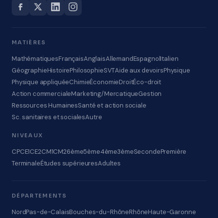
MATIÈRES
Mathématiques
Français
Anglais
Allemand
Espagnol
Italien
Géographie
Histoire
Philosophie
SVT
Aide aux devoirs
Physique
Physique appliquée
Chimie
Économie
Droit
Éco-droit
Action commerciale
Marketing/Mercatique
Gestion
Ressources Humaines
Santé et action sociale
Sc. sanitaires et sociales
Autre
NIVEAUX
CP
CE1
CE2
CM1
CM2
6ème
5ème
4ème
3ème
Seconde
Première
Terminale
Études supérieures
Adultes
DÉPARTEMENTS
Nord
Pas-de-Calais
Bouches-du-Rhône
Rhône
Haute-Garonne