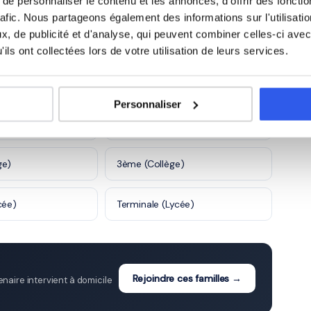
e personnaliser le contenu et les annonces, d'offrir des fonctio
rafic. Nous partageons également des informations sur l'utilisati
5 600 profs
, de publicité et d'analyse, qui peuvent combiner celles-ci avec
ils ont collectées lors de votre utilisation de leurs services.
à Arras
Personnaliser
e)
6ème (Collège)
ge)
3ème (Collège)
cée)
Terminale (Lycée)
Rejoindre ces familles →
aire intervient à domicile