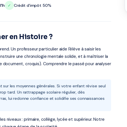
'1h
✓
Crédit d'impôt 50%
r en Histoire ?
nd. Un professeur particulier aide l'élève à saisir les
ruire une chronologie mentale solide, et à maîtriser la
e document, croquis). Comprendre le passé pour analyser
t sur les moyennes générales. Si votre enfant révise seul
op tard. Un rattrappage scolaire régulier, dès
as, lui redonne confiance et solidifie ses connaissances
es niveaux : primaire, collège, lycée et supérieur. Notre
r chaque étape de la scolarité.