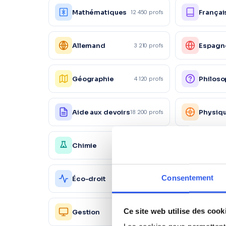
Mathématiques
Françai
12 450 profs
Allemand
Espagn
3 210 profs
Géographie
Philoso
4 120 profs
Aide aux devoirs
Physiq
18 200 profs
Chimie
Économ
4 150 profs
Action
Consentement
Éco-droit
1 560 profs
commer
Ressou
Ce site web utilise des cook
Gestion
2 450 profs
Humain