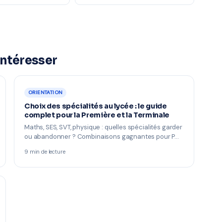
intéresser
ORIENTATION
Choix des spécialités au lycée : le guide
complet pour la Première et la Terminale
Maths, SES, SVT, physique : quelles spécialités garder
ou abandonner ? Combinaisons gagnantes pour P…
9 min de lecture