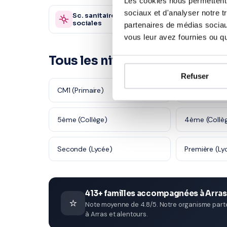
Les cookies nous permettent d
sociaux et d'analyser notre t
Sc. sanitaires et
Autre
870 profs
sociales
partenaires de médias sociaux
vous leur avez fournies ou qu'
Tous les niveaux en Histoire 
Refuser
CM1 (Primaire)
CM2 (Primair
5ème (Collège)
4ème (Collè
Seconde (Lycée)
Première (Ly
413+ familles accompagnées à Arras
⭐
Note moyenne de 4.8/5. Notre organisme parten
à Arras et alentours.