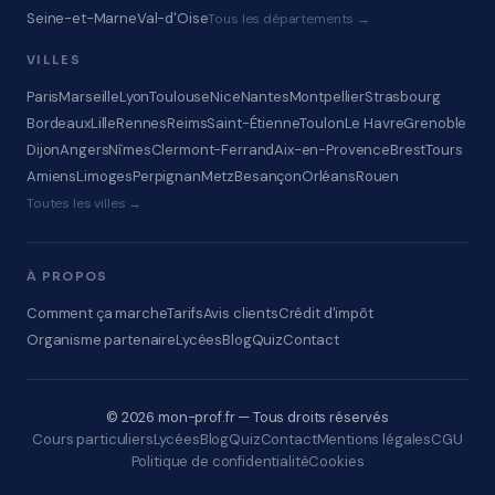
Seine-et-Marne
Val-d'Oise
Tous les départements →
VILLES
Paris
Marseille
Lyon
Toulouse
Nice
Nantes
Montpellier
Strasbourg
Bordeaux
Lille
Rennes
Reims
Saint-Étienne
Toulon
Le Havre
Grenoble
Dijon
Angers
Nîmes
Clermont-Ferrand
Aix-en-Provence
Brest
Tours
Amiens
Limoges
Perpignan
Metz
Besançon
Orléans
Rouen
Toutes les villes →
À PROPOS
Comment ça marche
Tarifs
Avis clients
Crédit d'impôt
Organisme partenaire
Lycées
Blog
Quiz
Contact
© 2026 mon-prof.fr — Tous droits réservés
Cours particuliers
Lycées
Blog
Quiz
Contact
Mentions légales
CGU
Politique de confidentialité
Cookies