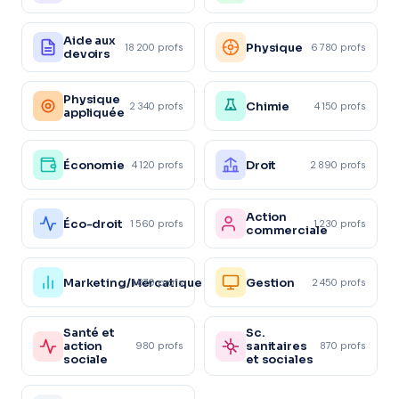
Aide aux
Physique
18 200 profs
6 780 profs
devoirs
Physique
Chimie
2 340 profs
4 150 profs
appliquée
Économie
Droit
4 120 profs
2 890 profs
Action
Éco-droit
1 560 profs
1 230 profs
commerciale
Marketing/Mercatique
Gestion
1 870 profs
2 450 profs
Santé et
Sc.
action
sanitaires
980 profs
870 profs
sociale
et sociales