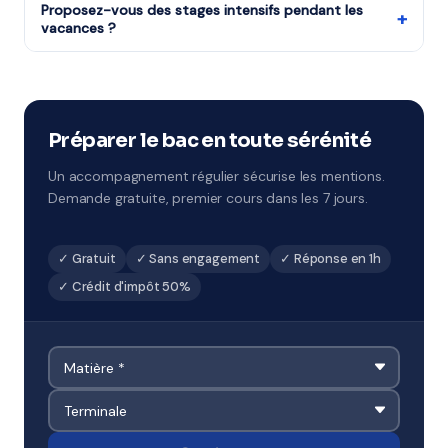
personne.
diplômés et expérimentés pour le programme de
Proposez-vous des stages intensifs pendant les
+
vacances ?
Terminale, sélectionnés pour leur pédagogie et leur
maîtrise du programme de Lycée.
Oui, notre organisme partenaire propose des stages
pendant chaque période de vacances scolaires.
Remise à niveau rapide ou préparation ciblée aux
examens à Arras.
Préparer le bac en toute sérénité
Un accompagnement régulier sécurise les mentions.
Demande gratuite, premier cours dans les 7 jours.
✓ Gratuit
✓ Sans engagement
✓ Réponse en 1h
✓ Crédit d'impôt 50%