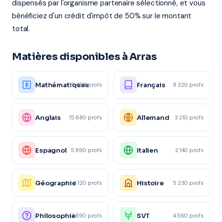
dispensés par l'organisme partenaire sélectionné, et vous
bénéficiez d'un crédit d'impôt de 50% sur le montant
total.
Matières disponibles à Arras
Mathématiques
Français
12 450 profs
8 320 profs
Anglais
Allemand
15 680 profs
3 210 profs
Espagnol
Italien
5 890 profs
2 140 profs
Géographie
Histoire
4 120 profs
5 230 profs
Philosophie
SVT
3 890 profs
4 560 profs