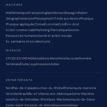
MATIÈRES
Mathématiques
Français
Anglais
Allemand
Espagnol
Italien
Géographie
Histoire
Philosophie
SVT
Aide aux devoirs
Physique
Physique appliquée
Chimie
Économie
Droit
Éco-droit
Action commerciale
Marketing/Mercatique
Gestion
Ressources Humaines
Santé et action sociale
Sc. sanitaires et sociales
Autre
NIVEAUX
CP
CE1
CE2
CM1
CM2
6ème
5ème
4ème
3ème
Seconde
Première
Terminale
Études supérieures
Adultes
DÉPARTEMENTS
Nord
Pas-de-Calais
Bouches-du-Rhône
Rhône
Haute-Garonne
Gironde
Hérault
Ille-et-Vilaine
Loire-Atlantique
Seine-Maritime
Isère
Puy-de-Dôme
Bas-Rhin
Alpes-Maritimes
Hauts-de-Seine
Seine-Saint-Denis
Val-de-Marne
Essonne
Yvelines