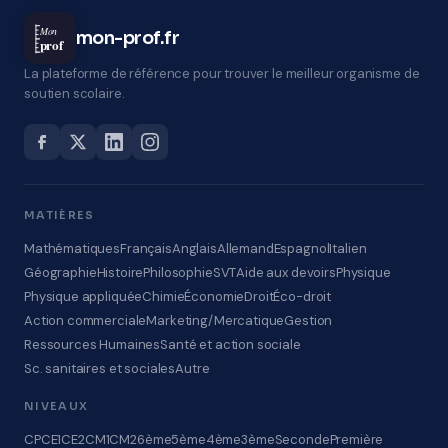
Mon
mon-prof.fr
prof
La plateforme de référence pour trouver le meilleur organisme de
soutien scolaire.
MATIÈRES
Mathématiques
Français
Anglais
Allemand
Espagnol
Italien
Géographie
Histoire
Philosophie
SVT
Aide aux devoirs
Physique
Physique appliquée
Chimie
Économie
Droit
Éco-droit
Action commerciale
Marketing/Mercatique
Gestion
Ressources Humaines
Santé et action sociale
Sc. sanitaires et sociales
Autre
NIVEAUX
CP
CE1
CE2
CM1
CM2
6ème
5ème
4ème
3ème
Seconde
Première