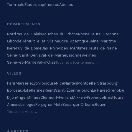
Terminale
Études supérieures
Adultes
DÉPARTEMENTS
Nord
Pas-de-Calais
Bouches-du-Rhône
Rhône
Haute-Garonne
Gironde
Hérault
Ille-et-Vilaine
Loire-Atlantique
Seine-Maritime
Isère
Puy-de-Dôme
Bas-Rhin
Alpes-Maritimes
Hauts-de-Seine
Seine-Saint-Denis
Val-de-Marne
Essonne
Yvelines
Seine-et-Marne
Val-d'Oise
Tous les départements →
VILLES
Paris
Marseille
Lyon
Toulouse
Nice
Nantes
Montpellier
Strasbourg
Bordeaux
Lille
Rennes
Reims
Saint-Étienne
Toulon
Le Havre
Grenoble
Dijon
Angers
Nîmes
Clermont-Ferrand
Aix-en-Provence
Brest
Tours
Amiens
Limoges
Perpignan
Metz
Besançon
Orléans
Rouen
Toutes les villes →
À PROPOS