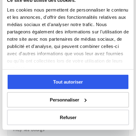
Ce site web utilise des cookies.
Les cookies nous permettent de personnaliser le contenu
Cours par niveau
et les annonces, d'offrir des fonctionnalités relatives aux
médias sociaux et d'analyser notre trafic. Nous
Seconde
Première
Terminale
partageons également des informations sur l'utilisation de
notre site avec nos partenaires de médias sociaux, de
Études supérieures
publicité et d'analyse, qui peuvent combiner celles-ci
avec d'autres informations que vous leur avez fournies
ou qu'ils ont collectées lors de votre utilisation de leurs
Tous les cours particuliers à
services.
Villeurbanne
Tout autoriser
Découvrez l'ensemble de notre offre à Villeurbanne :
Voir
tous les cours à Villeurbanne →
Personnaliser
Autres lycées à proximité
Refuser
Lycée polyvalent François Mansart
Thizy-les-Bourgs