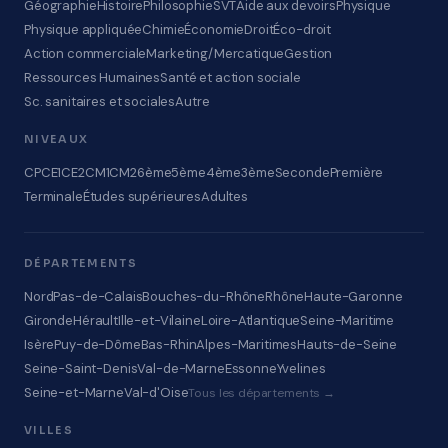
Géographie
Histoire
Philosophie
SVT
Aide aux devoirs
Physique
Physique appliquée
Chimie
Économie
Droit
Éco-droit
Action commerciale
Marketing/Mercatique
Gestion
Ressources Humaines
Santé et action sociale
Sc. sanitaires et sociales
Autre
NIVEAUX
CP
CE1
CE2
CM1
CM2
6ème
5ème
4ème
3ème
Seconde
Première
Terminale
Études supérieures
Adultes
DÉPARTEMENTS
Nord
Pas-de-Calais
Bouches-du-Rhône
Rhône
Haute-Garonne
Gironde
Hérault
Ille-et-Vilaine
Loire-Atlantique
Seine-Maritime
Isère
Puy-de-Dôme
Bas-Rhin
Alpes-Maritimes
Hauts-de-Seine
Seine-Saint-Denis
Val-de-Marne
Essonne
Yvelines
Seine-et-Marne
Val-d'Oise
Tous les départements →
VILLES