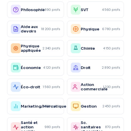
Philosophie
SVT
3 890 profs
4 560 profs
Aide aux
Physique
18 200 profs
6 780 profs
devoirs
Physique
Chimie
2 340 profs
4 150 profs
appliquée
Économie
Droit
4 120 profs
2 890 profs
Action
Éco-droit
1 560 profs
1 230 profs
commerciale
Marketing/Mercatique
Gestion
1 870 profs
2 450 profs
Santé et
Sc.
action
sanitaires
980 profs
870 profs