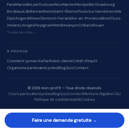
Paris
Marseille
Lyon
Toulouse
Nice
Nantes
Montpellier
Strasbourg
Bordeaux
Lille
Rennes
Reims
Saint-Étienne
Toulon
Le Havre
Grenoble
Dijon
Angers
Nîmes
Clermont-Ferrand
Aix-en-Provence
Brest
Tours
Amiens
Limoges
Perpignan
Metz
Besançon
Orléans
Rouen
Toutes les villes →
À PROPOS
Comment ça marche
Tarifs
Avis clients
Crédit d'impôt
Organisme partenaire
Lycées
Blog
Quiz
Contact
© 2026 mon-prof.fr — Tous droits réservés
Cours particuliers
Lycées
Blog
Quiz
Contact
Mentions légales
CGU
Politique de confidentialité
Cookies
Faire une demande gratuite →