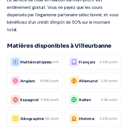
Le service de mise en relation via mon-prof.fr est
entièrement gratuit. Vous ne payez que les cours
dispensés par l'organisme partenaire sélectionné, et vous
bénéficiez d'un crédit d'impôt de 50% sur le montant
total.
Matières disponibles à Villeurbanne
Mathématiques
Français
12 450 profs
8 320 profs
Anglais
Allemand
15 680 profs
3 210 profs
Espagnol
Italien
5 890 profs
2 140 profs
Géographie
Histoire
4 120 profs
5 230 profs