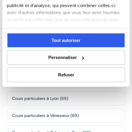
publicité et d'analyse, qui peuvent combiner celles-ci
avec d'autres informations que vous leur avez fournies
ou qu'ils ont collectées lors de votre utilisation de leurs
⭐
services.
306+ familles accompagnées à Villeurbanne
Tout autoriser
Note moyenne de 4.8/5. Notre organisme partenaire
intervient à domicile à Villeurbanne et alentours.
Rejoindre ces familles →
Personnaliser
Refuser
Villes proches de Villeurbanne
Cours particuliers à Lyon (69)
Cours particuliers à Vénissieux (69)