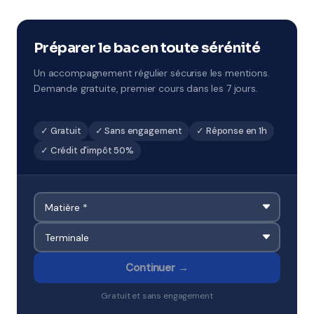
couvert par notre organisme partenaire. L'académie de
Lyon encadre la scolarité locale, et nos professeurs
connaissent les spécificités des établissements du
Préparer le bac en toute sérénité
secteur.
Un accompagnement régulier sécurise les mentions.
Demande gratuite, premier cours dans les 7 jours.
✓ Gratuit
✓ Sans engagement
✓ Réponse en 1h
✓ Crédit d'impôt 50%
Continuer →
Gratuit et sans engagement