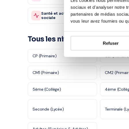
Les cookies nous permettent d
sociaux et d'analyser notre t
Santé et action
Sc. sani
partenaires de médias sociaux
980 profs
sociale
sociale
vous leur avez fournies ou qu'
Tous les niveaux à Villeurban
Refuser
CP (Primaire)
CE1 (Primaire
CM1 (Primaire)
CM2 (Primair
5ème (Collège)
4ème (Collè
Seconde (Lycée)
Terminale (L