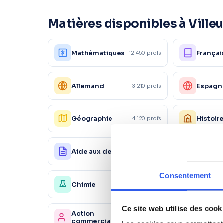
Matières disponibles à Ville
Mathématiques
Françai
12 450 profs
Allemand
Espagn
3 210 profs
Géographie
Histoir
4 120 profs
Aide aux devoirs
Physiq
18 200 profs
Consentement
Chimie
Économ
4 150 profs
Ce site web utilise des cook
Action
Market
1 230 profs
commerciale