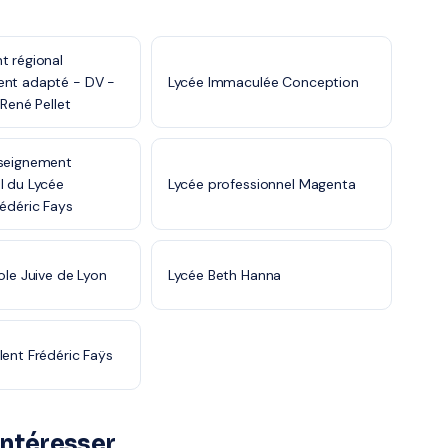
t régional
ent adapté - DV -
Lycée Immaculée Conception
 René Pellet
nseignement
l du Lycée
Lycée professionnel Magenta
rédéric Fays
ole Juive de Lyon
Lycée Beth Hanna
lent Frédéric Faÿs
intéresser