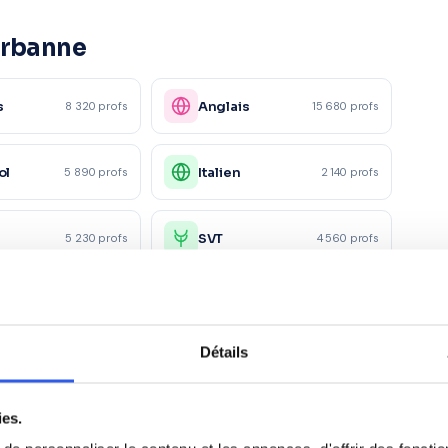
urbanne
s
Anglais
8 320 profs
15 680 profs
ol
Italien
5 890 profs
2 140 profs
e
SVT
5 230 profs
4 560 profs
Physique
ue
6 780 profs
2 340 profs
appliquée
Détails
ie
Éco-droit
4 120 profs
1 560 profs
ies.
ing/Mercatique
Gestion
1 870 profs
2 450 profs