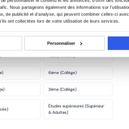
e personnaliser le contenu et les annonces, d'offrir des fonctio
rafic. Nous partageons également des informations sur l'utilisati
taires et
, de publicité et d'analyse, qui peuvent combiner celles-ci avec
Autre
870 profs
5 600 profs
s
ils ont collectées lors de votre utilisation de leurs services.
ne
Personnaliser
)
CE2 (Primaire)
e)
6ème (Collège)
ge)
3ème (Collège)
Études supérieures (Supérieur
ycée)
& Adultes)