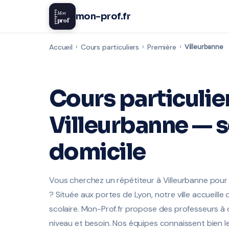
Mon
mon-prof.fr
prof
Accueil
›
Cours particuliers
›
Première
›
Villeurbanne
Cours particulie
Villeurbanne — s
domicile
Vous cherchez un répétiteur à Villeurbanne pour
? Située aux portes de Lyon, notre ville accueill
scolaire. Mon-Prof.fr propose des professeurs à d
niveau et besoin. Nos équipes connaissent bien l