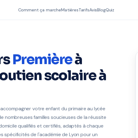
Comment ça marche
Matières
Tarifs
Avis
Blog
Quiz
rs
Première
à
outien scolaire à
 accompagner votre enfant du primaire au lycée
e de nombreuses familles soucieuses de la réussite
omicile qualifiés et certifiés, adaptés à chaque
es spécificités de l'académie de Lyon pour un