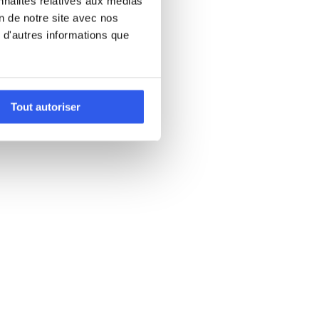
nnalités relatives aux médias
on de notre site avec nos
 d'autres informations que
Tout autoriser