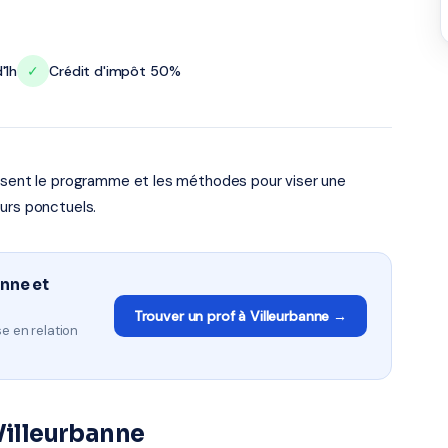
'1h
✓
Crédit d'impôt 50%
risent le programme et les méthodes pour viser une
urs ponctuels.
anne et
Trouver un prof à Villeurbanne →
e en relation
Villeurbanne